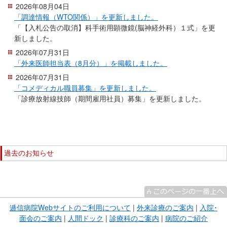
2026年08月04日
移
「調達情報（WTO関係）」を更新しました。
動
「【入札公告の取消】科手術用顕微鏡(脳神経外科）１式」を更
し
新しました。
ま
2026年07月31日
す
「外来医師担当表（8月分）」を掲載しました。
共
2026年07月31日
通
「コメディカル職員募集」を更新しました。
メ
「診療放射線技師（期間雇用社員）募集」を更新しました。
ニ
こ
ュ
こ
ー
ま
こ
へ
で
過去のお知らせ
こ
移
本
か
動
こ
文
ら
し
こ
で
サ
ま
ま
す。
イ
す
逓信病院Webサイトのご利用について
|
外来診療のご案内
|
入院･
で
ド
面会のご案内
|
人間ドック
|
診療科のご案内
|
病院のご紹介
現
サ