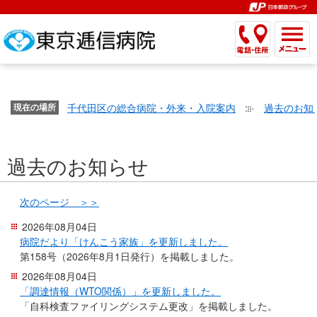
こ
ペ
こ
こ
こ
こ
こ
ー
こ
こ
こ
こ
こ
こ
が
こ
こ
ジ
こ
こ
こ
こ
か
ま
ペ
か
ま
内
か
ま
か
ま
ら
で
ー
ら
で
移
ら
で
ら
で
文
が
ジ
ヘ
ヘ
動
サ
サ
共
共
字
千代田区の総合病院・外来・入院案内
過去のお知
文
現在の場所
の
ッ
ッ
メ
イ
イ
通
通
の
字
先
ダ
ダ
ニ
ト
ト
メ
メ
大
の
頭
ー
ー
ュ
内
こ
内
ニ
ニ
き
過去のお知らせ
大
で
メ
メ
ー
検
こ
検
ュ
ュ
さ
き
す。
ニ
ニ
ヘ
索
か
索
ー
ー
設
さ
ュ
ュ
ッ
で
ら
で
で
で
次のページ ＞＞
定
設
ー
ー
ダ
す。
本
す。
す。
す。
2026年08月04日
で
定
で
で
ー
文
病院だより「けんこう家族」を更新しました。
す。
で
す。
す。
メ
で
第158号（2026年8月1日発行）を掲載しました。
す。
ニ
す。
2026年08月04日
ュ
「調達情報（WTO関係）」を更新しました。
ー
「自科検査ファイリングシステム更改」を掲載しました。
へ