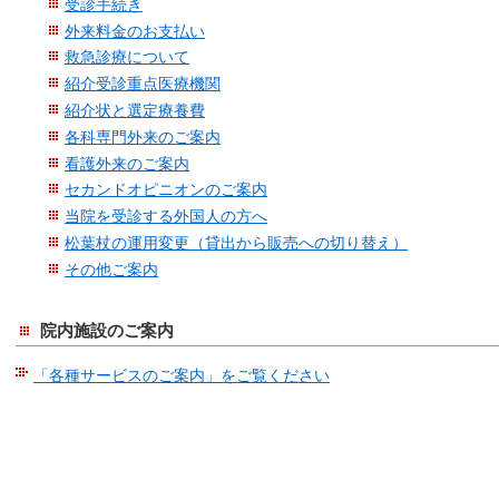
受診手続き
外来料金のお支払い
救急診療について
紹介受診重点医療機関
紹介状と選定療養費
各科専門外来のご案内
看護外来のご案内
セカンドオピニオンのご案内
当院を受診する外国人の方へ
松葉杖の運用変更（貸出から販売への切り替え）
その他ご案内
院内施設のご案内
「各種サービスのご案内」をご覧ください
こ
こ
ま
で