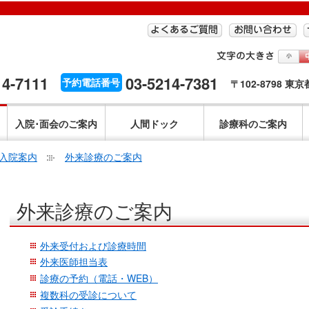
14-7111
03-5214-7381
予約電話番号
〒102-8798 東
入院･面会のご案内
人間ドック
診療科のご案内
入院案内
外来診療のご案内
こ
外来診療のご案内
こ
か
ら
外来受付および診療時間
本
外来医師担当表
文
診療の予約（電話・WEB）
で
複数科の受診について
す。