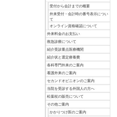
移
ニ
受付から会計までの概要
動
ュ
外来受付・会計時の番号表示につい
し
ー
て
ま
で
オンライン資格確認について
す
す。
外来料金のお支払い
共
救急診療について
通
紹介受診重点医療機関
メ
ニ
紹介状と選定療養費
ュ
各科専門外来のご案内
ー
看護外来のご案内
へ
セカンドオピニオンのご案内
移
動
当院を受診する外国人の方へ
し
松葉杖の販売について
ま
その他ご案内
す
かかりつけ医のご案内
現