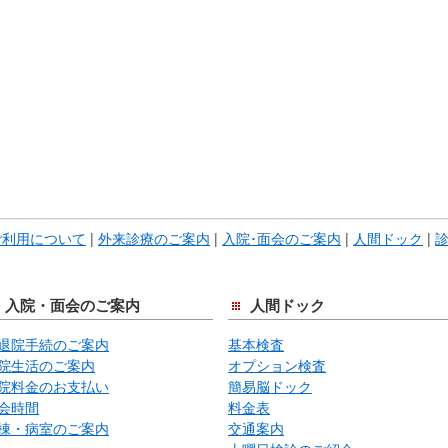
本
文
で
す。
ご利用について
|
外来診療のご案内
|
入院･面会のご案内
|
人間ドック
|
入院・面会のご案内
人間ドック
退院手続のご案内
基本検査
院生活のご案内
オプション検査
院料金のお支払い
簡易脳ドック
会時間
料金表
棟・病室のご案内
交通案内