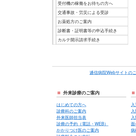
受付機の稼働をお待ちの方へ
在
の
交通事故・労災による受診
場
お薬処方のご案内
所
診断書・証明書等の申込手続き
へ
カルテ開示請求手続き
移
動
こ
し
こ
ま
ま
す
逓信病院Webサイトの
で
本
サ
文
イ
へ
外来診療のご案内
ド
移
はじめての方へ
入
メ
動
診療科のご案内
入
ニ
し
外来医師担当表
入
ュ
ま
診療の予約（電話・WEB）
面
ー
す
かかりつけ医のご案内
病
で