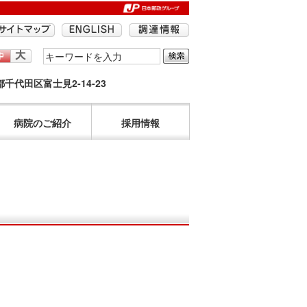
検
索
京都千代田区富士見2-14-23
す
る
語
病院のご紹介
採用情報
句
を
入
力
し
て
く
だ
さ
い。