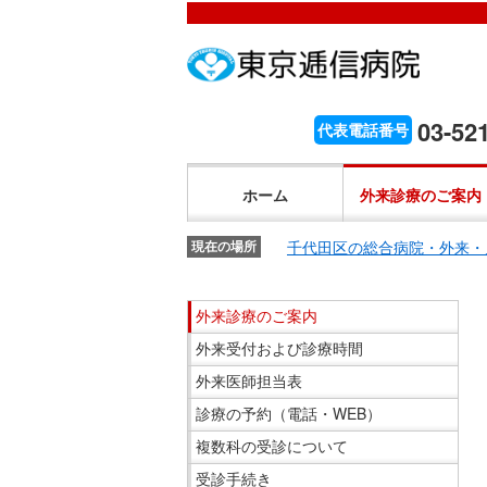
こ
ペ
こ
こ
こ
こ
ー
こ
こ
こ
こ
こ
が
こ
ジ
こ
こ
こ
か
ま
ペ
か
内
ま
か
ま
こ
ら
で
ー
ら
移
で
ら
で
こ
03-52
代表電話番号
文
が
ジ
ヘ
動
ヘ
サ
サ
か
こ
字
文
の
ッ
メ
ッ
イ
イ
ら
こ
の
字
先
ダ
ニ
ダ
ホーム
外来診療のご案内
ト
ト
共
ま
大
の
頭
ー
ュ
ー
内
内
通
で
き
大
で
メ
ー
メ
千代田区の総合病院・外来・
検
現在の場所
検
メ
共
さ
き
す。
ニ
ヘ
ニ
索
索
ニ
通
設
さ
ュ
ッ
ュ
こ
で
で
ュ
外来診療のご案内
メ
定
設
ー
ダ
ー
こ
す。
す。
ー
ニ
で
外来受付および診療時間
定
で
ー
で
か
で
ュ
す。
で
す。
メ
す。
ら
す。
外来医師担当表
ー
す。
ニ
サ
診療の予約（電話・WEB）
で
ュ
イ
複数科の受診について
す。
ー
ド
受診手続き
へ
メ