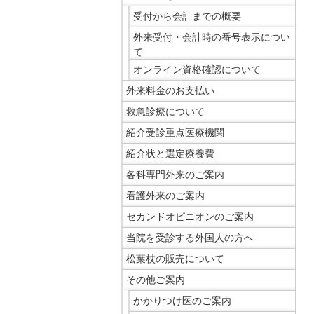
移
ニ
受付から会計までの概要
動
ュ
外来受付・会計時の番号表示につい
し
ー
て
ま
で
オンライン資格確認について
す
す。
外来料金のお支払い
共
救急診療について
通
紹介受診重点医療機関
メ
ニ
紹介状と選定療養費
ュ
各科専門外来のご案内
ー
看護外来のご案内
へ
セカンドオピニオンのご案内
移
動
当院を受診する外国人の方へ
し
松葉杖の販売について
ま
その他ご案内
す
かかりつけ医のご案内
現