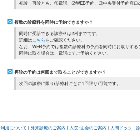
初診・再診とも、①電話、②WEB予約、③中央受付予約窓口
複数の診療科を同時に予約できますか？
同時に受診できる診療科は2科までです。
詳細は
こちら
をご確認ください。
なお、WEB予約では複数の診療科の予約を同時にお取りする
同時に取る場合は、電話にてご予約ください。
再診の予約は何回まで取ることができますか？
次回の診療に限り(診療科ごとに1回限り)可能です。
こ
こ
ま
ご利用について
|
外来診療のご案内
|
入院･面会のご案内
|
人間ドック
|
で
本