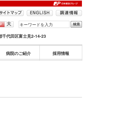
検
索
京都千代田区富士見2-14-23
す
る
語
病院のご紹介
採用情報
句
を
入
力
し
て
く
だ
さ
い。