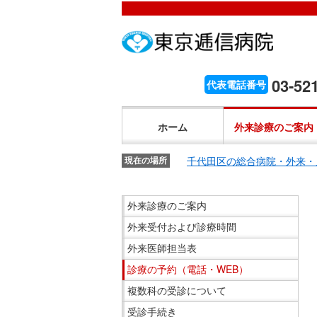
こ
ペ
こ
こ
こ
こ
ー
こ
こ
こ
こ
こ
が
こ
ジ
こ
こ
こ
か
ま
ペ
か
内
ま
か
ま
こ
ら
で
ー
ら
移
で
ら
で
こ
03-52
代表電話番号
文
が
ジ
ヘ
動
ヘ
サ
サ
か
こ
字
文
の
ッ
メ
ッ
イ
イ
ら
こ
の
字
先
ダ
ニ
ダ
ホーム
外来診療のご案内
ト
ト
共
ま
大
の
頭
ー
ュ
ー
内
内
通
で
き
大
で
メ
ー
メ
千代田区の総合病院・外来・
検
現在の場所
検
メ
共
さ
き
す。
ニ
ヘ
ニ
索
索
ニ
通
設
さ
ュ
ッ
ュ
こ
で
で
ュ
外来診療のご案内
メ
定
設
ー
ダ
ー
こ
す。
す。
ー
ニ
で
外来受付および診療時間
定
で
ー
で
か
で
ュ
す。
で
す。
メ
す。
ら
す。
外来医師担当表
ー
す。
ニ
サ
診療の予約（電話・WEB）
で
ュ
イ
複数科の受診について
す。
ー
ド
受診手続き
へ
メ