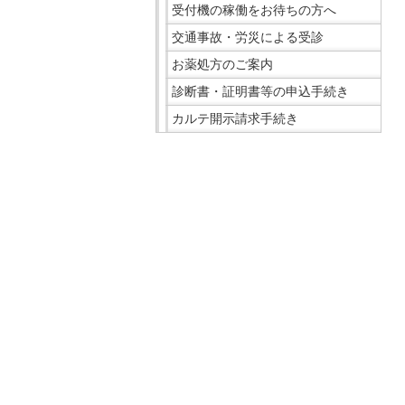
受付機の稼働をお待ちの方へ
在
の
交通事故・労災による受診
場
お薬処方のご案内
所
診断書・証明書等の申込手続き
へ
カルテ開示請求手続き
移
動
こ
し
こ
ま
ま
す
で
本
サ
文
イ
へ
ド
移
メ
動
ニ
し
ュ
ま
ー
す
で