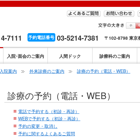
14-7111
03-5214-7381
予約電話番号
〒102-8798 東
入院･面会のご案内
人間ドック
診療科のご案内
入院案内
外来診療のご案内
診療の予約（電話・WEB）
こ
診療の予約（電話・WEB）
こ
か
ら
電話で予約する（初診・再診）
本
WEBで予約する（初診・再診）
文
予約の変更・取消し
で
予約に関するよくあるご質問
す。