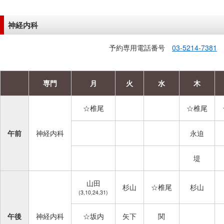
神経内科
予約専用電話番号
03-5214-7381
専門
月
火
水
木
☆椎尾
☆椎尾
午前
神経内科
永迫
堤
山田
杉山
☆椎尾
杉山
(3,10,24,31)
午後
神経内科
☆坂内
矢下
関