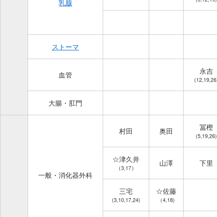
乳腺
ストーマ
永吉
血管
(12,19,26
大腸・肛門
冨樫
村田
奥田
(5,19,26)
☆津久井
山澤
下里
（3,17）
一般・消化器外科
三宅
☆佐藤
(3,10,17,24)
（4,18)