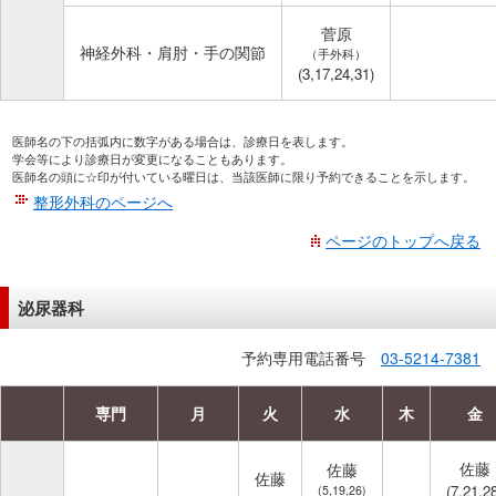
菅原
神経外科・肩肘・手の関節
（手外科）
(3,17,24,31)
医師名の下の括弧内に数字がある場合は、診療日を表します。
学会等により診療日が変更になることもあります。
医師名の頭に☆印が付いている曜日は、当該医師に限り予約できることを示します。
整形外科のページへ
ページのトップへ戻る
泌尿器科
予約専用電話番号
03-5214-7381
専門
月
火
水
木
金
佐藤
佐藤
佐藤
(7,21,2
(5,19,26)