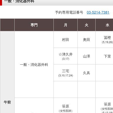
一般・消化器外科
予約専用電話番号
03-5214-7381
専門
月
火
水
冨樫
村田
奥田
(5,19,26)
☆津久井
山澤
下里
(3,17)
一般・消化器外科
三宅
久具
(3,10,17,24)
午前
笹原
笹原
（女性医師
（女性医師）
(5,12,19)