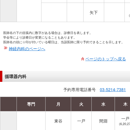
矢下
医師名の下の括弧内に数字がある場合は、診療日を表します。
学会等により診療日が変更になることもあります。
医師名の頭に☆印が付いている曜日は、当該医師に限り予約できることを示します。
神経内科のページへ
ページのトップへ戻る
循環器内科
予約専用電話番号
03-5214-7381
専門
月
火
水
木
一戸
東谷
一戸
間淵
(6,20,2