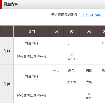
腎臓内科
予約専用電話番号
03-5214-7381
専門
月
火
水
腎臓内科
川田
川
午前
☆
腎代替療法選択外来
(4,18)
串田
高久
川田
高
腎臓内科
佐々木
大谷
午後
☆
腎代替療法選択外来
（12,26）