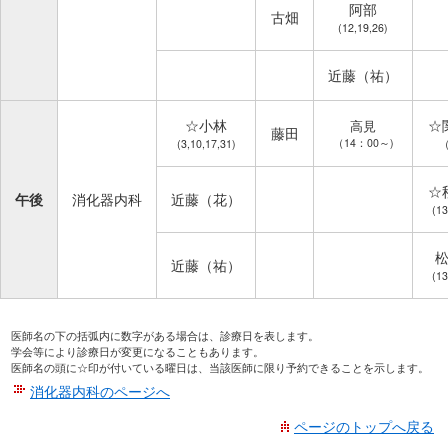
阿部
古畑
(12,19,26)
近藤（祐）
☆小林
☆
高見
藤田
（14：00～)
(3,10,17,31)
（
☆
午後
消化器内科
近藤（花）
(13
近藤（祐）
(13
医師名の下の括弧内に数字がある場合は、診療日を表します。
学会等により診療日が変更になることもあります。
医師名の頭に☆印が付いている曜日は、当該医師に限り予約できることを示します。
消化器内科のページへ
ページのトップへ戻る