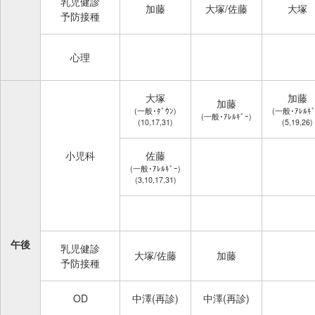
乳児健診
加藤
大塚/佐藤
大塚
予防接種
心理
大塚
加藤
加藤
(一般･ﾀﾞｳﾝ)
(一般･ｱﾚﾙｷﾞ
(一般･ｱﾚﾙｷﾞｰ)
(10,17,31)
(5,19,26)
小児科
佐藤
(一般･ｱﾚﾙｷﾞｰ)
(3,10,17,31)
午後
乳児健診
大塚/佐藤
加藤
予防接種
OD
中澤(再診)
中澤(再診)