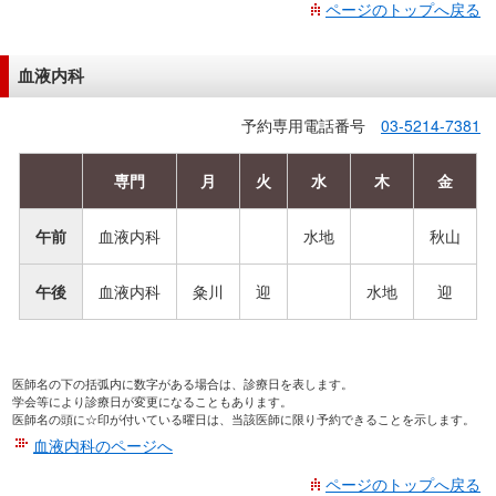
ページのトップへ戻る
血液内科
予約専用電話番号
03-5214-7381
専門
月
火
水
木
金
午前
血液内科
水地
秋山
午後
血液内科
粂川
迎
水地
迎
医師名の下の括弧内に数字がある場合は、診療日を表します。
学会等により診療日が変更になることもあります。
医師名の頭に☆印が付いている曜日は、当該医師に限り予約できることを示します。
血液内科のページへ
ページのトップへ戻る