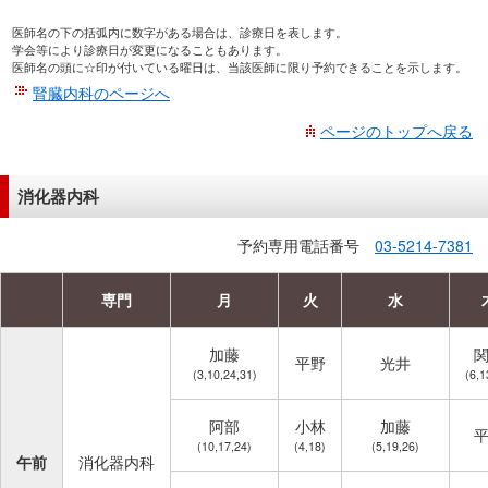
医師名の下の括弧内に数字がある場合は、診療日を表します。
学会等により診療日が変更になることもあります。
医師名の頭に☆印が付いている曜日は、当該医師に限り予約できることを示します。
腎臓内科のページへ
ページのトップへ戻る
消化器内科
予約専用電話番号
03-5214-7381
専門
月
火
水
加藤
平野
光井
(3,10,24,31)
(6,1
阿部
小林
加藤
(10,17,24)
(4,18)
(5,19,26)
午前
消化器内科