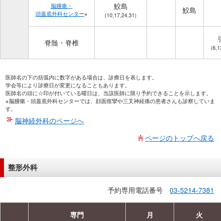
鮫島
脳腫瘍・
鮫島
頭蓋底外科センター
※
(10,17,24,31)
脊髄・脊椎
(6,1
医師名の下の括弧内に数字がある場合は、診療日を表します。
学会等により診療日が変更になることもあります。
医師名の頭に☆印が付いている曜日は、当該医師に限り予約できることを示します。
※脳腫瘍・頭蓋底外科センターでは、顔面痙攣や三叉神経痛の患者さんも診察していま
す。
脳神経外科のページへ
ページのトップへ戻る
整形外科
予約専用電話番号
03-5214-7381
専門
月
火