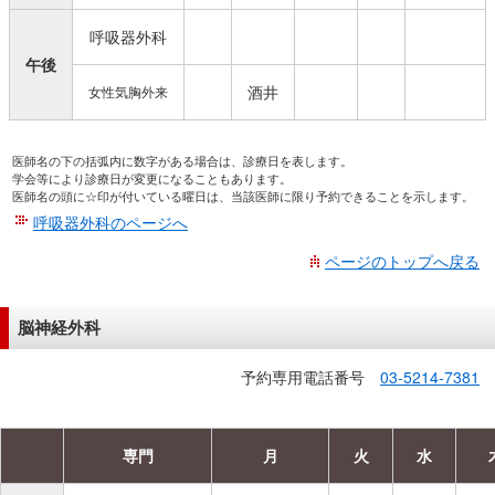
呼吸器外科
午後
酒井
女性気胸外来
医師名の下の括弧内に数字がある場合は、診療日を表します。
学会等により診療日が変更になることもあります。
医師名の頭に☆印が付いている曜日は、当該医師に限り予約できることを示します。
呼吸器外科のページへ
ページのトップへ戻る
脳神経外科
予約専用電話番号
03-5214-7381
専門
月
火
水