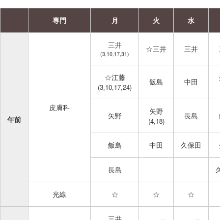
専門
月
火
水
三井
☆三井
三井
(3,10,17,31)
☆江藤
飯島
中田
(3,10,17,24)
皮膚科
矢野
矢野
長島
午前
(4,18)
飯島
中田
久保田
長島
光線
☆
☆
☆
三井