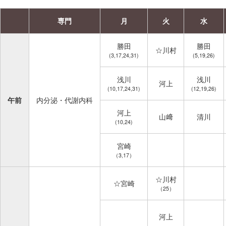
サ
イ
専門
月
火
水
ド
メ
勝田
勝田
ニ
☆川村
(3,17,24,31)
(5,19,26)
ュ
ー
浅川
浅川
河上
へ
(10,17,24,31)
(12,19,26)
移
午前
内分泌・代謝内科
動
河上
山﨑
清川
し
(10,24)
ま
宮崎
す
（3,17）
☆川村
☆宮崎
（25）
河上