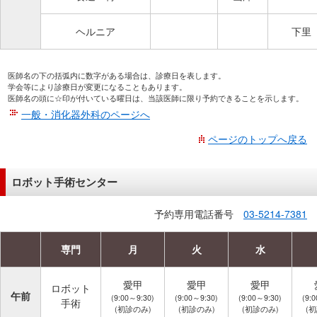
ヘルニア
下里
医師名の下の括弧内に数字がある場合は、診療日を表します。
学会等により診療日が変更になることもあります。
医師名の頭に☆印が付いている曜日は、当該医師に限り予約できることを示します。
一般・消化器外科のページへ
ページのトップへ戻る
ロボット手術センター
予約専用電話番号
03-5214-7381
専門
月
火
水
愛甲
愛甲
愛甲
ロボット
午前
(9:00～9:30)
(9:00～9:30)
(9:00～9:30)
(9:
手術
(初診のみ)
(初診のみ)
(初診のみ)
(