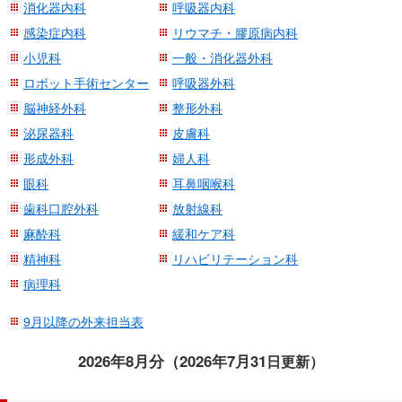
消化器内科
呼吸器内科
移
感染症内科
リウマチ・膠原病内科
動
小児科
一般・消化器外科
し
ま
ロボット手術センター
呼吸器外科
す
脳神経外科
整形外科
共
泌尿器科
皮膚科
通
形成外科
婦人科
メ
眼科
耳鼻咽喉科
ニ
歯科口腔外科
放射線科
ュ
麻酔科
緩和ケア科
ー
へ
精神科
リハビリテーション科
移
病理科
動
9月以降の外来担当表
し
ま
2026年8月分（2026年7月31
日更新）
す
現