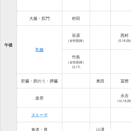
大腸・肛門
村田
笹原
西村
（女性医師）
(5,19,26)
午後
乳腺
竹島
（女性医師）
(3,17)
肝臓・胆のう・膵臓
奥田
冨樫
永吉
血管
(12,19,26
ストーマ
食道・胃
山澤