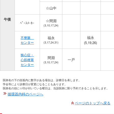
☆山中
午後
☆間淵
ﾍﾟｰｽﾒｰｶｰ
(3,10,17,24)
福永
不整脈
福永
センター
(5,19,26)
(3,17,24,31)
狭心症・
間淵
一戸
心筋梗塞
(3,10,17,24)
センター
医師名の下の括弧内に数字がある場合は、診療日を表します。
学会等により診療日が変更になることもあります。
医師名の頭に☆印が付いている曜日は、当該医師に限り予約できることを示します。
循環器内科のページへ
ページのトップへ戻る