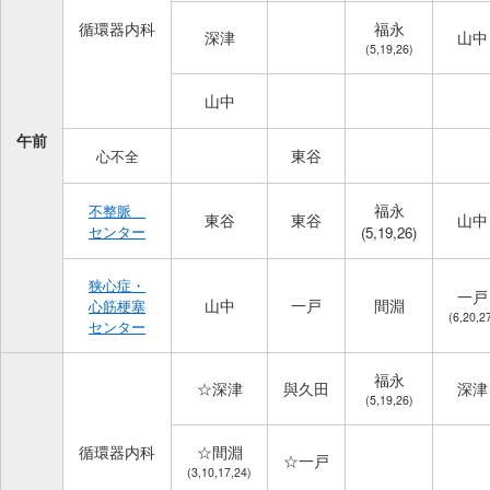
循環器内科
福永
深津
山中
(5,19,26)
山中
午前
東谷
心不全
福永
不整脈
東谷
東谷
山中
センター
(5,19,26)
狭心症・
一戸
山中
一戸
間淵
心筋梗塞
(6,20,2
センター
福永
☆深津
與久田
深津
(5,19,26)
循環器内科
☆間淵
☆一戸
(3,10,17,24)