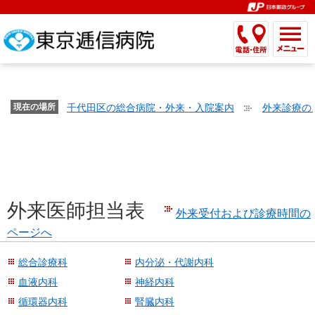
こ
ペ
こ
こ
こ
こ
こ
ー
こ
こ
こ
こ
こ
こ
が
こ
こ
ジ
こ
こ
こ
こ
か
ま
ペ
か
ま
内
か
ま
か
ま
ら
で
ー
ら
で
移
ら
で
ら
で
文
が
ジ
ヘ
ヘ
動
サ
サ
共
共
字
千代田区の総合病院・外来・入院案内
外来診療の
文
現在の場所
の
ッ
ッ
メ
イ
イ
通
通
の
字
先
ダ
ダ
ニ
ト
ト
メ
メ
大
の
頭
ー
ー
ュ
内
こ
内
ニ
ニ
き
大
で
メ
メ
ー
検
こ
検
ュ
ュ
さ
き
す。
ニ
ニ
ヘ
索
か
索
ー
ー
設
さ
ュ
ュ
ッ
で
ら
で
で
で
外来医師担当表
定
設
ー
ー
ダ
す。
本
す。
外来受付および診療時間の
す。
す。
で
定
で
で
ー
文
ページへ
す。
で
す。
す。
メ
で
す。
ニ
総合診療科
内分泌・代謝内科
す。
ュ
血液内科
神経内科
ー
循環器内科
腎臓内科
へ