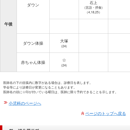
石上
ダウン
(言語・摂食)
（4,18,25）
午後
大塚
ダウン体操
(24)
☆
赤ちゃん体操
(24)
医師名の下の括弧内に数字がある場合は、診療日を表します。
学会等により診療日が変更になることもあります。
医師名の頭に☆印が付いている曜日は、医師に限り予約できることを示します。
小児科のページへ
ページのトップへ戻る