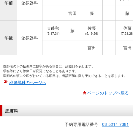
午前
泌尿器科
宮田
藤
藤
☆能勢
佐藤
佐藤
藤
(3,17,31)
(5,19,26)
(7,21,28
午後
泌尿器科
宮田
宮田
医師名の下の括弧内に数字がある場合は、診療日を表します。
学会等により診療日が変更になることもあります。
医師名の頭に☆印が付いている曜日は、当該医師に限り予約できることを示します。
泌尿器科のページへ
ページのトップへ戻る
皮膚科
予約専用電話番号
03-5214-7381