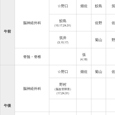
☆野口
畑佐
鮫島
鮫島
脳神経外科
佐野
(10,17,24,31)
午前
筑井
菊山
(3,10,17)
張
脊髄・脊椎
(4,18)
☆野口
畑佐
菊山
野村
脳神経外科
（脳血管障害）
(17,24,31)
午後