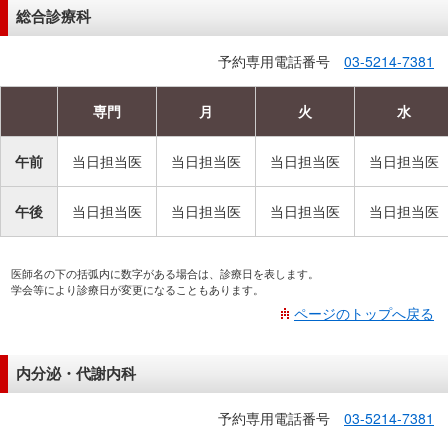
在
総合診療科
の
場
予約専用電話番号
03-5214-7381
所
へ
専門
月
火
水
移
動
午前
当日担当医
当日担当医
当日担当医
当日担当医
し
ま
午後
当日担当医
当日担当医
当日担当医
当日担当医
す
本
医師名の下の括弧内に数字がある場合は、診療日を表します。
文
学会等により診療日が変更になることもあります。
へ
ページのトップへ戻る
移
動
内分泌・代謝内科
し
ま
予約専用電話番号
03-5214-7381
す