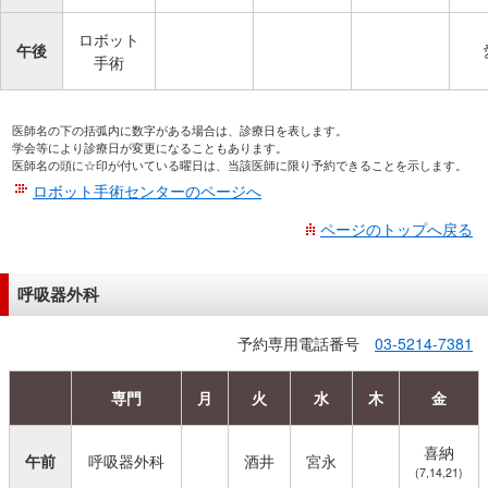
ロボット
午後
手術
医師名の下の括弧内に数字がある場合は、診療日を表します。
学会等により診療日が変更になることもあります。
医師名の頭に☆印が付いている曜日は、当該医師に限り予約できることを示します。
ロボット手術センターのページへ
ページのトップへ戻る
呼吸器外科
予約専用電話番号
03-5214-7381
専門
月
火
水
木
金
喜納
午前
呼吸器外科
酒井
宮永
(7,14,21)