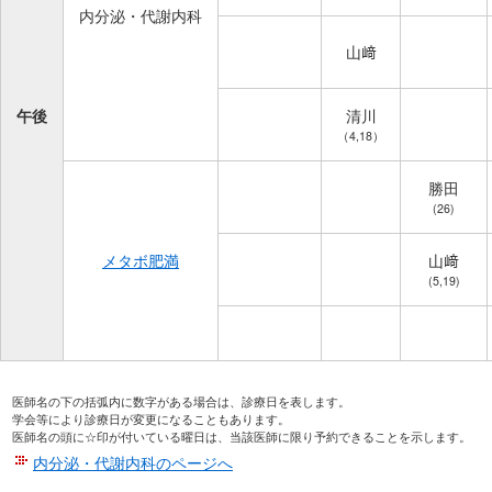
内分泌・代謝内科
山﨑
午後
清川
（4,18）
勝田
(26)
メタボ肥満
山﨑
(5,19)
医師名の下の括弧内に数字がある場合は、診療日を表します。
学会等により診療日が変更になることもあります。
医師名の頭に☆印が付いている曜日は、当該医師に限り予約できることを示します。
内分泌・代謝内科のページへ