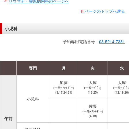
リウマチ・膠原病内科のページへ
ページのトップへ戻る
小児科
予約専用電話番号
03-5214-7381
専門
月
火
水
加藤
大塚
大塚
(一般･ｱﾚﾙｷﾞｰ)
(一般･ﾀﾞｳﾝ)
(一般･ﾀﾞｳﾝ
(3,17,24,31)
(18,25)
(12,19,26)
小児科
佐藤
(一般･ｱﾚﾙｷﾞｰ)
(4,18)
午前