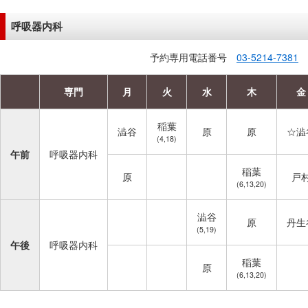
呼吸器内科
予約専用電話番号
03-5214-7381
専門
月
火
水
木
金
稲葉
澁谷
原
原
☆澁
(4,18)
午前
呼吸器内科
稲葉
原
戸
(6,13,20)
澁谷
原
丹生
(5,19)
午後
呼吸器内科
稲葉
原
(6,13,20)