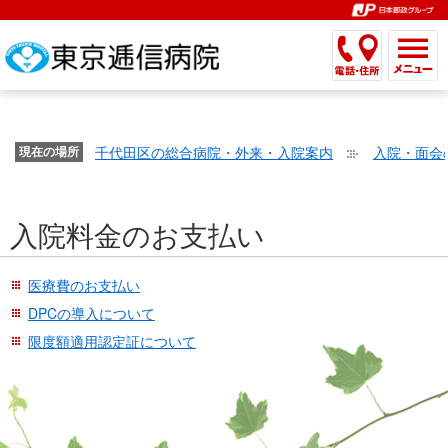
こ
ペ
こ
こ
こ
こ
こ
ー
こ
こ
こ
こ
こ
こ
が
こ
こ
ジ
こ
こ
こ
こ
か
ま
ペ
か
ま
内
か
ま
か
ま
ら
で
ー
ら
で
移
ら
で
ら
で
文
が
ジ
ヘ
ヘ
動
サ
サ
共
共
字
千代田区の総合病院・外来・入院案内
入院・面会
文
現在の場所
の
ッ
ッ
メ
イ
イ
通
通
の
字
先
ダ
ダ
ニ
ト
ト
メ
メ
大
の
頭
ー
ー
ュ
内
こ
内
ニ
ニ
き
入院料金のお支払い
大
で
メ
メ
ー
検
こ
検
ュ
ュ
さ
き
す。
ニ
ニ
ヘ
索
か
索
ー
ー
設
さ
ュ
ュ
ッ
で
ら
で
で
で
医療費のお支払い
定
設
ー
ー
ダ
す。
本
す。
す。
す。
DPCの導入について
で
定
で
で
ー
文
限度額適用認定証について
す。
で
す。
す。
メ
で
す。
ニ
す。
ュ
ー
へ