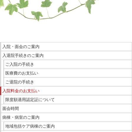
移
動
し
こ
ま
こ
す
ま
こ
共
で
入院・面会のご案内
こ
通
本
入退院手続きのご案内
か
メ
文
ら
ニ
ご入院の手続き
で
サ
ュ
医療費のお支払い
す。
イ
ー
ご退院の手続き
ド
へ
入院料金のお支払い
メ
移
ニ
動
限度額適用認定証について
ュ
し
面会時間
ー
ま
病棟・病室のご案内
で
す
地域包括ケア病棟のご案内
す。
現