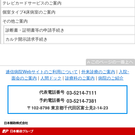
テレビカードサービスのご案内
在
の
個室タイプ4床病室のご案内
場
その他ご案内
所
診断書・証明書等の申請手続き
へ
カルテ開示請求手続き
移
動
こ
し
こ
ま
ま
す
逓信病院Webサイトのご利用について
|
外来診療のご案内
|
入院･
で
本
面会のご案内
|
人間ドック
|
診療科のご案内
|
病院のご紹介
サ
文
イ
へ
代表電話番号
03-5214-7111
ド
移
予約電話番号
03-5214-7381
メ
動
〒102-8798 東京都千代田区富士見2-14-23
ニ
し
ュ
ま
ー
す
で