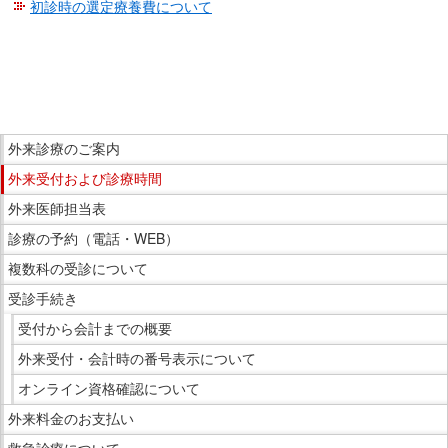
初診時の選定療養費について
こ
こ
ま
こ
で
外来診療のご案内
こ
本
外来受付および診療時間
か
文
ら
外来医師担当表
で
サ
診療の予約（電話・WEB）
す。
イ
複数科の受診について
ド
受診手続き
メ
ニ
受付から会計までの概要
ュ
外来受付・会計時の番号表示について
ー
オンライン資格確認について
で
外来料金のお支払い
す。