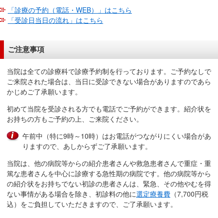
サ
「診療の予約（電話・WEB）」はこちら
イ
「受診日当日の流れ」はこちら
ド
メ
ニ
ご注意事項
ュ
当院は全ての診療科で診療予約制を行っております。ご予約なしで
ー
ご来院された場合は、当日に受診できない場合がありますのであら
へ
かじめご了承願います。
移
動
初めて当院を受診される方でも電話でご予約ができます。紹介状を
し
お持ちの方もご予約の上、ご来院ください。
ま
午前中（特に9時～10時）はお電話がつながりにくい場合があ
す
りますので、あしからずご了承願います。
当院は、他の病院等からの紹介患者さんや救急患者さんで重症・重
篤な患者さんを中心に診療する急性期の病院です。他の病院等から
の紹介状をお持ちでない初診の患者さんは、緊急、その他やむを得
ない事情がある場合を除き、初診料の他に
選定療養費
（7,700円税
込）をご負担していただきますので、ご了承願います。