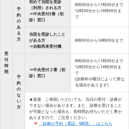
初めて当院を受診
8時30分から11時00分まで
移
（利用）される方
予
12時30分から16時00分ま
動
⇒中央受付2番（初
約
で
し
診）窓口
の
ま
あ
る
す
当院を受診したこと
方
がある方
8時00分から16時00分まで
共
⇒自動再来受付機
通
受
メ
付
8時30分から11時00分まで
ニ
時
12時30分から14時30分ま
ュ
⇒中央受付２番（初
間
で
診）窓口
ー
予
(診療科や曜日によって異な
へ
約
る場合があります)
の
移
な
動
★直接、ご来院いただいても、当日の受付・診療が
い
し
できない場合があります。また、診療を受けること
方
ま
が可能となった場合も、長時間お待ちいただく事が
す
ありますので、ご注意ください。
「診療の予約（電話・WEB）」はこちら
現