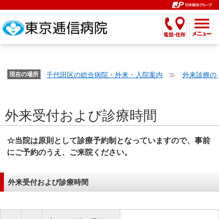
こ
ペ
こ
こ
こ
こ
こ
ー
こ
こ
こ
こ
こ
こ
が
こ
こ
ジ
こ
こ
こ
こ
か
ま
ペ
か
ま
内
か
ま
か
ま
ら
で
ー
ら
で
移
ら
で
ら
で
文
が
ジ
ヘ
ヘ
動
サ
サ
共
共
字
千代田区の総合病院・外来・入院案内
外来診療の
文
現在の場所
の
ッ
ッ
メ
イ
イ
通
通
の
字
先
ダ
ダ
ニ
ト
ト
メ
メ
大
の
頭
ー
ー
ュ
内
こ
内
ニ
ニ
き
外来受付および診療時間
大
で
メ
メ
ー
検
こ
検
ュ
ュ
さ
き
す。
ニ
ニ
ヘ
索
か
索
ー
ー
設
さ
ュ
ュ
ッ
で
ら
で
で
で
☆当院は原則として診療予約制となっていますので、事前
定
設
ー
ー
ダ
す。
本
す。
す。
す。
にご予約のうえ、ご来院ください。
で
定
で
で
ー
文
す。
で
す。
す。
メ
で
す。
ニ
外来受付および診療時間
す。
ュ
ー
へ