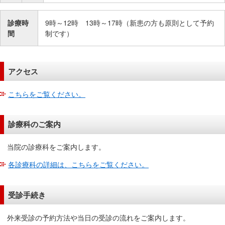
在
の
診療時
9時～12時 13時～17時（新患の方も原則として予約
場
間
制です）
所
へ
移
アクセス
動
し
こちらをご覧ください。
ま
す
診療科のご案内
本
文
当院の診療科をご案内します。
へ
移
各診療科の詳細は、こちらをご覧ください。
動
し
受診手続き
ま
す
外来受診の予約方法や当日の受診の流れをご案内します。