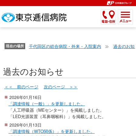
こ
ペ
こ
こ
こ
こ
こ
ー
こ
こ
こ
こ
こ
こ
が
こ
こ
ジ
こ
こ
こ
こ
か
ま
ペ
か
ま
内
か
ま
か
ま
ら
で
ー
ら
で
移
ら
で
ら
で
文
が
ジ
ヘ
ヘ
動
サ
サ
共
共
字
千代田区の総合病院・外来・入院案内
過去のお知
文
現在の場所
の
ッ
ッ
メ
イ
イ
通
通
の
字
先
ダ
ダ
ニ
ト
ト
メ
メ
大
の
頭
ー
ー
ュ
内
こ
内
ニ
ニ
き
過去のお知らせ
大
で
メ
メ
ー
検
こ
検
ュ
ュ
さ
き
す。
ニ
ニ
ヘ
索
か
索
ー
ー
設
さ
ュ
ュ
ッ
で
ら
で
で
で
＜＜ 前のページ
次のページ ＞＞
定
設
ー
ー
ダ
す。
本
す。
す。
す。
2026年01月16日
で
定
で
で
ー
文
「調達情報（一般）」を更新しました。
す。
で
す。
す。
メ
で
「人工呼吸器（MEセンター）」を掲載しました。
す。
ニ
す。
「LED光源装置（耳鼻咽喉科）」を掲載しました。
ュ
2026年01月13日
ー
「調達情報（WTO関係）」を更新しました。
へ