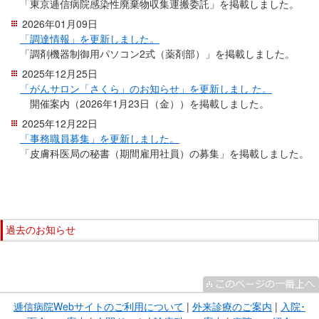
「東京逓信病院感染性廃棄物収集運搬委託」を掲載しました。
移
2026年01月09日
動
「調達情報」を更新しました。
し
「調剤機器制御用パソコン2式（薬剤部）」を掲載しました。
ま
2025年12月25日
す
「がんサロン「さくら」のお知らせ」を更新しまし た。
共
開催案内（2026年1月23日（金））を掲載しました。
通
2025年12月22日
メ
「事務職員募集」を更新しました。
「皮膚科医局の秘書（期間雇用社員）の募集」を掲載しました。
ニ
ュ
こ
ー
こ
へ
ま
こ
移
で
過去のお知らせ
こ
動
本
か
し
こ
文
ら
ま
こ
で
サ
す
ま
す。
イ
逓信病院Webサイトのご利用について
|
外来診療のご案内
|
入院･
現
で