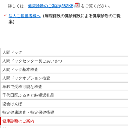
詳しくは、
健康診断のご案内(582KB)
をご覧ください。
移
動
法人ご担当者様へ
（病院併設の健診施設による健康診断のご提
し
案）
ま
こ
す
こ
共
ま
こ
通
で
人間ドック
こ
メ
本
人間ドックセンター長ごあいさつ
か
ニ
文
ら
ュ
人間ドック基本検査
で
サ
ー
人間ドックオプション検査
す。
イ
へ
単独で受検可能な検査
ド
移
千代田区ふるさと納税返礼品
メ
動
ニ
し
協会けんぽ
ュ
ま
特定健康診査・特定保健指導
ー
す
健康診断のご案内
で
現