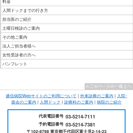
料金
す。
在
人間ドックまでの行き方
の
場
担当医のご紹介
所
土曜日検診のご案内
へ
その他ご案内
移
法人ご担当者様へ
動
し
女性受診者の方へ
ま
パンフレット
す
本
こ
文
こ
へ
ま
逓信病院Webサイトのご利用について
|
外来診療のご案内
|
入院･
移
で
面会のご案内
|
人間ドック
|
診療科のご案内
|
病院のご紹介
動
サ
し
イ
代表電話番号
03-5214-7111
ま
ド
予約電話番号
03-5214-7381
す
メ
〒102-8798 東京都千代田区富士見2-14-23