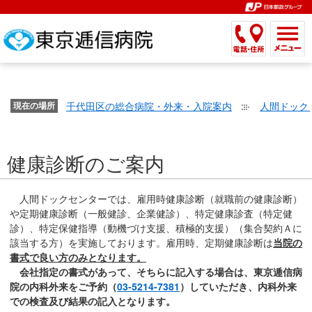
こ
ペ
こ
こ
こ
こ
こ
ー
こ
こ
こ
こ
こ
こ
が
こ
こ
ジ
こ
こ
こ
こ
か
ま
ペ
か
ま
内
か
ま
か
ま
ら
で
ー
ら
で
移
ら
で
ら
で
文
が
ジ
ヘ
ヘ
動
サ
サ
共
共
字
千代田区の総合病院・外来・入院案内
人間ドック
文
現在の場所
の
ッ
ッ
メ
イ
イ
通
通
の
字
先
ダ
ダ
ニ
ト
ト
メ
メ
大
の
頭
ー
ー
ュ
内
こ
内
ニ
ニ
き
健康診断のご案内
大
で
メ
メ
ー
検
こ
検
ュ
ュ
さ
き
す。
ニ
ニ
ヘ
索
か
索
ー
ー
設
さ
ュ
ュ
ッ
で
ら
で
で
で
人間ドックセンターでは、雇用時健康診断（就職前の健康診断）
定
設
ー
ー
ダ
す。
本
す。
す。
す。
や定期健康診断（一般健診、企業健診）、特定健康診査（特定健
で
定
で
で
ー
文
診）、特定保健指導（動機づけ支援、積極的支援）（集合契約Ａに
す。
で
す。
す。
メ
該当する方）を実施しております。雇用時、定期健康診断は
当院の
で
書式で良い方のみとなります。
す。
ニ
す。
会社指定の書式があって、そちらに記入する場合は、東京逓信病
ュ
院の内科外来をご予約（
03-5214-7381
）していただき、内科外来
ー
での検査及び結果の記入となります。
へ