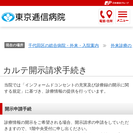
こ
ペ
こ
こ
こ
こ
こ
ー
こ
こ
こ
こ
こ
こ
が
こ
こ
ジ
こ
こ
こ
こ
か
ま
ペ
か
ま
内
か
ま
か
ま
ら
で
ー
ら
で
移
ら
で
ら
で
文
が
ジ
ヘ
ヘ
動
サ
サ
共
共
字
千代田区の総合病院・外来・入院案内
外来診療の
文
現在の場所
の
ッ
ッ
メ
イ
イ
通
通
の
字
先
ダ
ダ
ニ
ト
ト
メ
メ
大
の
頭
ー
ー
ュ
内
こ
内
ニ
ニ
き
カルテ開示請求手続き
大
で
メ
メ
ー
検
こ
検
ュ
ュ
さ
き
す。
ニ
ニ
ヘ
索
か
索
ー
ー
設
さ
ュ
ュ
ッ
で
ら
で
で
で
当院では「インフォームドコンセントの充実及び診療録の開示に関
定
設
ー
ー
ダ
す。
本
す。
す。
す。
する規定」に基づき、診療情報の提供を行っています。
で
定
で
で
ー
文
す。
で
す。
す。
メ
で
開示申請手続
す。
ニ
す。
ュ
診療情報の開示をご希望される場合、開示請求の申請をしていただ
ー
きますので、1階中央受付に申し出ください。
へ