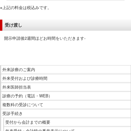
サ
※上記の料金は税込みです。
イ
ド
メ
受け渡し
ニ
ュ
開示申請後2週間ほどお時間をいただきます-
ー
こ
へ
こ
移
ま
動
こ
で
外来診療のご案内
し
こ
本
ま
外来受付および診療時間
か
文
す
ら
外来医師担当表
で
サ
診療の予約（電話・WEB）
す。
イ
複数科の受診について
ド
受診手続き
メ
ニ
受付から会計までの概要
ュ
外来受付・会計時の番号表示について