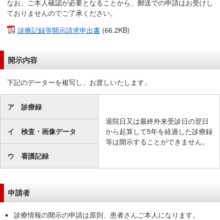
なお、ご本人確認が必要となることから、郵送での申請はお受けし
移
ておりませんのでご了承ください。
動
診療記録等開示請求申出書
(66.2KB)
し
ま
す
開示内容
共
下記のデーターを複写し、お渡しいたします。
通
メ
ニ
ア 診療録
ュ
退院日又は最終外来受診日の翌日
ー
イ 検査・画像データ
から起算して5年を経過した診療録
へ
等は開示することができません。
移
ウ 看護記録
動
し
ま
申請者
す
現
診療情報の開示の申請は原則、患者さんご本人になります。