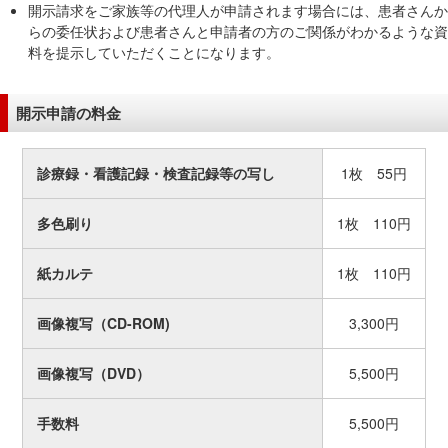
開示請求をご家族等の代理人が申請されます場合には、患者さんか
在
らの委任状および患者さんと申請者の方のご関係がわかるような資
の
料を提示していただくことになります。
場
所
へ
開示申請の料金
移
動
診療録・看護記録・検査記録等の写し
1枚 55円
し
ま
多色刷り
1枚 110円
す
本
紙カルテ
1枚 110円
文
へ
画像複写（CD-ROM)
3,300円
移
動
画像複写（DVD）
5,500円
し
ま
手数料
5,500円
す