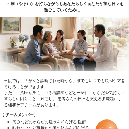
～ 病（やまい）を持ちながらもあなたらしくあなたが望む日々を
移
過ごしていくために ～
動
し
ま
す
共
通
メ
ニ
ュ
ー
当院では、「がんと診断された時から」誰でもいつでも緩和ケアを
へ
うけることができます。
移
また、主治医や身近にいる看護師などと一緒に、からだや気持ち・
動
暮らしの困りごとに対応し、 患者さんの日々を支える多職種によ
し
る緩和ケアチームがあります。
ま
【 チームメンバー】
す
痛みなどのからだの症状を和らげる 医師
現
眠れないなど気持ちの落ち込みを和らげる