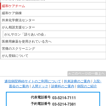
文
ら
緩和ケアチーム
で
サ
緩和ケア病棟
す。
イ
外来化学療法センター
ド
がん相談支援センター
メ
ニ
がんサロン「語りあいの会」
ュ
医療用麻薬を使用されている方へ
ー
苦痛のスクリーニング
で
がん登録について
す。
こ
こ
ま
逓信病院Webサイトのご利用について
|
外来診療のご案内
|
入院･
で
面会のご案内
|
人間ドック
|
診療科のご案内
|
病院のご紹介
サ
イ
代表電話番号
03-5214-7111
ド
予約電話番号
03-5214-7381