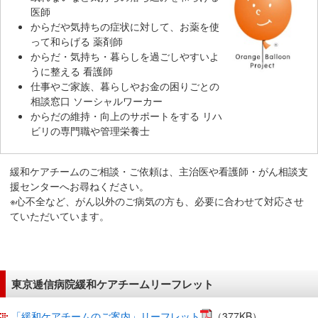
在
医師
の
からだや気持ちの症状に対して、お薬を使
って和らげる 薬剤師
場
からだ・気持ち・暮らしを過ごしやすいよ
所
うに整える 看護師
へ
仕事やご家族、暮らしやお金の困りごとの
移
相談窓口 ソーシャルワーカー
動
からだの維持・向上のサポートをする リハ
し
ビリの専門職や管理栄養士
ま
す
緩和ケアチームのご相談・ご依頼は、主治医や看護師・がん相談支
本
援センターへお尋ねください。
文
※心不全など、がん以外のご病気の方も、必要に合わせて対応させ
へ
ていただいています。
移
動
し
東京逓信病院緩和ケアチームリーフレット
ま
す
「緩和ケアチームのご案内」リーフレット
（377KB）