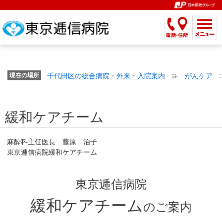
こ
ペ
こ
こ
こ
こ
こ
ー
こ
こ
こ
こ
こ
こ
が
こ
こ
ジ
こ
こ
こ
こ
か
ま
ペ
か
ま
内
か
ま
か
ま
ら
で
ー
ら
で
移
ら
で
ら
で
文
が
ジ
ヘ
ヘ
動
サ
サ
共
共
字
千代田区の総合病院・外来・入院案内
がんケア
文
現在の場所
の
ッ
ッ
メ
イ
イ
通
通
の
字
先
ダ
ダ
ニ
ト
ト
メ
メ
大
の
頭
ー
ー
ュ
内
こ
内
ニ
ニ
き
緩和ケアチーム
大
で
メ
メ
ー
検
こ
検
ュ
ュ
さ
き
す。
ニ
ニ
ヘ
索
か
索
ー
ー
設
さ
ュ
ュ
ッ
で
ら
で
で
で
麻酔科主任医長 藤原 治子
定
設
ー
ー
ダ
す。
本
す。
す。
す。
東京逓信病院緩和ケアチーム
で
定
で
で
ー
文
す。
で
す。
す。
メ
で
東京逓信病院
す。
ニ
す。
ュ
緩和ケアチーム
のご案内
ー
へ