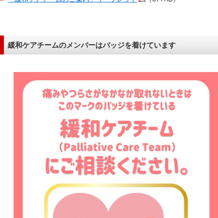
サ
イ
ド
メ
緩和ケアチームのメンバーはバッジを着けています
ニ
ュ
ー
へ
移
動
し
ま
す