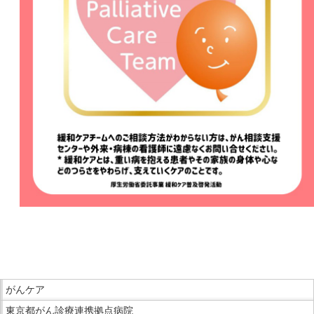
こ
こ
ま
こ
で
がんケア
こ
本
東京都がん診療連携拠点病院
か