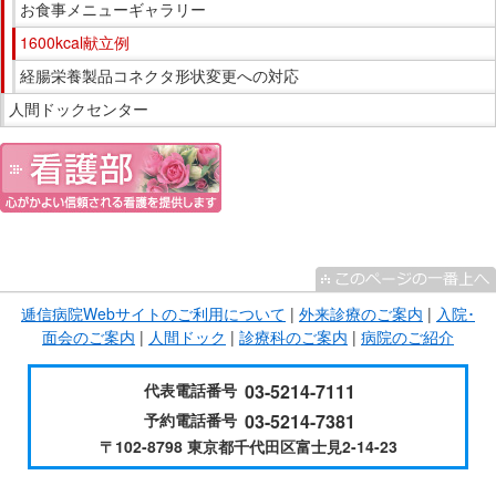
お食事メニューギャラリー
す。
1600kcal献立例
経腸栄養製品コネクタ形状変更への対応
人間ドックセンター
こ
こ
ま
逓信病院Webサイトのご利用について
|
外来診療のご案内
|
入院･
で
面会のご案内
|
人間ドック
|
診療科のご案内
|
病院のご紹介
サ
イ
代表電話番号
03-5214-7111
ド
予約電話番号
03-5214-7381
メ
〒102-8798 東京都千代田区富士見2-14-23
ニ
ュ