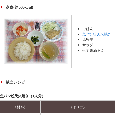
在
夕食(約505kcal)
の
場
所
へ
ごはん
移
魚パン粉天火焼き
添野菜
動
サラダ
し
生姜醤油あえ
ま
す
本
文
へ
献立レシピ
移
動
魚パン粉天火焼き（1人分）
し
ま
《材料》
《作り方》
す