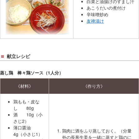
白菜と油揚げのすまし汁
あこうだいの煮付け
辛味噌炒め
友禅漬け
献立レシピ
蒸し鶏 棒々鶏ソース（1人分）
《材料》
《作り方》
鶏もも・皮な
し 80g
酒 10g（小
さじ2）
薄口醤油
鶏肉に酒をふり蒸しておく。（分量
4g（小さじ1）
外の長葱生姜を一緒に蒸すと鶏のに