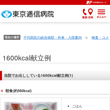
こ
ペ
こ
こ
こ
こ
こ
ー
こ
こ
こ
こ
こ
こ
が
こ
こ
ジ
こ
こ
こ
こ
か
ま
ペ
か
ま
内
か
ま
か
ま
ら
で
ー
ら
で
移
ら
で
ら
で
文
が
ジ
ヘ
ヘ
動
サ
サ
共
共
字
千代田区の総合病院・外来・入院案内
検査・コメ
文
現在の場所
の
ッ
ッ
メ
イ
イ
通
通
の
字
先
ダ
ダ
ニ
ト
ト
メ
メ
大
の
頭
ー
ー
ュ
内
こ
内
ニ
ニ
き
1600kcal献立例
大
で
メ
メ
ー
検
こ
検
ュ
ュ
さ
き
す。
ニ
ニ
ヘ
索
か
索
ー
ー
設
さ
ュ
ュ
ッ
で
ら
で
で
で
定
設
ー
ー
ダ
す。
本
す。
す。
す。
当院でお出ししている1600kcal献立例(1)
で
定
で
で
ー
文
す。
で
す。
す。
メ
で
朝食(約560kcal)
す。
ニ
す。
ュ
ー
ごはん
へ