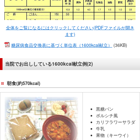
全体をご覧になるにはクリックしてください(PDFファイルが開き
ます)
糖尿病食品交換表に基づく単位表（1600kcal献立）
(36KB)
当院でお出ししている1600kcal献立例(2)
朝食(約570kcal)
黒糖パン
ボルシチ風
カリフラワーサラダ
牛乳
果物（キーウイ）