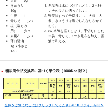
人参 5g
きゅうり
糸昆布は水につけてもどし、2～3セ
10g
ンチの長さに切っておく。
生姜 1
野菜はすべて千切りにし、大根、人
青じそ 少々
参、きゅうりは塩でしんなりさせて
塩（塩もみ
おく。
用） 少々
2の水気を軽くしぼり、千切りにした
糸昆布 少々
生姜、青じそ、1の糸昆布を加え、醤
薄口醤油
油で和える。
1g（小さじ
1/5）
糖尿病食品交換表に基づく単位表（1600Kcal献立）
全体をご覧になるにはクリックしてください(PDFファイルが開き