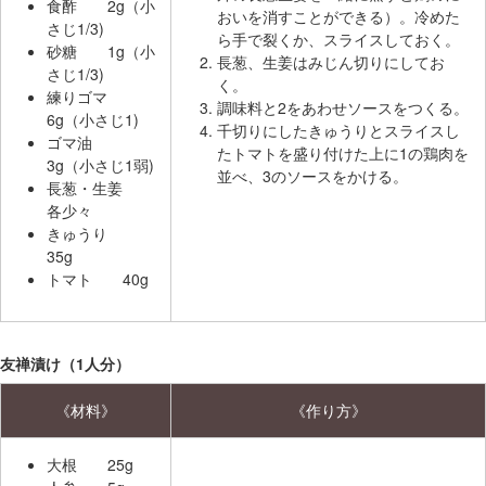
食酢 2g（小
おいを消すことができる）。冷めた
さじ1/3)
ら手で裂くか、スライスしておく。
砂糖 1g（小
長葱、生姜はみじん切りにしてお
さじ1/3)
く。
練りゴマ
調味料と2をあわせソースをつくる。
6g（小さじ1)
千切りにしたきゅうりとスライスし
ゴマ油
たトマトを盛り付けた上に1の鶏肉を
3g（小さじ1弱)
並べ、3のソースをかける。
長葱・生姜
各少々
きゅうり
35g
トマト 40g
友禅漬け（1人分）
《材料》
《作り方》
大根 25g