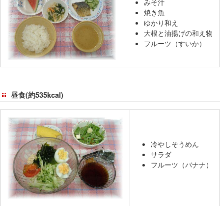
みそ汁
移
焼き魚
動
ゆかり和え
し
大根と油揚げの和え物
フルーツ（すいか）
ま
す
共
通
メ
昼食(約535kcal)
ニ
ュ
ー
へ
冷やしそうめん
移
サラダ
フルーツ（バナナ）
動
し
ま
す
現