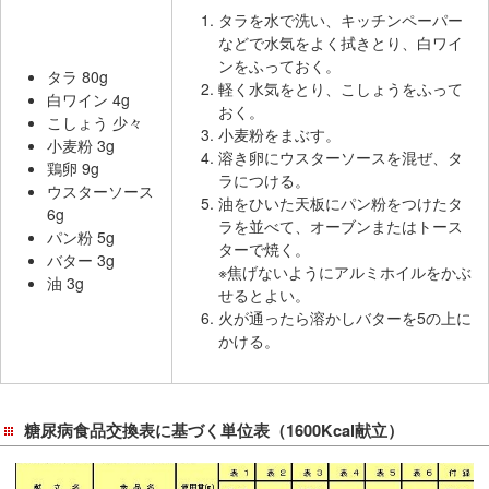
サ
タラを水で洗い、キッチンペーパー
イ
などで水気をよく拭きとり、白ワイ
ド
ンをふっておく。
タラ 80g
メ
軽く水気をとり、こしょうをふって
白ワイン 4g
ニ
おく。
こしょう 少々
ュ
小麦粉をまぶす。
小麦粉 3g
溶き卵にウスターソースを混ぜ、タ
ー
鶏卵 9g
ラにつける。
へ
ウスターソース
油をひいた天板にパン粉をつけたタ
移
6g
ラを並べて、オーブンまたはトース
パン粉 5g
動
ターで焼く。
バター 3g
し
※焦げないようにアルミホイルをかぶ
油 3g
ま
せるとよい。
す
火が通ったら溶かしバターを5の上に
かける。
糖尿病食品交換表に基づく単位表（1600Kcal献立）