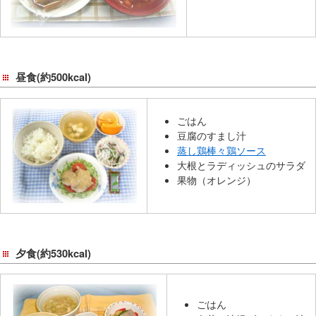
昼食(約500kcal)
ごはん
豆腐のすまし汁
蒸し鶏棒々鶏ソース
大根とラディッシュのサラダ
果物（オレンジ）
夕食(約530kcal)
ごはん