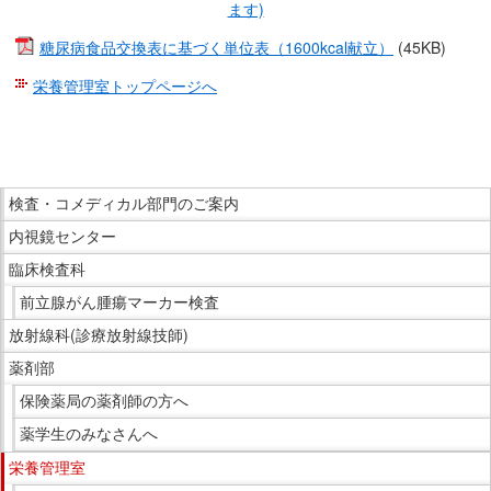
ます)
糖尿病食品交換表に基づく単位表（1600kcal献立）
(45KB)
栄養管理室トップページへ
こ
こ
ま
こ
で
検査・コメディカル部門のご案内
こ
本
内視鏡センター
か
文
ら
臨床検査科
で
サ
前立腺がん腫瘍マーカー検査
す。
イ
放射線科(診療放射線技師)
ド
薬剤部
メ
ニ
保険薬局の薬剤師の方へ
ュ
薬学生のみなさんへ
ー
栄養管理室
で