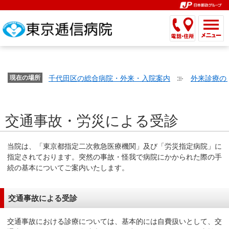
こ
ペ
こ
こ
こ
こ
こ
ー
こ
こ
こ
こ
こ
こ
が
こ
こ
ジ
こ
こ
こ
こ
か
ま
ペ
か
ま
内
か
ま
か
ま
ら
で
ー
ら
で
移
ら
で
ら
で
文
が
ジ
ヘ
ヘ
動
サ
サ
共
共
字
千代田区の総合病院・外来・入院案内
外来診療の
文
現在の場所
の
ッ
ッ
メ
イ
イ
通
通
の
字
先
ダ
ダ
ニ
ト
ト
メ
メ
大
の
頭
ー
ー
ュ
内
こ
内
ニ
ニ
き
交通事故・労災による受診
大
で
メ
メ
ー
検
こ
検
ュ
ュ
さ
き
す。
ニ
ニ
ヘ
索
か
索
ー
ー
設
さ
ュ
ュ
ッ
で
ら
で
で
で
当院は、「東京都指定二次救急医療機関」及び「労災指定病院」に
定
設
ー
ー
ダ
す。
本
す。
す。
す。
指定されております。突然の事故・怪我で病院にかかられた際の手
で
定
で
で
ー
文
続の基本についてご案内いたします。
す。
で
す。
す。
メ
で
す。
ニ
す。
交通事故による受診
ュ
ー
交通事故における診療については、基本的には自費扱いとして、交
へ