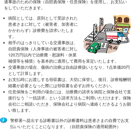
通事故のための保険（自賠責保険・任意保険）を使用し、お支払い
移
をしていただきます。
動
病院としては、原則として受診された
し
患者さまに対して（被害者、加害者に
ま
かかわらず）診療費を請求いたしま
す
す。
共
相手のはっきりしている交通事故は、
自賠責保険（人身事故の被害者に対し
通
120万円以内で治療費・慰謝料・休業
メ
補償等を補償）を基本的に適用して費用を算定いたします。
ニ
交通事故の場合、傷病の治療は自由診療扱いとなり、1点単価20円
ュ
として計算します。
ー
お支払時にお渡しする領収書は、大切に保管し、後日、診療報酬明
へ
細書が必要となった際には領収書を必ずお持ちください。
移
任意保険をご利用の場合には、治療費の請求を病院と保険会社で直
接行なう「一括請求」という請求方法もご利用いただけます。保険
動
会社にご相談いただき、保険会社より病院へ連絡くださるようお願
し
い致します。
ま
す
警察署へ提出する診断書以外の診断書料は患者さまの自費でお支
払いいただくことになります。（自賠責保険の適用範囲外）
現