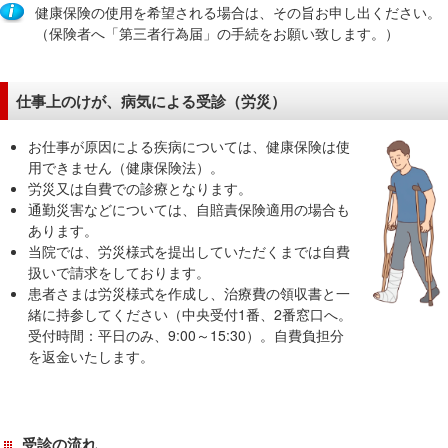
在
健康保険の使用を希望される場合は、その旨お申し出ください。
（保険者へ「第三者行為届」の手続をお願い致します。）
の
場
所
仕事上のけが、病気による受診（労災）
へ
移
お仕事が原因による疾病については、健康保険は使
動
用できません（健康保険法）。
し
労災又は自費での診療となります。
ま
通勤災害などについては、自賠責保険適用の場合も
す
あります。
当院では、労災様式を提出していただくまでは自費
本
扱いで請求をしております。
文
患者さまは労災様式を作成し、治療費の領収書と一
へ
緒に持参してください（中央受付1番、2番窓口へ。
移
受付時間：平日のみ、9:00～15:30）。自費負担分
動
を返金いたします。
し
ま
す
受診の流れ