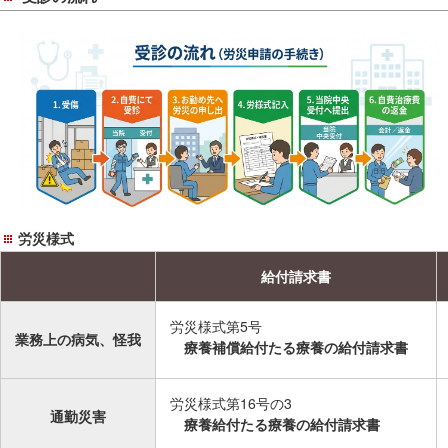
サ
イ
ド
メ
ニ
ュ
ー
へ
移
動
労災様式
し
ま
給付請求書
す
労災様式第5号
業務上の病気、怪我
療養補償給付たる療養の給付請求書
労災様式第16号の3
通勤災害
療養給付たる療養の給付請求書