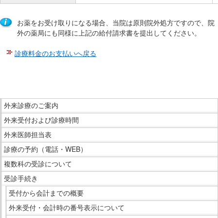
お薬をお受け取りになる場合、当院は原則院外処方ですので、院
外の薬局にも同様に上記の給付請求書を提出してください。
診療料金のお支払いへ戻る
こ
こ
ま
こ
で
外来診療のご案内
こ
本
外来受付および診療時間
か
文
ら
外来医師担当表
で
サ
診療の予約（電話・WEB）
す。
イ
複数科の受診について
ド
受診手続き
メ
ニ
受付から会計までの概要
ュ
外来受付・会計時の番号表示について
ー