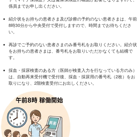
係員までお申し出ください。
移
動
紹介状をお持ちの患者さま及び診療の予約のない患者さまは、午前
し
8時30分から中央受付で受付しますので、時間までお待ちくださ
ま
い。
す
共
再診でご予約のない患者さまのみ番号札をお取りください。紹介状
をお持ちの患者さまは、番号札をお取りいただかなくても結構で
通
す。
メ
ニ
採血・採尿検査のある方（医師が検査入力を行なっている方のみ）
ュ
は、自動再来受付機で受付後、採血・採尿用の番号札（2枚）をお
ー
取りになり、2階検査受付にお出しください。
へ
移
動
し
ま
す
現