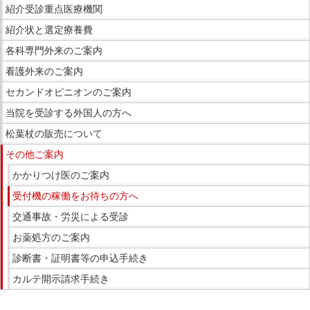
サ
紹介受診重点医療機関
イ
紹介状と選定療養費
ド
各科専門外来のご案内
メ
ニ
看護外来のご案内
ュ
セカンドオピニオンのご案内
ー
当院を受診する外国人の方へ
へ
松葉杖の販売について
移
動
その他ご案内
し
かかりつけ医のご案内
ま
受付機の稼働をお待ちの方へ
す
交通事故・労災による受診
お薬処方のご案内
診断書・証明書等の申込手続き
カルテ開示請求手続き