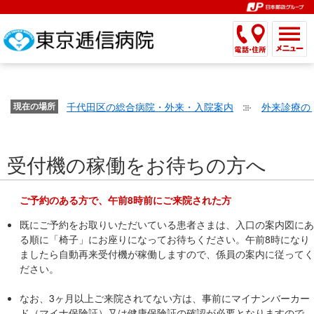
こ
ペ
こ
こ
こ
こ
こ
ー
こ
こ
こ
こ
こ
こ
が
こ
こ
ジ
こ
こ
こ
こ
か
ま
ペ
か
ま
内
か
ま
か
ま
ら
で
ー
ら
で
移
ら
で
ら
で
文
が
ジ
ヘ
ヘ
動
サ
サ
共
共
字
千代田区の総合病院・外来・入院案内
外来診療の
文
現在の場所
の
ッ
ッ
メ
イ
イ
通
通
の
字
先
ダ
ダ
ニ
ト
ト
メ
メ
大
の
頭
ー
ー
ュ
内
こ
内
ニ
ニ
き
受付機の稼働をお待ちの方へ
大
で
メ
メ
ー
検
こ
検
ュ
ュ
さ
き
す。
ニ
ニ
ヘ
索
か
索
ー
ー
設
さ
ュ
ュ
ッ
で
ら
で
で
で
ご予約のある方で、午前8時前にご来院された方
定
設
ー
ー
ダ
す。
本
す。
す。
す。
既にご予約をお取りいただいている患者さまは、入口の案内図にあ
で
定
で
で
ー
文
る順に「椅子」にお座りになってお待ちください。午前8時になり
す。
で
す。
す。
メ
で
ましたら自動再来受付機が稼働しますので、係員の案内に従ってく
す。
ニ
す。
ださい。
ュ
ー
なお、3ヶ月以上ご来院されてない方は、事前に
マイナンバーカー
へ
ド（マイナ保険証）又は健康保険証
の確認が必要となりますので、