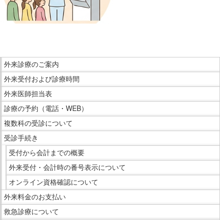
在
の
こ
場
こ
所
ま
へ
こ
で
外来診療のご案内
移
こ
本
動
外来受付および診療時間
か
文
し
ら
外来医師担当表
で
ま
サ
診療の予約（電話・WEB）
す。
す
イ
複数科の受診について
本
ド
文
受診手続き
メ
へ
ニ
受付から会計までの概要
移
ュ
外来受付・会計時の番号表示について
動
ー
オンライン資格確認について
し
で
ま
外来料金のお支払い
す。
す
救急診療について