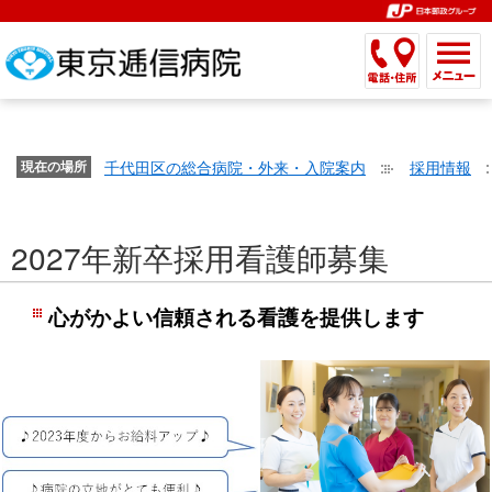
こ
ペ
こ
こ
こ
こ
こ
ー
こ
こ
こ
こ
こ
こ
が
こ
こ
ジ
こ
こ
こ
こ
か
ま
ペ
か
ま
内
か
ま
か
ま
ら
で
ー
ら
で
移
ら
で
ら
で
文
が
ジ
ヘ
ヘ
動
サ
サ
共
共
字
千代田区の総合病院・外来・入院案内
採用情報
文
現在の場所
の
ッ
ッ
メ
イ
イ
通
通
の
字
先
ダ
ダ
ニ
ト
ト
メ
メ
大
の
頭
ー
ー
ュ
内
こ
内
ニ
ニ
き
2027年新卒採用看護師募集
大
で
メ
メ
ー
検
こ
検
ュ
ュ
さ
き
す。
ニ
ニ
ヘ
索
か
索
ー
ー
設
さ
ュ
ュ
ッ
で
ら
で
で
で
心がかよい信頼される看護を提供します
定
設
ー
ー
ダ
す。
本
す。
す。
す。
で
定
で
で
ー
文
す。
で
す。
す。
メ
で
す。
ニ
す。
ュ
ー
へ