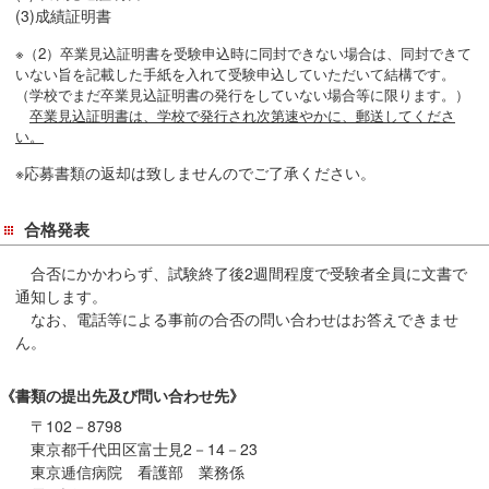
(3)成績証明書
※（2）卒業見込証明書を受験申込時に同封できない場合は、同封できて
いない旨を記載した手紙を入れて受験申込していただいて結構です。
（学校でまだ卒業見込証明書の発行をしていない場合等に限ります。）
卒業見込証明書は、学校で発行され次第速やかに、郵送してくださ
い。
※応募書類の返却は致しませんのでご了承ください。
合格発表
合否にかかわらず、試験終了後2週間程度で受験者全員に文書で
通知します。
なお、電話等による事前の合否の問い合わせはお答えできませ
ん。
《書類の提出先及び問い合わせ先》
〒102－8798
東京都千代田区富士見2－14－23
東京逓信病院 看護部 業務係