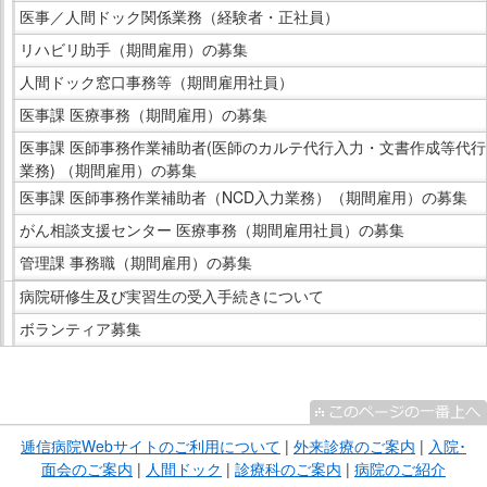
医事／人間ドック関係業務（経験者・正社員）
リハビリ助手（期間雇用）の募集
人間ドック窓口事務等（期間雇用社員）
医事課 医療事務（期間雇用）の募集
医事課 医師事務作業補助者(医師のカルテ代行入力・文書作成等代行
業務) （期間雇用）の募集
医事課 医師事務作業補助者（NCD入力業務）（期間雇用）の募集
がん相談支援センター 医療事務（期間雇用社員）の募集
管理課 事務職（期間雇用）の募集
病院研修生及び実習生の受入手続きについて
ボランティア募集
こ
こ
ま
逓信病院Webサイトのご利用について
|
外来診療のご案内
|
入院･
で
面会のご案内
|
人間ドック
|
診療科のご案内
|
病院のご紹介
サ