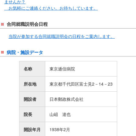
ませんか？
お気軽にご連絡ください。お待ちしています。
合同就職説明会日程
当院が参加する合同就職説明会の日程をご案内します。
病院・施設データ
名称
東京逓信病院
所在地
東京都千代田区富士見2－14－23
開設者
日本郵政株式会社
院長
山岨 達也
開設年月
1938年2月