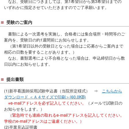
なお、受験日につきましては、第1希望日から第3希望日までの
いずれかに指定させていただきますのでご了承願います。
受験のご案内
書類による一次選考を実施し、合格者には集合場所・時間等のご
案内を、受験日の約1週間前にお知らせします。
（第1希望日以外の受験日となった場合はご応募からご案内まで
相応の日数を要することがあります。）
なお、書類選考により不合格となった場合は、申込締切日から数
日以内にお知らせします。
提出書類
(1)新卒看護師採用試験申込書（当院所定様式） ⇒
こちらから
ダウンロード ＜Ａ４サイズで印刷＞(60.0KB)
※e-mailアドレスを必ず記入してください。
（メールで試験日の
お知らせをします。）
（緊急時でも連絡の取れるe-mailアドレスを記入してください。
学校のe-mailアドレスはご遠慮ください。）
(2)卒業見込証明書