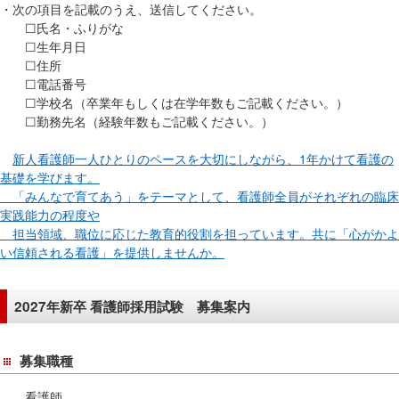
サ
・次の項目を記載のうえ、送信してください。
イ
☐氏名・ふりがな
ド
☐生年月日
☐住所
メ
☐電話番号
ニ
☐学校名（卒業年もしくは在学年数もご記載ください。）
ュ
☐勤務先名（経験年数もご記載ください。）
ー
へ
新人看護師一人ひとりのペースを大切にしながら、1年かけて看護の
移
基礎を学びます。
動
「みんなで育てあう」をテーマとして、看護師全員がそれぞれの臨床
実践能力の程度や
し
担当領域、職位に応じた教育的役割を担っています。共に「心がかよ
ま
い信頼される看護」を提供しませんか。
す
2027年新卒 看護師採用試験 募集案内
募集職種
看護師