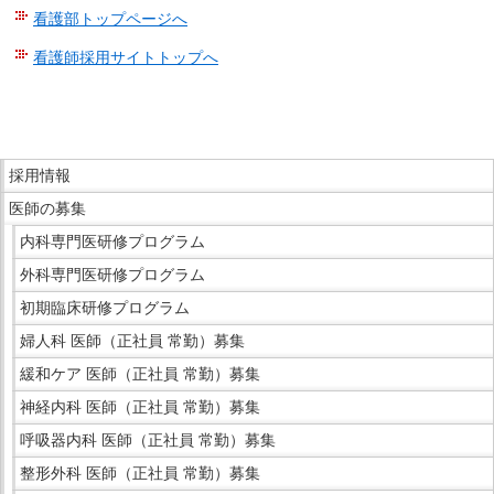
看護部トップページへ
看護師採用サイトトップへ
こ
こ
ま
こ
で
採用情報
こ
本
医師の募集
か
文
ら
内科専門医研修プログラム
で
サ
外科専門医研修プログラム
す。
イ
初期臨床研修プログラム
ド
婦人科 医師（正社員 常勤）募集
メ
ニ
緩和ケア 医師（正社員 常勤）募集
ュ
神経内科 医師（正社員 常勤）募集
ー
呼吸器内科 医師（正社員 常勤）募集
で
整形外科 医師（正社員 常勤）募集
す。