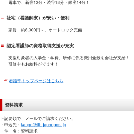
電車で、新宿12分・渋谷18分・銀座14分！
在
の
社宅（看護師寮）が安い・便利
場
所
家賃 約8,000円～、オートロック完備
へ
移
認定看護師の資格取得支援が充実
動
し
支援対象者の入学金・学費、研修に係る費用全般を会社が支給！
ま
研修中もお給料がでます！
す
本
看護部トップページはこちら
文
へ
移
資料請求
動
し
下記要領で、メールでご請求ください。
ま
・申込先：
kango@tth-japanpost.jp
す
・件 名：資料請求