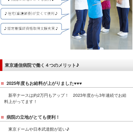
移
動
し
ま
す
共
通
メ
ニ
東京逓信病院で働く４つのメリット♪
ュ
ー
2025年度もお給料が上がりました♥♥♥
へ
移
新卒ナースは約2万円もアップ！ 2023年度から3年連続でお給
動
料上がってます！
し
ま
病院の立地がとても便利！
す
東京ドームや日本武道館が近い♪
現