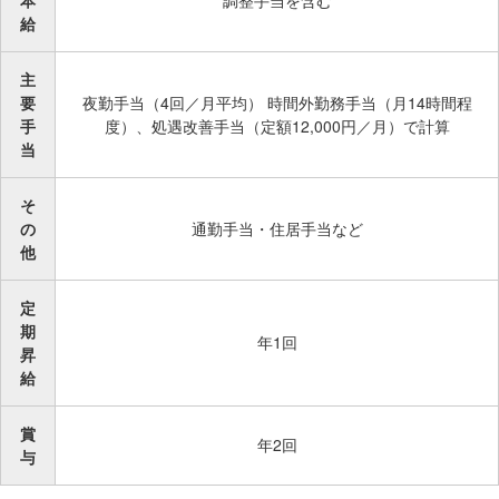
給
主
要
夜勤手当（4回／月平均） 時間外勤務手当（月14時間程
手
度）、処遇改善手当（定額12,000円／月）で計算
当
そ
の
通勤手当・住居手当など
他
定
期
年1回
昇
給
賞
年2回
与