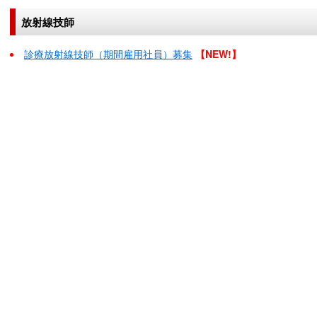
放射線技師
診療放射線技師（期間雇用社員）募集
【NEW!】
こ
こ
ま
で
本
文
で
す。