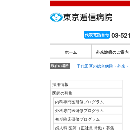
こ
ペ
こ
こ
こ
こ
ー
こ
こ
こ
こ
こ
が
こ
ジ
こ
こ
こ
か
ま
ペ
か
内
ま
か
ま
こ
ら
で
ー
ら
移
で
ら
で
こ
03-52
代表電話番号
文
が
ジ
ヘ
動
ヘ
サ
サ
か
こ
字
文
の
ッ
メ
ッ
イ
イ
ら
こ
の
字
先
ダ
ニ
ダ
ホーム
外来診療のご案内
ト
ト
共
ま
大
の
頭
ー
ュ
ー
内
内
通
で
き
大
で
メ
ー
メ
千代田区の総合病院・外来・
検
現在の場所
検
メ
共
さ
き
す。
ニ
ヘ
ニ
索
索
ニ
通
設
さ
ュ
ッ
ュ
こ
で
で
ュ
採用情報
メ
定
設
ー
ダ
ー
こ
す。
す。
ー
ニ
で
医師の募集
定
で
ー
で
か
で
ュ
す。
で
す。
メ
す。
ら
す。
内科専門医研修プログラム
ー
す。
ニ
サ
外科専門医研修プログラム
で
ュ
イ
初期臨床研修プログラム
す。
ー
ド
婦人科 医師（正社員 常勤）募集
へ
メ