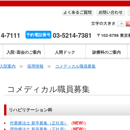
14-7111
03-5214-7381
予約電話番号
〒102-8798 東
入院･面会のご案内
人間ドック
診療科のご案内
入院案内
採用情報
コメディカル職員募集
こ
コメディカル職員募集
こ
か
ら
本
リハビリテーション科
文
で
作業療法士 新卒募集（正社員）
（NEW!）
す。
理学療法士 新卒募集（正社員）
（
NEW!）