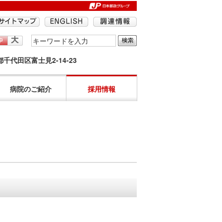
検
索
京都千代田区富士見2-14-23
す
る
語
病院のご紹介
採用情報
句
を
入
力
し
て
く
だ
さ
い。