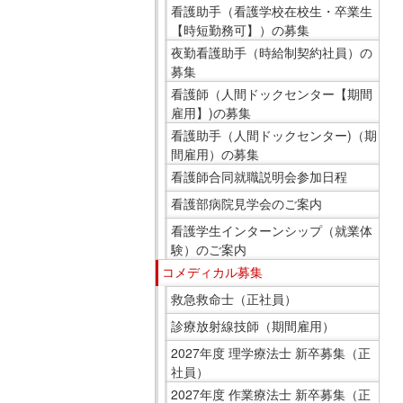
在
看護助手（看護学校在校生・卒業生
【時短勤務可】）の募集
の
夜勤看護助手（時給制契約社員）の
場
募集
所
看護師（人間ドックセンター【期間
へ
雇用】)の募集
移
看護助手（人間ドックセンター)（期
動
間雇用）の募集
し
看護師合同就職説明会参加日程
ま
看護部病院見学会のご案内
す
本
看護学生インターンシップ（就業体
験）のご案内
文
コメディカル募集
へ
移
救急救命士（正社員）
動
診療放射線技師（期間雇用）
し
2027年度 理学療法士 新卒募集（正
ま
社員）
す
2027年度 作業療法士 新卒募集（正