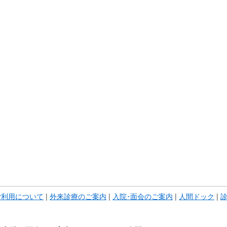
ご利用について
|
外来診療のご案内
|
入院･面会のご案内
|
人間ドック
|