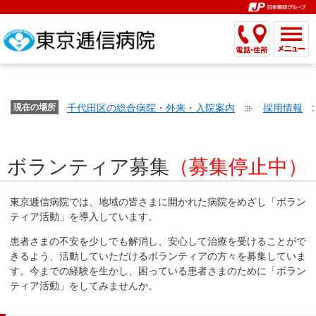
こ
ペ
こ
こ
こ
こ
こ
ー
こ
こ
こ
こ
こ
こ
が
こ
こ
ジ
こ
こ
こ
こ
か
ま
ペ
か
ま
内
か
ま
か
ま
ら
で
ー
ら
で
移
ら
で
ら
で
文
が
ジ
ヘ
ヘ
動
サ
サ
共
共
字
千代田区の総合病院・外来・入院案内
採用情報
文
現在の場所
の
ッ
ッ
メ
イ
イ
通
通
の
字
先
ダ
ダ
ニ
ト
ト
メ
メ
大
の
頭
ー
ー
ュ
内
こ
内
ニ
ニ
き
ボランティア募集
（募集停止中）
大
で
メ
メ
ー
検
こ
検
ュ
ュ
さ
き
す。
ニ
ニ
ヘ
索
か
索
ー
ー
設
さ
ュ
ュ
ッ
で
ら
で
で
で
東京逓信病院では、地域の皆さまに開かれた病院をめざし「ボラン
定
設
ー
ー
ダ
す。
本
す。
す。
す。
ティア活動」を導入しています。
で
定
で
で
ー
文
患者さまの不安を少しでも解消し、安心して治療を受けることがで
す。
で
す。
す。
メ
で
きるよう、活動していただけるボランティアの方々を募集していま
す。
ニ
す。
す。今までの経験を生かし、困っている患者さまのために「ボラン
ュ
ティア活動」をしてみませんか。
ー
へ