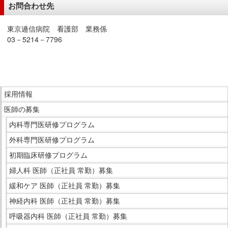
お問合わせ先
在
の
東京逓信病院 看護部 業務係
場
03－5214－7796
所
へ
こ
移
こ
動
ま
こ
し
で
採用情報
こ
ま
本
医師の募集
か
す
文
ら
内科専門医研修プログラム
本
で
サ
外科専門医研修プログラム
文
す。
イ
へ
初期臨床研修プログラム
ド
移
婦人科 医師（正社員 常勤）募集
メ
動
ニ
緩和ケア 医師（正社員 常勤）募集
し
ュ
神経内科 医師（正社員 常勤）募集
ま
ー
す
呼吸器内科 医師（正社員 常勤）募集
で