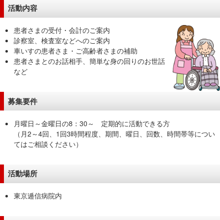
活動内容
移
動
患者さまの受付・会計のご案内
し
診察室、検査室などへのご案内
ま
車いすの患者さま・ご高齢者さまの補助
す
患者さまとのお話相手、簡単な身の回りのお世話
共
など
通
メ
募集要件
ニ
ュ
月曜日～金曜日の8：30～ 定期的に活動できる方
ー
（月2～4回、1回3時間程度、期間、曜日、回数、時間帯等につい
へ
てはご相談ください）
移
動
活動場所
し
ま
東京逓信病院内
す
現