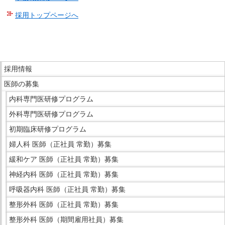
採用トップページへ
こ
こ
ま
こ
で
採用情報
こ
本
医師の募集
か
文
ら
内科専門医研修プログラム
で
サ
外科専門医研修プログラム
す。
イ
初期臨床研修プログラム
ド
婦人科 医師（正社員 常勤）募集
メ
ニ
緩和ケア 医師（正社員 常勤）募集
ュ
神経内科 医師（正社員 常勤）募集
ー
呼吸器内科 医師（正社員 常勤）募集
で
整形外科 医師（正社員 常勤）募集
す。
整形外科 医師（期間雇用社員）募集