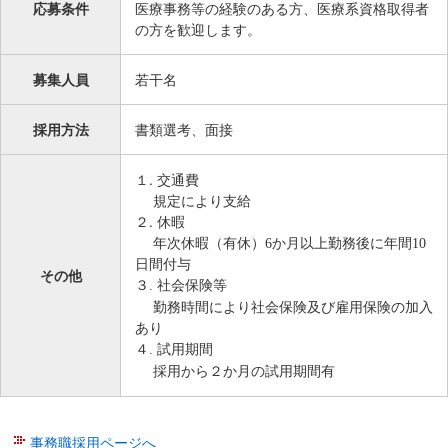
サ
応募条件
医療事務等の経験のある方、医療系資格取得者
イ
の方を歓迎します。
ド
メ
募集人員
若干名
ニ
ュ
採用方法
書類選考、面接
ー
へ
１. 交通費
移
規定により支給
動
２. 休暇
し
年次休暇（有休）
6
か月以上勤務後に年間
10
日間付与
ま
その他
３. 社会保険等
す
勤務時間により社会保険及び雇用保険の加入
あり
４. 試用期間
採用から２か月の試用期間有
事務職採用ページへ