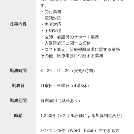
在
す。
の
・受付業務
・電話対応
場
仕事内容
・患者対応
所
・予約管理
へ
・医師、看護師のサポート業務
移
・入退院処理に関する業務
動
・コスト算定、診療報酬請求に関する業務
し
その他、医療事務に付随する業務
ま
す
勤務時間
8：20～17：20（実働8時間）
本
文
勤務日
月曜日～金曜日（4週8休）
へ
移
勤務期間
有期雇用（継続あり）
動
し
時給
1,250円（※スキル評価による加算制度あり）
ま
す
パソコン操作（Word、Excel）のできる方