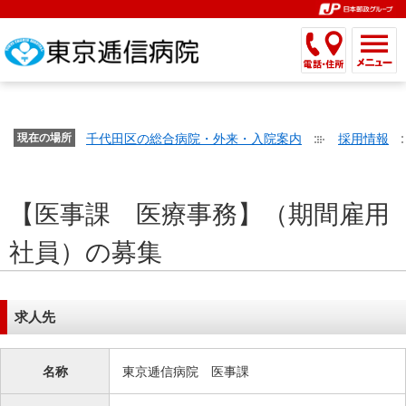
こ
ペ
こ
こ
こ
こ
こ
ー
こ
こ
こ
こ
こ
こ
が
こ
こ
ジ
こ
こ
こ
こ
か
ま
ペ
か
ま
内
か
ま
か
ま
ら
で
ー
ら
で
移
ら
で
ら
で
文
が
ジ
ヘ
ヘ
動
サ
サ
共
共
字
千代田区の総合病院・外来・入院案内
採用情報
文
現在の場所
の
ッ
ッ
メ
イ
イ
通
通
の
字
先
ダ
ダ
ニ
ト
ト
メ
メ
大
の
頭
ー
ー
ュ
内
こ
内
ニ
ニ
き
【医事課 医療事務】（期間雇用
大
で
メ
メ
ー
検
こ
検
ュ
ュ
さ
き
す。
ニ
ニ
ヘ
索
か
索
ー
ー
社員）の募集
設
さ
ュ
ュ
ッ
で
ら
で
で
で
定
設
ー
ー
ダ
す。
本
す。
す。
す。
で
定
で
で
ー
文
す。
で
す。
す。
メ
で
求人先
す。
ニ
す。
ュ
名称
東京逓信病院 医事課
ー
へ