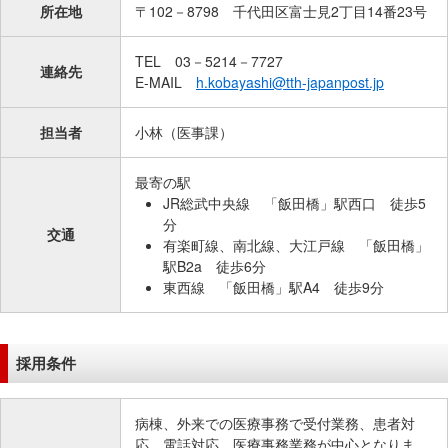
所在地
〒102－8798 千代田区富士見2丁目14番23号
移
動
TEL 03－5214－7727
し
連絡先
E-MAIL
h.kobayashi@tth-japanpost.jp
ま
す
担当者
小林（医事課）
共
通
最寄の駅
メ
JR総武中央線 「飯田橋」駅西口 徒歩5
ニ
分
交通
ュ
有楽町線、南北線、大江戸線 「飯田橋」
ー
駅B2a 徒歩6分
へ
東西線 「飯田橋」駅A4 徒歩9分
移
動
し
採用条件
ま
す
病棟、外来での医療事務で受付業務、患者対
現
応、電話対応、医療事務業務が中心となりま