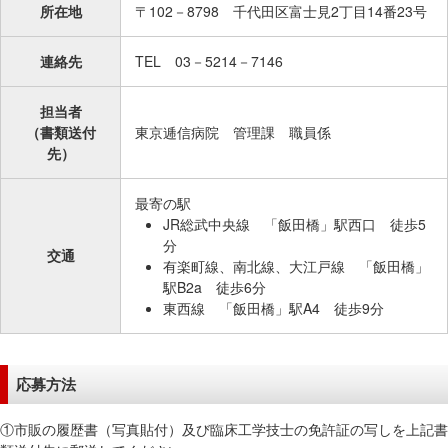
所在地
〒102－8798 千代田区富士見2丁目14番23号
移
動
連絡先
TEL 03－5214－7146
し
ま
担当者
す
（書類送付
東京逓信病院 管理課 職員係
共
先）
通
メ
最寄の駅
ニ
JR総武中央線 「飯田橋」駅西口 徒歩5
ュ
分
交通
ー
有楽町線、南北線、大江戸線 「飯田橋」
へ
駅B2a 徒歩6分
東西線 「飯田橋」駅A4 徒歩9分
移
動
し
応募方法
ま
す
①市販の履歴書（写真貼付）及び臨床工学技士の免許証の写しを上記書
現