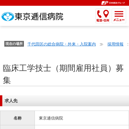
こ
ペ
こ
こ
こ
こ
こ
ー
こ
こ
こ
こ
こ
こ
が
こ
こ
ジ
こ
こ
こ
こ
か
ま
ペ
か
ま
内
か
ま
か
ま
ら
で
ー
ら
で
移
ら
で
ら
で
文
が
ジ
ヘ
ヘ
動
サ
サ
共
共
字
千代田区の総合病院・外来・入院案内
採用情報
文
現在の場所
の
ッ
ッ
メ
イ
イ
通
通
の
字
先
ダ
ダ
ニ
ト
ト
メ
メ
大
の
頭
ー
ー
ュ
内
こ
内
ニ
ニ
き
臨床工学技士（期間雇用社員）募
大
で
メ
メ
ー
検
こ
検
ュ
ュ
さ
き
す。
ニ
ニ
ヘ
索
か
索
ー
ー
集
設
さ
ュ
ュ
ッ
で
ら
で
で
で
定
設
ー
ー
ダ
す。
本
す。
す。
す。
で
定
で
で
ー
文
す。
で
す。
す。
メ
で
求人先
す。
ニ
す。
ュ
名称
東京逓信病院
ー
へ