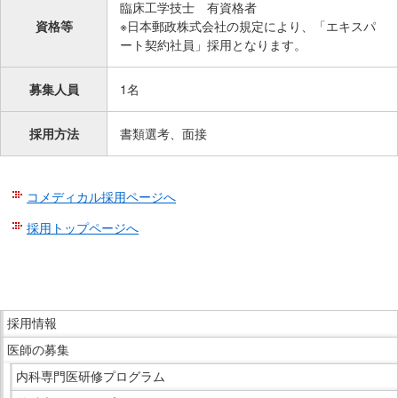
サ
臨床工学技士 有資格者
イ
資格等
※日本郵政株式会社の規定により、「エキスパ
ート契約社員」採用となります。
ド
メ
ニ
募集人員
1名
ュ
ー
採用方法
書類選考、面接
へ
移
動
コメディカル採用ページへ
し
採用トップページへ
ま
す
こ
こ
ま
こ
で
採用情報
こ
本
医師の募集
か
文
ら
内科専門医研修プログラム
で
サ