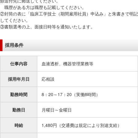
類送付先に郵送してください。
在
職歴がある方は職歴も記載してください。
の
②封筒の表に「臨床工学技士（期間雇用社員）申込み」と朱書きで明記
場
してください。
所
③書類選考の上、面接日時等を通知いたします。
へ
移
採用条件
動
し
ま
仕事内容
血液透析、機器管理業務等
す
本
採用年月日
応相談
文
へ
勤務時間
8：20～17：20（実働8時間）
移
動
勤務日
月曜日～金曜日
し
ま
時給
1,480円（交通費は規定により別途支給）
す