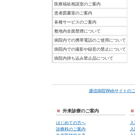
在
医療福祉相談室のご案内
の
患者図書室のご案内
場
各種サービスのご案内
所
敷地内全面禁煙について
へ
移
病院内での携帯電話のご使用について
動
病院内での撮影や録音の禁止について
し
病院内持ち込み禁止品について
ま
す
こ
本
こ
文
ま
逓信病院Webサイトの
へ
で
移
サ
動
イ
外来診療のご案内
し
ド
ま
はじめての方へ
入
メ
す
診療科のご案内
入
ニ