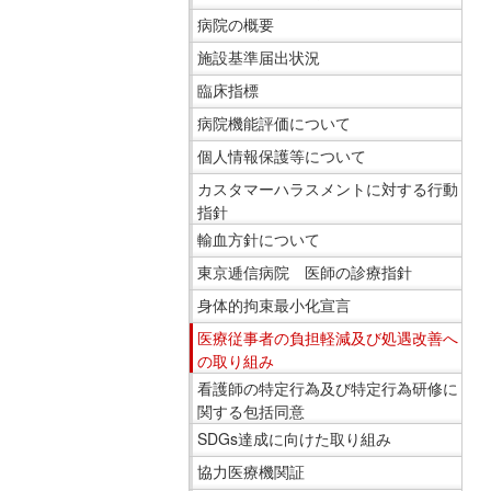
移
ニ
病院の概要
動
ュ
施設基準届出状況
し
ー
臨床指標
ま
で
病院機能評価について
す
す。
個人情報保護等について
共
通
カスタマーハラスメントに対する行動
メ
指針
ニ
輸血方針について
ュ
東京逓信病院 医師の診療指針
ー
身体的拘束最小化宣言
へ
医療従事者の負担軽減及び処遇改善へ
移
の取り組み
動
看護師の特定行為及び特定行為研修に
し
関する包括同意
ま
SDGs達成に向けた取り組み
す
協力医療機関証
現