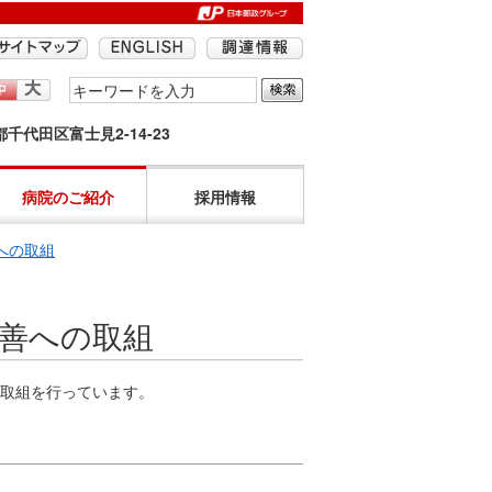
検
索
京都千代田区富士見2-14-23
す
る
語
病院のご紹介
採用情報
句
を
への取組
入
力
善への取組
し
て
く
取組を行っています。
だ
さ
い。