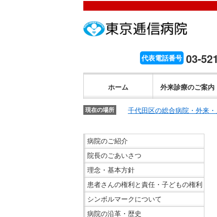
こ
ペ
こ
こ
こ
こ
ー
こ
こ
こ
こ
こ
が
こ
ジ
こ
こ
こ
か
ま
ペ
か
内
ま
か
ま
こ
ら
で
ー
ら
移
で
ら
で
こ
03-52
代表電話番号
文
が
ジ
ヘ
動
ヘ
サ
サ
か
こ
字
文
の
ッ
メ
ッ
イ
イ
ら
こ
の
字
先
ダ
ニ
ダ
ホーム
外来診療のご案内
ト
ト
共
ま
大
の
頭
ー
ュ
ー
内
内
通
で
き
大
で
メ
ー
メ
千代田区の総合病院・外来・
検
現在の場所
検
メ
共
さ
き
す。
ニ
ヘ
ニ
索
索
ニ
通
設
さ
ュ
ッ
ュ
こ
で
で
ュ
病院のご紹介
メ
定
設
ー
ダ
ー
こ
す。
す。
ー
ニ
で
院長のごあいさつ
定
で
ー
で
か
で
ュ
す。
で
す。
メ
す。
ら
す。
理念・基本方針
ー
す。
ニ
サ
患者さんの権利と責任・子どもの権利
で
ュ
イ
シンボルマークについて
す。
ー
ド
病院の沿革・歴史
へ
メ