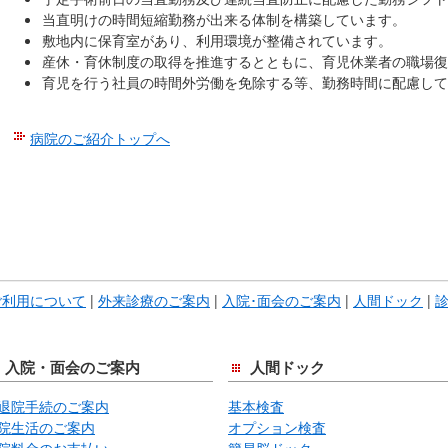
当直明けの時間短縮勤務が出来る体制を構築しています。
敷地内に保育室があり、利用環境が整備されています。
産休・育休制度の取得を推進するとともに、育児休業者の職場復
育児を行う社員の時間外労働を免除する等、勤務時間に配慮して
病院のご紹介トップへ
こ
こ
ま
で
本
文
ご利用について
|
外来診療のご案内
|
入院･面会のご案内
|
人間ドック
|
で
す。
入院・面会のご案内
人間ドック
退院手続のご案内
基本検査
院生活のご案内
オプション検査