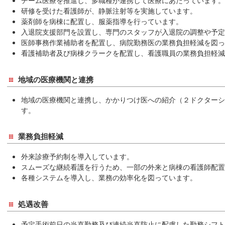
チーム医療を推進し、多職種が連携して医療にあたっています。
研修を受けた看護師が、静脈注射等を実施しています。
薬剤師を病棟に配置し、服薬指導を行っています。
入退院支援部門を設置し、専門のスタッフが入退院の調整や予定
医師事務作業補助者を配置し、病院勤務医の業務負担軽減を図っ
看護補助者及び病棟クラークを配置し、看護職員の業務負担軽減
地域の医療機関と連携
地域の医療機関と連携し、かかりつけ医への紹介（２ドクターシ
す。
業務負担軽減
外来診療予約制を導入しています。
スムーズな継続看護を行うため、一部の外来と病棟の看護師配置
各種システムを導入し、業務の効率化を図っています。
処遇改善
予定手術前日の当直勤務及び連続当直防止に配慮した勤務シフト