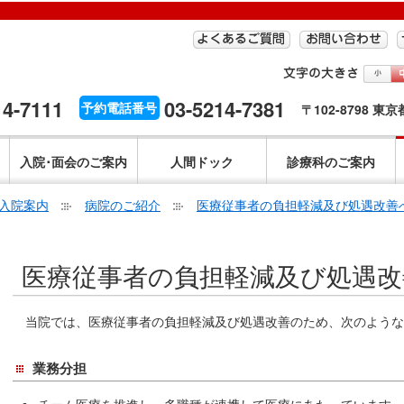
14-7111
03-5214-7381
予約電話番号
〒102-8798 東
入院･面会のご案内
人間ドック
診療科のご案内
入院案内
病院のご紹介
医療従事者の負担軽減及び処遇改善
こ
医療従事者の負担軽減及び処遇改
こ
か
ら
当院では、医療従事者の負担軽減及び処遇改善のため、次のような
本
文
業務分担
で
す。