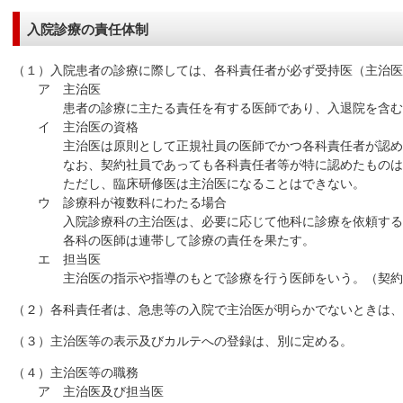
入院診療の責任体制
（１）入院患者の診療に際しては、各科責任者が必ず受持医（主治医
ア 主治医
患者の診療に主たる責任を有する医師であり、入退院を含む全
イ 主治医の資格
主治医は原則として正規社員の医師でかつ各科責任者が認め
なお、契約社員であっても各科責任者等が特に認めたものはこ
ただし、臨床研修医は主治医になることはできない。
ウ 診療科が複数科にわたる場合
入院診療科の主治医は、必要に応じて他科に診療を依頼する
各科の医師は連帯して診療の責任を果たす。
エ 担当医
主治医の指示や指導のもとで診療を行う医師をいう。（契約
（２）各科責任者は、急患等の入院で主治医が明らかでないときは
（３）主治医等の表示及びカルテへの登録は、別に定める。
（４）主治医等の職務
ア 主治医及び担当医