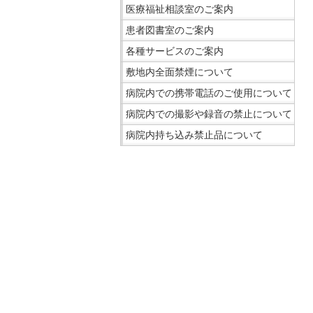
在
医療福祉相談室のご案内
の
患者図書室のご案内
場
各種サービスのご案内
所
敷地内全面禁煙について
へ
移
病院内での携帯電話のご使用について
動
病院内での撮影や録音の禁止について
し
病院内持ち込み禁止品について
ま
す
こ
本
こ
文
ま
へ
で
移
サ
動
イ
し
ド
ま
メ
す
ニ