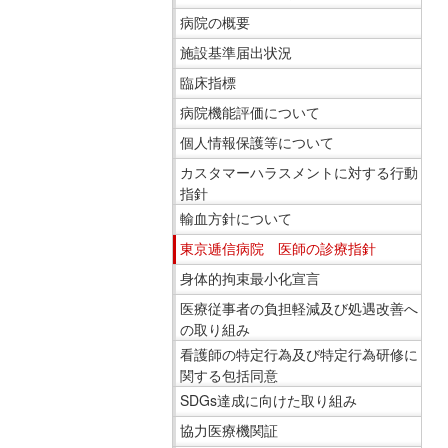
移
ニ
病院の概要
動
ュ
施設基準届出状況
し
ー
臨床指標
ま
で
病院機能評価について
す
す。
個人情報保護等について
共
通
カスタマーハラスメントに対する行動
メ
指針
ニ
輸血方針について
ュ
東京逓信病院 医師の診療指針
ー
身体的拘束最小化宣言
へ
医療従事者の負担軽減及び処遇改善へ
移
の取り組み
動
看護師の特定行為及び特定行為研修に
し
関する包括同意
ま
SDGs達成に向けた取り組み
す
協力医療機関証
現