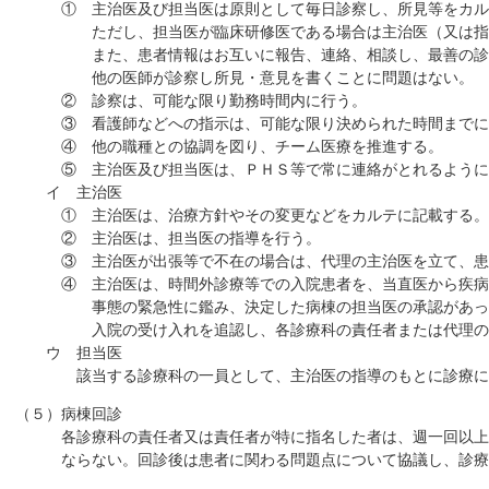
① 主治医及び担当医は原則として毎日診察し、所見等をカル
ただし、担当医が臨床研修医である場合は主治医（又は指導
また、患者情報はお互いに報告、連絡、相談し、最善の診
他の医師が診察し所見・意見を書くことに問題はない。
② 診察は、可能な限り勤務時間内に行う。
③ 看護師などへの指示は、可能な限り決められた時間までに
④ 他の職種との協調を図り、チーム医療を推進する。
⑤ 主治医及び担当医は、ＰＨＳ等で常に連絡がとれるように
イ 主治医
① 主治医は、治療方針やその変更などをカルテに記載する。
② 主治医は、担当医の指導を行う。
③ 主治医が出張等で不在の場合は、代理の主治医を立て、患者
④ 主治医は、時間外診療等での入院患者を、当直医から疾病
事態の緊急性に鑑み、決定した病棟の担当医の承認があった
入院の受け入れを追認し、各診療科の責任者または代理の医
ウ 担当医
該当する診療科の一員として、主治医の指導のもとに診療に
（５）病棟回診
各診療科の責任者又は責任者が特に指名した者は、週一回以上
ならない。回診後は患者に関わる問題点について協議し、診療録