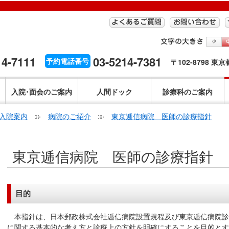
14-7111
03-5214-7381
予約電話番号
〒102-8798 東
入院･面会のご案内
人間ドック
診療科のご案内
入院案内
病院のご紹介
東京逓信病院 医師の診療指針
こ
東京逓信病院 医師の診療指針
こ
か
ら
本
目的
文
で
本指針は、日本郵政株式会社逓信病院設置規程及び東京逓信病院診
す。
に関する基本的な考え方と診療上の方針を明確にすることを目的とす