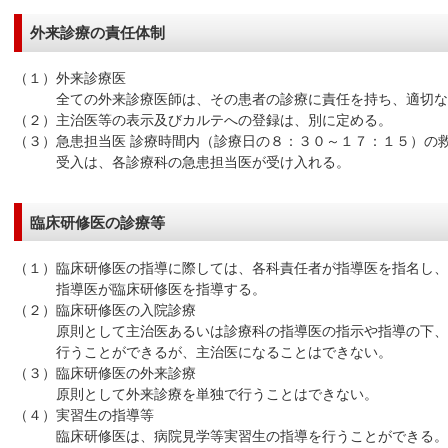
外来診療の責任体制
（１）外来診療医
全ての外来診療医師は、その患者の診療に責任を持ち、適切な外
（２）主治医等の表示及びカルテへの登録は、別に定める。
（３）急患担当医 診療時間内（診療日の８：３０～１７：１５）の
受入は、各診療科の急患担当医が受け入れる。
臨床研修医の診療等
（１）臨床研修医の指導に際しては、各科責任者が指導医を指名し
指導医が臨床研修医を指導する。
（２）臨床研修医の入院診療
原則として主治医あるいは診療科の指導医の指示や指導の下、
行うことができるが、主治医になることはできない。
（３）臨床研修医の外来診療
原則として外来診療を単独で行うことはできない。
（４）実習生の指導等
臨床研修医は、病院見学等実習生の指導を行うことができる。