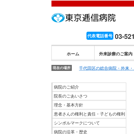
こ
ペ
こ
こ
こ
こ
ー
こ
こ
こ
こ
こ
が
こ
ジ
こ
こ
こ
か
ま
ペ
か
内
ま
か
ま
こ
ら
で
ー
ら
移
で
ら
で
こ
03-52
代表電話番号
文
が
ジ
ヘ
動
ヘ
サ
サ
か
こ
字
文
の
ッ
メ
ッ
イ
イ
ら
こ
の
字
先
ダ
ニ
ダ
ホーム
外来診療のご案内
ト
ト
共
ま
大
の
頭
ー
ュ
ー
内
内
通
で
き
大
で
メ
ー
メ
千代田区の総合病院・外来・
検
現在の場所
検
メ
共
さ
き
す。
ニ
ヘ
ニ
索
索
ニ
通
設
さ
ュ
ッ
ュ
こ
で
で
ュ
病院のご紹介
メ
定
設
ー
ダ
ー
こ
す。
す。
ー
ニ
で
院長のごあいさつ
定
で
ー
で
か
で
ュ
す。
で
す。
メ
す。
ら
す。
理念・基本方針
ー
す。
ニ
サ
患者さんの権利と責任・子どもの権利
で
ュ
イ
シンボルマークについて
す。
ー
ド
病院の沿革・歴史
へ
メ