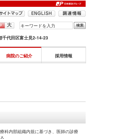
検
索
京都千代田区富士見2-14-23
す
る
語
病院のご紹介
採用情報
句
を
入
力
し
て
く
だ
さ
い。
療科内部組織内規に基づき、医師の診療
る。