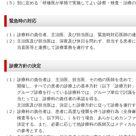
（５）別に定める「研修医が単独で実施してよい診察・検査・治療の
緊急時の対応
（１）診療科の責任者、主治医、及び担当医は、緊急時対応医師の
（２）主治医及び担当医は、深夜及び休日を問わず、担当する患者に
当直医等と連携して診療業務を遂行する。
診療方針の決定
（１）診療科の責任者は、主治医、担当医、その他の医師を含めて、少
開催し、すべての患者の診療上の基本方針（以下「診療方針」
グループ診療を行っている診療科では、グループ単位で討議を行
当たっては、診療科の責任者の承認を得る。
主治医及び担当医は、決定した診療方針に従って診療を遂行す
（２）診療科の責任者は、患者に高度な侵襲を伴う診療行為（全身麻
検査等をいう。以下同じ。）を行う場合、あらかじめカンファレ
決定する。また、必要に応じて他診療科の医師又はメディカルス
の参考とする。