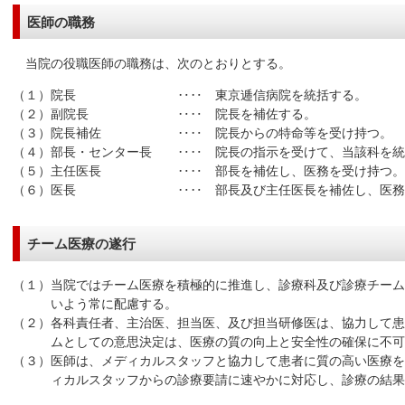
医師の職務
当院の役職医師の職務は、次のとおりとする。
（１）院長 ‥‥ 東京逓信病院を統括する。
（２）副院長 ‥‥ 院長を補佐する。
（３）院長補佐 ‥‥ 院長からの特命等を受け持つ。
（４）部長・センター長 ‥‥ 院長の指示を受けて、当該科を統
（５）主任医長 ‥‥ 部長を補佐し、医務を受け持つ。
（６）医長 ‥‥ 部長及び主任医長を補佐し、医務
チーム医療の遂行
（１）当院ではチーム医療を積極的に推進し、診療科及び診療チーム
いよう常に配慮する。
（２）各科責任者、主治医、担当医、及び担当研修医は、協力して患
ムとしての意思決定は、医療の質の向上と安全性の確保に不可
（３）医師は、メディカルスタッフと協力して患者に質の高い医療を
ィカルスタッフからの診療要請に速やかに対応し、診療の結果を