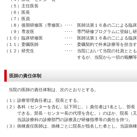
（５）主任医長
（６）医長
（７）医員
（８）後期研修医（専修医）‥‥ 医師法第１６条の二による臨床
（９）専攻医 ‥‥ 専門研修プログラムに登録し研修
（１０）臨床研修医 ‥‥ 医師法第１６条の二による臨床
（１１）委嘱医師 ‥‥ 委嘱契約で外来診療等を担当す
（１２）研究生 ‥‥ 当院において当院の社員とともに
するが、当院から一切の報酬等の給付を
医師の責任体制
当院の医師の責任体制は、次のとおりとする。
（１）診療管理責任者は、院長とする。
（２）各科（センターを含む。以下同じ。）責任者は1名とし、部長
できる。部長・センター長の代理を含む。）のほか、院長（又は
当該診療科の診療部門の診療及び研修指導等の責任を持つ。
（３）病棟責任医師は、病棟ごとに院長が指名した者とし、当該病