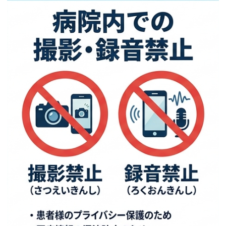
移
動
し
ま
す
共
通
メ
ニ
ュ
ー
へ
移
動
し
ま
す
現