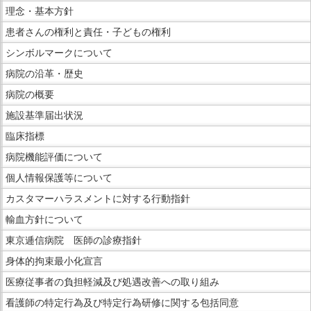
サ
文
ら
理念・基本方針
イ
で
サ
患者さんの権利と責任・子どもの権利
ド
す。
イ
メ
シンボルマークについて
ド
ニ
病院の沿革・歴史
メ
ュ
ニ
病院の概要
ー
ュ
施設基準届出状況
へ
ー
移
臨床指標
で
動
病院機能評価について
す。
し
個人情報保護等について
ま
カスタマーハラスメントに対する行動指針
す
輸血方針について
東京逓信病院 医師の診療指針
身体的拘束最小化宣言
医療従事者の負担軽減及び処遇改善への取り組み
看護師の特定行為及び特定行為研修に関する包括同意