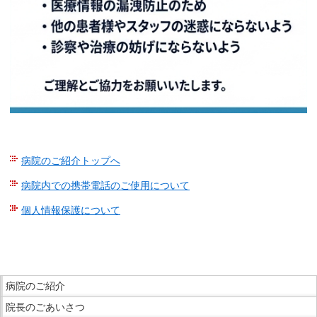
在
の
場
所
へ
移
動
し
ま
病院のご紹介トップへ
す
本
病院内での携帯電話のご使用について
文
個人情報保護について
へ
移
こ
動
こ
し
ま
こ
ま
で
病院のご紹介
こ
す
本
院長のごあいさつ
か