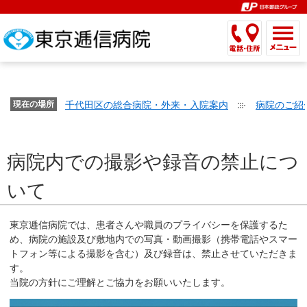
こ
ペ
こ
こ
こ
こ
こ
ー
こ
こ
こ
こ
こ
こ
が
こ
こ
ジ
こ
こ
こ
こ
か
ま
ペ
か
ま
内
か
ま
か
ま
ら
で
ー
ら
で
移
ら
で
ら
で
文
が
ジ
ヘ
ヘ
動
サ
サ
共
共
字
千代田区の総合病院・外来・入院案内
病院のご紹
文
現在の場所
の
ッ
ッ
メ
イ
イ
通
通
の
字
先
ダ
ダ
ニ
ト
ト
メ
メ
大
の
頭
ー
ー
ュ
内
こ
内
ニ
ニ
き
病院内での撮影や録音の禁止につ
大
で
メ
メ
ー
検
こ
検
ュ
ュ
さ
き
す。
ニ
ニ
ヘ
索
か
索
ー
ー
いて
設
さ
ュ
ュ
ッ
で
ら
で
で
で
定
設
ー
ー
ダ
す。
本
す。
す。
す。
で
定
で
で
ー
文
東京逓信病院では、患者さんや職員のプライバシーを保護するた
す。
で
す。
す。
メ
め、病院の施設及び敷地内での写真・動画撮影（携帯電話やスマー
で
トフォン等による撮影を含む）及び録音は、禁止させていただきま
す。
ニ
す。
す。
ュ
当院の方針にご理解とご協力をお願いいたします。
ー
へ