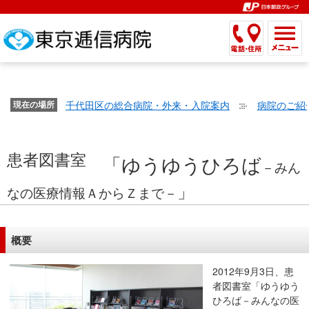
こ
ペ
こ
こ
こ
こ
こ
ー
こ
こ
こ
こ
こ
こ
が
こ
こ
ジ
こ
こ
こ
こ
か
ま
ペ
か
ま
内
か
ま
か
ま
ら
で
ー
ら
で
移
ら
で
ら
で
文
が
ジ
ヘ
ヘ
動
サ
サ
共
共
字
千代田区の総合病院・外来・入院案内
病院のご紹
文
現在の場所
の
ッ
ッ
メ
イ
イ
通
通
の
字
先
ダ
ダ
ニ
ト
ト
メ
メ
大
の
頭
ー
ー
ュ
内
こ
内
ニ
ニ
患者図書室
き
大
で
メ
メ
ー
検
こ
「ゆうゆうひろば
検
ュ
ュ
－みん
さ
き
す。
ニ
ニ
ヘ
索
か
索
ー
ー
」
設
さ
ュ
ュ
ッ
で
ら
なの医療情報ＡからＺまで－
で
で
で
定
設
ー
ー
ダ
す。
本
す。
す。
す。
で
定
で
で
ー
文
す。
で
す。
概要
す。
メ
で
す。
ニ
す。
2012年9月3日、患
ュ
者図書室「ゆうゆう
ー
ひろば－みんなの医
へ