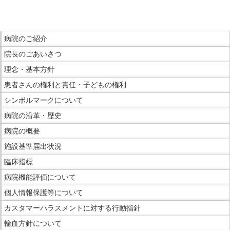
こ
こ
ま
こ
で
病院のご紹介
こ
本
院長のごあいさつ
か
文
ら
理念・基本方針
で
サ
患者さんの権利と責任・子どもの権利
す。
イ
シンボルマークについて
ド
病院の沿革・歴史
メ
ニ
病院の概要
ュ
施設基準届出状況
ー
臨床指標
で
病院機能評価について
す。
個人情報保護等について
カスタマーハラスメントに対する行動指針
輸血方針について