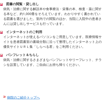
サ
図書の閲覧・貸し出し
イ
病気・治療に関する解説本や食事療法・栄養の本、検査・薬に関す
ド
る本など、約1,000冊をそろえています。わかりやすく書かれてい
メ
る図書を選びました。室内での閲覧のほか、当院に入院中の患者さ
ニ
んには貸し出しサービスも行っています。
ュ
インターネットのご利用
ー
インターネットが使えるパソコンをご用意しています。医療情報サ
へ
イトを患者図書室の書籍分類に沿って整理したインターネット上の
移
優良サイトＵＲＬ集「しらべる君」をご利用ください。
動
パンフレット＆ちらし
し
病気・治療に関するさまざまなパンフレットやリーフレット、チラ
ま
シを設置しています。ご自由にお持ち帰りください。
す
病院のご紹介トップへ