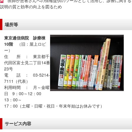
医師が患者さんへの情報提供のツールとして活用し、診療に関する
在
説明の質と効率の向上を図るため
の
場
場所等
所
へ
東京逓信病院 診療棟
移
10階
（旧：屋上ロビ
動
ー）
し
住 所 ： 東京都千
ま
代田区富士見二丁目14番
す
23号
電 話 ： 03-5214-
本
7111（代表）
文
利用時間 ： 月～金曜
へ
日 9：00～12：00
移
13：00～
動
17：00（土曜・日曜・祝日・年末年始はお休みです）
し
ま
サービス内容
す