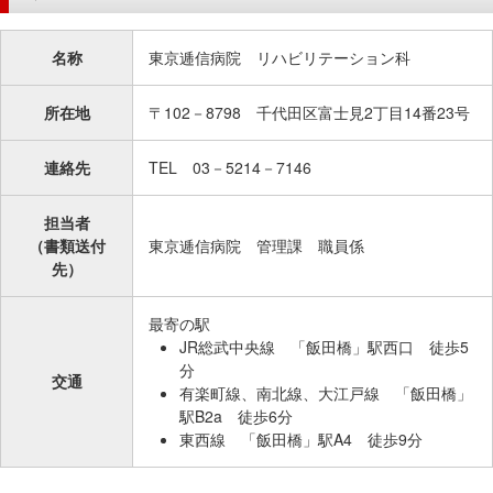
移
動
名称
東京逓信病院 リハビリテーション科
し
ま
所在地
〒102－8798 千代田区富士見2丁目14番23号
す
共
連絡先
TEL 03－5214－7146
通
メ
担当者
ニ
（書類送付
東京逓信病院 管理課 職員係
ュ
先）
ー
へ
最寄の駅
移
JR総武中央線 「飯田橋」駅西口 徒歩5
動
分
交通
有楽町線、南北線、大江戸線 「飯田橋」
し
駅B2a 徒歩6分
ま
東西線 「飯田橋」駅A4 徒歩9分
す
現