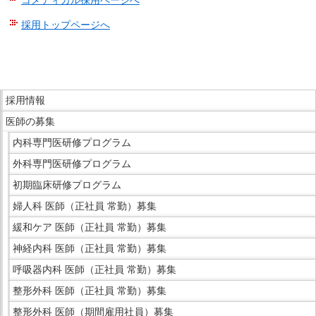
採用トップページへ
こ
こ
ま
こ
で
採用情報
こ
本
医師の募集
か
文
ら
内科専門医研修プログラム
で
サ
外科専門医研修プログラム
す。
イ
初期臨床研修プログラム
ド
婦人科 医師（正社員 常勤）募集
メ
ニ
緩和ケア 医師（正社員 常勤）募集
ュ
神経内科 医師（正社員 常勤）募集
ー
呼吸器内科 医師（正社員 常勤）募集
で
整形外科 医師（正社員 常勤）募集
す。
整形外科 医師（期間雇用社員）募集