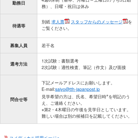
サ
勤務日
務）、日曜・祝日は休み
イ
ド
別紙
求人票
スタッフからのメッセージ
を
メ
待遇等
ご覧ください。
ニ
ュ
ー
募集人員
若干名
へ
移
1次試験：書類選考
選考方法
2次試験：適性検査、筆記（作文）及び面接
動
し
ま
下記メールアドレスにお願いします。
E-mail:
saiyo@tth-japanpost.jp
す
※
見学希望の方は、氏名、希望日時
を明記のう
問合せ等
え、ご連絡ください。
※第2・4木曜日の午後を見学日としています。
難しい場合は別の候補日を記載してください。
コメディカル採用ページへ