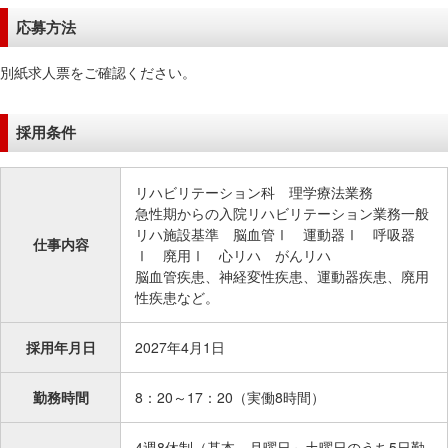
在
応募方法
の
場
別紙求人票をご確認ください。
所
へ
移
採用条件
動
し
リハビリテーション科 理学療法業務
ま
急性期からの入院リハビリテーション業務一般
す
リハ施設基準 脳血管Ⅰ 運動器Ⅰ 呼吸器
仕事内容
本
Ⅰ 廃用Ⅰ 心リハ がんリハ
脳血管疾患、神経変性疾患、運動器疾患、廃用
文
性疾患など。
へ
移
採用年月日
2027年4月1日
動
し
勤務時間
8：20～17：20（実働8時間）
ま
す
4週8休制（基本、月曜日～土曜日のうち5日勤