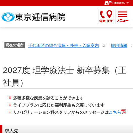
こ
ペ
こ
こ
こ
こ
こ
ー
こ
こ
こ
こ
こ
こ
が
こ
こ
ジ
こ
こ
こ
こ
か
ま
ペ
か
ま
内
か
ま
か
ま
ら
で
ー
ら
で
移
ら
で
ら
で
文
が
ジ
ヘ
ヘ
動
サ
サ
共
共
字
千代田区の総合病院・外来・入院案内
採用情報
文
現在の場所
の
ッ
ッ
メ
イ
イ
通
通
の
字
先
ダ
ダ
ニ
ト
ト
メ
メ
大
の
頭
ー
ー
ュ
内
こ
内
ニ
ニ
き
2027度 理学療法士 新卒募集（正
大
で
メ
メ
ー
検
こ
検
ュ
ュ
さ
き
す。
ニ
ニ
ヘ
索
か
索
ー
ー
社員）
設
さ
ュ
ュ
ッ
で
ら
で
で
で
定
設
ー
ー
ダ
す。
本
す。
す。
す。
で
定
で
で
ー
文
多種多様な疾患を診ることができます
す。
で
す。
す。
メ
で
ライフプランに応じた福利厚生も充実しています
す。
ニ
す。
リハビリテーション科スタッフからのメッセージは
こちら
ュ
ー
求人先
へ