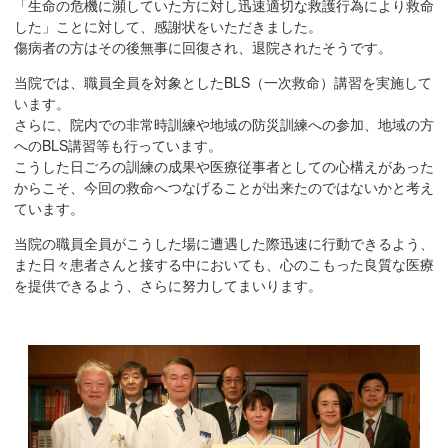
「生命の危機に瀕していた方に対し迅速適切な救護行為により救命
移
した」ことに対して、感謝状をいただきました。
動
傷病者の方はその後無事に回復され、退院されたそうです。
し
当院では、職員全員を対象としたBLS（一次救命）講習を実施して
ま
います。
す
さらに、院内での非常時訓練や地域の防災訓練への参加、地域の方
共
へのBLS講習等も行っています。
こうした日ごろの訓練の成果や医療従事者としての心構えがあった
通
からこそ、今回の救命へつなげることが出来たのではないかと考え
メ
ています。
ニ
ュ
当院の職員全員がこうした場に遭遇した際迅速に行動できるよう、
ー
また日々患者さんと接する中においても、心のこもった良質な医療
を提供できるよう、さらに努力してまいります。
へ
移
動
し
ま
す
現