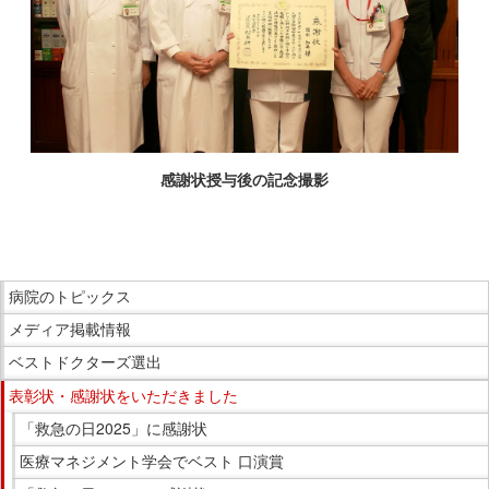
在
の
場
所
へ
移
動
感謝状授与後の記念撮影
し
こ
ま
こ
す
ま
本
こ
で
病院のトピックス
文
こ
本
メディア掲載情報
へ
か
文
移
ら
ベストドクターズ選出
で
動
サ
表彰状・感謝状をいただきました
す。
し
イ
「救急の日2025」に感謝状
ま
ド
医療マネジメント学会でベスト 口演賞
す
メ