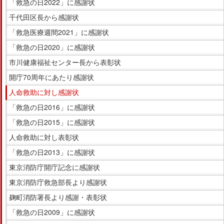
ニ
サ
「救急の日2022」に感謝状
ュ
イ
千代田区長から感謝状
ー
ド
「救急医療週間2021」に感謝状
で
メ
「救急の日2020」に感謝状
す。
ニ
ュ
市川健康福祉センター長から表彰状
ー
開庁70周年にあたり感謝状
へ
人命救助に対し感謝状
移
「救急の日2016」に感謝状
動
し
「救急の日2015」に感謝状
ま
人命救助に対し表彰状
す
「救急の日2013」に感謝状
東京消防庁開庁記念に感謝状
東京消防庁救急部長より感謝状
麹町消防署長より感謝・表彰状
「救急の日2009」に感謝状