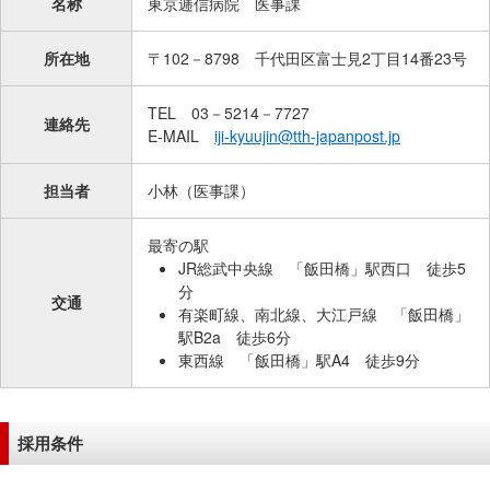
名称
東京逓信病院 医事課
移
動
所在地
〒102－8798 千代田区富士見2丁目14番23号
し
ま
TEL 03－5214－7727
連絡先
す
E-MAIL
iji-kyuujin@tth-japanpost.jp
共
通
担当者
小林（医事課）
メ
ニ
最寄の駅
ュ
JR総武中央線 「飯田橋」駅西口 徒歩5
ー
分
交通
へ
有楽町線、南北線、大江戸線 「飯田橋」
駅B2a 徒歩6分
移
東西線 「飯田橋」駅A4 徒歩9分
動
し
ま
採用条件
す
現