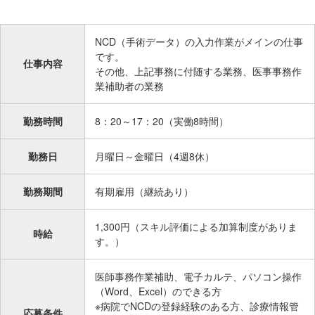
在
の
NCD（手術データ）の入力作業がメインの仕事
場
です。
所
仕事内容
その他、上記事務に付随する業務、医事事務作
へ
業補助者の業務
移
動
勤務時間
8：20～17：20（実働8時間）
し
ま
勤務日
月曜日～金曜日（4週8休）
す
本
勤務期間
有期雇用（継続あり）
文
へ
1,300円（スキル評価による加算制度がありま
移
時給
す。）
動
し
医師事務作業補助、電子カルテ、パソコン操作
ま
（Word、Excel）のできる方
す
※病院でNCDの登録経験のある方、診療情報管
応募条件