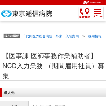
こ
ペ
こ
こ
こ
こ
こ
ー
こ
こ
こ
こ
こ
こ
が
こ
こ
ジ
こ
こ
こ
こ
か
ま
ペ
か
ま
内
か
ま
か
ま
ら
で
ー
ら
で
移
ら
で
ら
で
文
が
ジ
ヘ
ヘ
動
サ
サ
共
共
字
千代田区の総合病院・外来・入院案内
採用情報
文
現在の場所
の
ッ
ッ
メ
イ
イ
通
通
の
字
先
ダ
ダ
ニ
ト
ト
メ
メ
大
の
頭
ー
ー
ュ
内
こ
内
ニ
ニ
き
【医事課 医師事務作業補助者】
大
で
メ
メ
ー
検
こ
検
ュ
ュ
さ
き
す。
ニ
ニ
ヘ
索
か
索
ー
ー
NCD入力業務 （期間雇用社員）募
設
さ
ュ
ュ
ッ
で
ら
で
で
で
定
設
ー
ー
ダ
す。
本
す。
す。
す。
集
で
定
で
で
ー
文
す。
で
す。
す。
メ
で
す。
ニ
す。
求人先
ュ
ー
へ