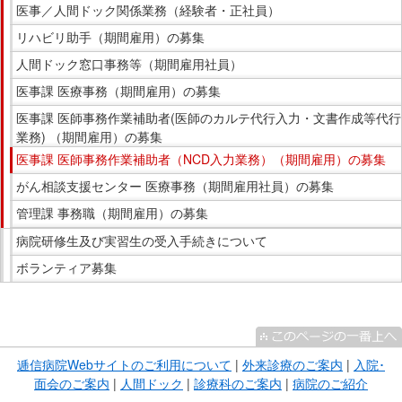
医事／人間ドック関係業務（経験者・正社員）
リハビリ助手（期間雇用）の募集
人間ドック窓口事務等（期間雇用社員）
医事課 医療事務（期間雇用）の募集
医事課 医師事務作業補助者(医師のカルテ代行入力・文書作成等代行
業務) （期間雇用）の募集
医事課 医師事務作業補助者（NCD入力業務）（期間雇用）の募集
がん相談支援センター 医療事務（期間雇用社員）の募集
管理課 事務職（期間雇用）の募集
病院研修生及び実習生の受入手続きについて
ボランティア募集
こ
こ
ま
逓信病院Webサイトのご利用について
|
外来診療のご案内
|
入院･
で
面会のご案内
|
人間ドック
|
診療科のご案内
|
病院のご紹介
サ