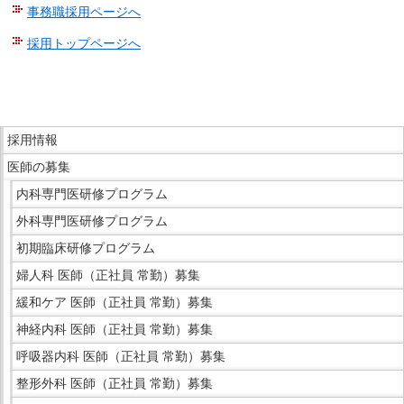
事務職採用ページへ
採用トップページへ
こ
こ
ま
こ
で
採用情報
こ
本
医師の募集
か
文
ら
内科専門医研修プログラム
で
サ
外科専門医研修プログラム
す。
イ
初期臨床研修プログラム
ド
婦人科 医師（正社員 常勤）募集
メ
ニ
緩和ケア 医師（正社員 常勤）募集
ュ
神経内科 医師（正社員 常勤）募集
ー
呼吸器内科 医師（正社員 常勤）募集
で
整形外科 医師（正社員 常勤）募集
す。