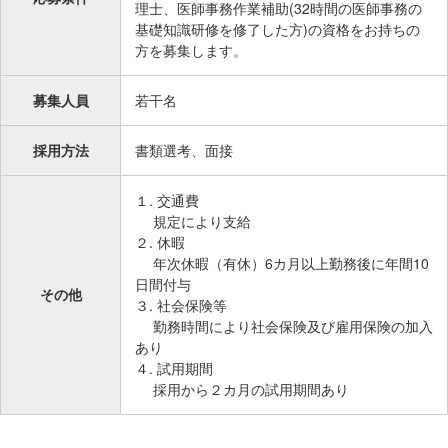
サ
理士、医師事務作業補助(32時間の医師事務の
イ
基礎知識研修を修了した方)の資格をお持ちの
方を募集します。
ド
メ
ニ
募集人員
若干名
ュ
ー
採用方法
書類選考、面接
へ
移
１. 交通費
動
規定により支給
２. 休暇
し
年次休暇（有休）6カ月以上勤務後に年間10
ま
日間付与
す
その他
３. 社会保険等
勤務時間により社会保険及び雇用保険の加入
あり
４. 試用期間
採用から２カ月の試用期間あり