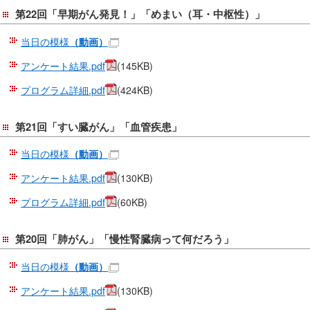
サ
第22回「早期がん発見！」「めまい（耳・中枢性）」
イ
ド
当日の模様
（動画）
メ
アンケート結果.pdf
(145KB)
ニ
ュ
プログラム詳細.pdf
(424KB)
ー
へ
第21回「すい臓がん」「血管疾患」
移
動
当日の模様
（動画）
し
アンケート結果.pdf
(130KB)
ま
す
プログラム詳細.pdf
(60KB)
第20回「肺がん」「慢性腎臓病って何だろう」
当日の模様
（動画）
アンケート結果.pdf
(130KB)