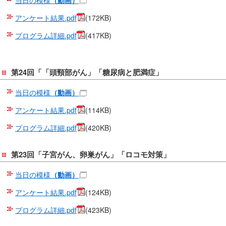
在
アンケート結果.pdf
(172KB)
の
場
プログラム詳細.pdf
(417KB)
所
へ
移
第24回「「頭頸部がん」「糖尿病と肥満症」
動
し
当日の模様
（動画）
ま
アンケート結果.pdf
(114KB)
す
プログラム詳細.pdf
(420KB)
本
文
へ
第23回「子宮がん、卵巣がん」「ロコモ対策」
移
当日の模様
（動画）
動
し
アンケート結果.pdf
(124KB)
ま
プログラム詳細.pdf
(423KB)
す