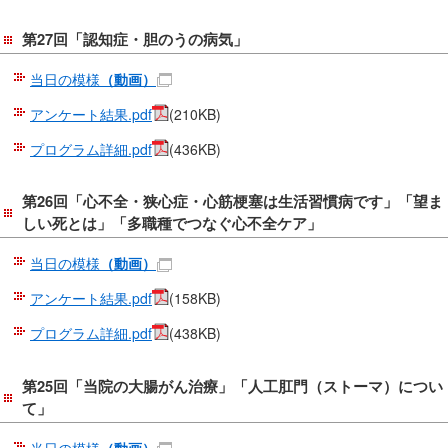
移
第27回「認知症・胆のうの病気」
動
し
当日の模様
（動画）
ま
アンケート結果.pdf
(210KB)
す
共
プログラム詳細.pdf
(436KB)
通
メ
第26回「心不全・狭心症・心筋梗塞は生活習慣病です」「望ま
ニ
しい死とは」「多職種でつなぐ心不全ケア」
ュ
ー
当日の模様
（動画）
へ
アンケート結果.pdf
(158KB)
移
プログラム詳細.pdf
(438KB)
動
し
ま
第25回「当院の大腸がん治療」「人工肛門（ストーマ）につい
て」
す
現
当日の模様
（動画）