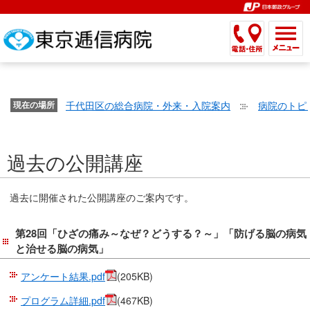
こ
ペ
こ
こ
こ
こ
こ
ー
こ
こ
こ
こ
こ
こ
が
こ
こ
ジ
こ
こ
こ
こ
か
ま
ペ
か
ま
内
か
ま
か
ま
ら
で
ー
ら
で
移
ら
で
ら
で
文
が
ジ
ヘ
ヘ
動
サ
サ
共
共
字
千代田区の総合病院・外来・入院案内
病院のトピ
文
現在の場所
の
ッ
ッ
メ
イ
イ
通
通
の
字
先
ダ
ダ
ニ
ト
ト
メ
メ
大
の
頭
ー
ー
ュ
内
こ
内
ニ
ニ
き
過去の公開講座
大
で
メ
メ
ー
検
こ
検
ュ
ュ
さ
き
す。
ニ
ニ
ヘ
索
か
索
ー
ー
設
さ
ュ
ュ
ッ
で
ら
で
で
で
過去に開催された公開講座のご案内です。
定
設
ー
ー
ダ
す。
本
す。
す。
す。
で
定
で
で
ー
文
第28回「ひざの痛み～なぜ？どうする？～」「防げる脳の病気
す。
で
す。
す。
メ
で
と治せる脳の病気」
す。
ニ
す。
ュ
アンケート結果.pdf
(205KB)
ー
プログラム詳細.pdf
(467KB)
へ