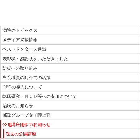
こ
こ
ま
こ
で
病院のトピックス
こ
本
メディア掲載情報
か
文
ら
ベストドクターズ選出
で
サ
表彰状・感謝状をいただきました
す。
イ
防災への取り組み
ド
当院職員の院外での活躍
メ
ニ
DPCの導入について
ュ
臨床研究・ＮＣＤ等への参加について
ー
治験のお知らせ
で
郵政グループ女子陸上部
す。
公開講座開催のお知らせ
過去の公開講座