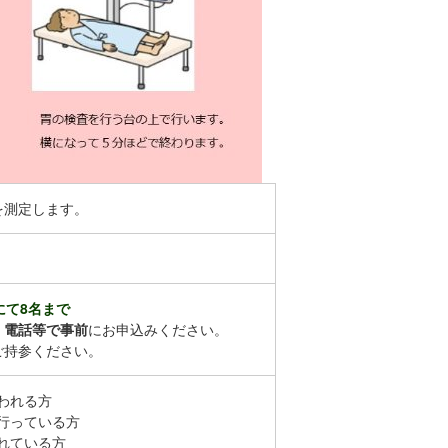
を測定します。
にて8名まで
、
電話等で事前
にお申込みください。
ご持参ください。
われる方
行っている方
れている方