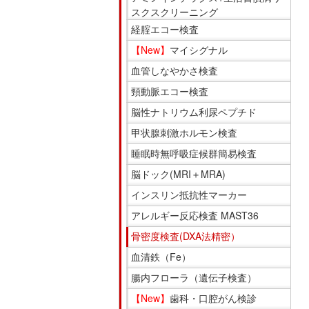
在
スクスクリーニング
の
経腟エコー検査
場
【New】
マイシグナル
所
血管しなやかさ検査
へ
移
頸動脈エコー検査
動
脳性ナトリウム利尿ペプチド
し
甲状腺刺激ホルモン検査
ま
睡眠時無呼吸症候群簡易検査
す
脳ドック(MRI＋MRA)
本
文
インスリン抵抗性マーカー
へ
アレルギー反応検査 MAST36
移
骨密度検査(DXA法精密）
動
血清鉄（Fe）
し
ま
腸内フローラ（遺伝子検査）
す
【New】
歯科・口腔がん検診