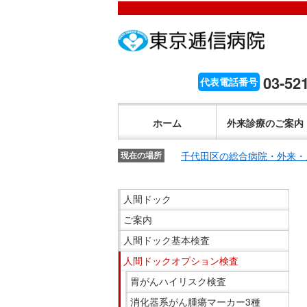
こ
ペ
こ
こ
こ
こ
ー
こ
こ
こ
こ
こ
が
こ
ジ
こ
こ
こ
か
ま
ペ
か
内
ま
か
ま
こ
ら
で
ー
ら
移
で
ら
で
こ
03-52
代表電話番号
文
が
ジ
ヘ
動
ヘ
サ
サ
か
こ
字
文
の
ッ
メ
ッ
イ
イ
ら
こ
の
字
先
ダ
ニ
ダ
ホーム
外来診療のご案内
ト
ト
共
ま
大
の
頭
ー
ュ
ー
内
内
通
で
き
大
で
メ
ー
メ
千代田区の総合病院・外来・
検
現在の場所
検
メ
共
さ
き
す。
ニ
ヘ
ニ
索
索
ニ
通
設
さ
ュ
ッ
ュ
こ
で
で
ュ
人間ドック
メ
定
設
ー
ダ
ー
こ
す。
す。
ー
ニ
で
ご案内
定
で
ー
で
か
で
ュ
す。
で
す。
メ
す。
ら
す。
人間ドック基本検査
ー
す。
ニ
サ
人間ドックオプション検査
で
ュ
イ
胃がんハイリスク検査
す。
ー
ド
消化器系がん腫瘍マーカー3種
へ
メ