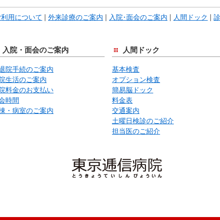
ご利用について
|
外来診療のご案内
|
入院･面会のご案内
|
人間ドック
|
入院・面会のご案内
人間ドック
退院手続のご案内
基本検査
院生活のご案内
オプション検査
院料金のお支払い
簡易脳ドック
会時間
料金表
棟・病室のご案内
交通案内
土曜日検診のご紹介
担当医のご紹介