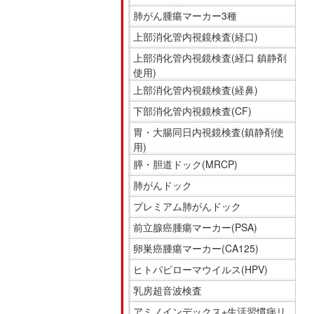
移
ニ
肺がん腫瘍マーカー3種
動
ュ
上部消化管内視鏡検査(経口)
し
ー
上部消化管内視鏡検査(経口 鎮静剤
ま
で
使用)
す
す。
上部消化管内視鏡検査(経鼻)
共
下部消化管内視鏡検査(CF)
通
胃・大腸同日内視鏡検査(鎮静剤使
メ
用)
ニ
膵・胆道ドック(MRCP)
ュ
ー
肺がんドック
へ
プレミアム肺がんドック
移
前立腺癌腫瘍マーカー(PSA)
動
卵巣癌腫瘍マーカー(CA125)
し
ま
ヒトパピローマウイルス(HPV)
す
乳房超音波検査
現
アミノインデックス+生活習慣病リ