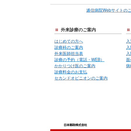
ま
逓信病院Webサイトの
で
サ
イ
外来診療のご案内
ド
はじめての方へ
入
メ
診療科のご案内
入
ニ
外来医師担当表
入
ュ
診療の予約（電話・WEB）
面
ー
かかりつけ医のご案内
病
で
診療料金のお支払
す。
セカンドオピニオンのご案内