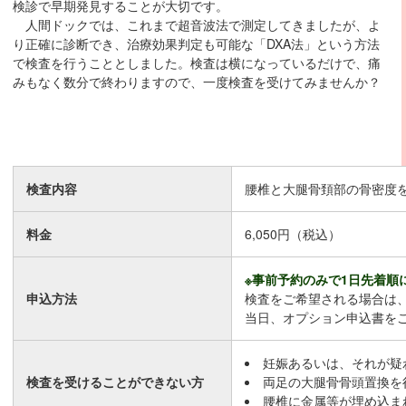
検診で早期発見することが大切です。
人間ドックでは、これまで超音波法で測定してきましたが、よ
り正確に診断でき、治療効果判定も可能な「DXA法」という方法
で検査を行うこととしました。検査は横になっているだけで、痛
みもなく数分で終わりますので、一度検査を受けてみませんか？
検査内容
腰椎と大腿骨頚部の骨密度
料金
6,050円（税込）
※事前予約のみで1日先着順
申込方法
検査をご希望される場合は
当日、オプション申込書を
妊娠あるいは、それが疑
検査を受けることができない方
両足の大腿骨骨頭置換を
腰椎に金属等が埋め込ま