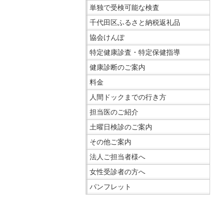
サ
単独で受検可能な検査
イ
千代田区ふるさと納税返礼品
ド
協会けんぽ
メ
ニ
特定健康診査・特定保健指導
ュ
健康診断のご案内
ー
料金
へ
人間ドックまでの行き方
移
動
担当医のご紹介
し
土曜日検診のご案内
ま
その他ご案内
す
法人ご担当者様へ
女性受診者の方へ
パンフレット
こ
こ