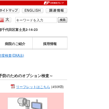
検
索
京都千代田区富士見2-14-23
す
る
語
病院のご紹介
採用情報
句
を
度検査(DXA法)
入
力
し
予防のためのオプション検査～
て
く
リーフレットはこちら
(450KB)
だ
さ
い。