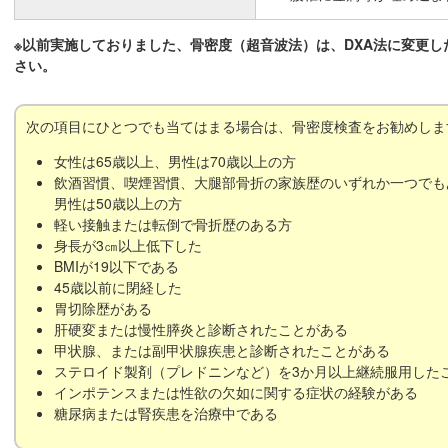
※以前実施しておりました、骨密度（超音波法）は、DXA法に変更
さい。
次の項目にひとつでも当てはまる場合は、骨密度検査をお勧めしま
女性は65歳以上、男性は70歳以上の方
飲酒習慣、喫煙習慣、大腿部骨折の家族歴のいずれか一つでも
男性は50歳以上の方
軽い接触または転倒で骨折歴のある方
身長が3㎝以上低下した
BMIが19以下である
45歳以前に閉経した
胃切除歴がある
肝硬変または慢性膵炎と診断されたことがある
甲状腺、または副甲状腺疾患と診断されたことがある
ステロイド製剤（プレドニンなど）を3か月以上継続服用した
インポテンスまたは性欲の欠如に関する症状の経験がある
糖尿病または腎疾患を治療中である