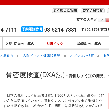
14-7111
03-5214-7381
予約電話番号
〒102-8798 東
入院･面会のご案内
人間ドック
診療科のご案内
入院案内
人間ドック・健康診断等
オプション検査
骨密
こ
骨密度検査(DXA法)
こ
～骨粗しょう症の発見、
か
ら
本
日本の骨粗しょう症患者は推定1,300万人といわれ、高齢化に伴
文
いさらに増加しています。背骨や足のつけ根などの骨が骨折しや
で
すい状態であるにもかかわらず、初期には症状はありませんので
す。