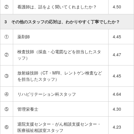
サ
②
看護師は、話をよく聞いてくれましたか？
4.50
イ
ド
3 その他のスタッフの応対は、わかりやすく丁寧でしたか？
メ
ニ
①
薬剤師
4.45
ュ
ー
へ
検査技師（採血・心電図などを担当したスタ
②
4.47
ッフ）
移
動
し
放射線技師（CT・MRI、レントゲン検査など
③
4.45
を担当したスタッフ）
ま
す
④
リハビリテーション科スタッフ
4.64
⑤
管理栄養士
4.30
退院支援センター・がん相談支援センター・
⑥
4.23
医療福祉相談室スタッフ