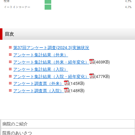
目次
第37回アンケート調査(2024.3)実施状況
アンケート集計結果（外来）
アンケート集計結果（外来・経年変化）
(469KB)
アンケート集計結果（入院）
アンケート集計結果（入院・経年変化）
(477KB)
アンケート調査票（外来）
(145KB)
アンケート調査票（入院）
(148KB)
こ
こ
ま
こ
で
病院のご紹介
こ
本
院長のあいさつ
か