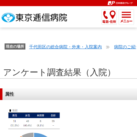
こ
ペ
こ
こ
こ
こ
こ
ー
こ
こ
こ
こ
こ
こ
が
こ
こ
ジ
こ
こ
こ
こ
か
ま
ペ
か
ま
内
か
ま
か
ま
ら
で
ー
ら
で
移
ら
で
ら
で
文
が
ジ
ヘ
ヘ
動
サ
サ
共
共
字
千代田区の総合病院・外来・入院案内
病院のご紹
文
現在の場所
の
ッ
ッ
メ
イ
イ
通
通
の
字
先
ダ
ダ
ニ
ト
ト
メ
メ
大
の
頭
ー
ー
ュ
内
こ
内
ニ
ニ
き
アンケート調査結果（入院）
大
で
メ
メ
ー
検
こ
検
ュ
ュ
さ
き
す。
ニ
ニ
ヘ
索
か
索
ー
ー
設
さ
ュ
ュ
ッ
で
ら
で
で
で
定
設
ー
ー
ダ
す。
本
す。
す。
す。
属性
で
定
で
で
ー
文
す。
で
す。
す。
メ
で
す。
ニ
す。
ュ
ー
へ