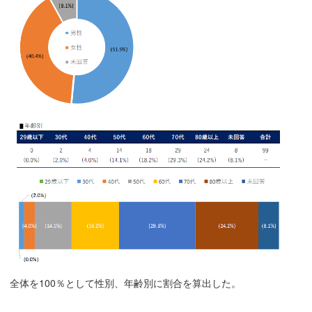
移
動
し
ま
す
共
通
メ
ニ
ュ
ー
へ
移
動
し
ま
全体を100％として性別、年齢別に割合を算出した。
す
現