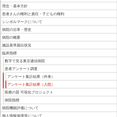
文
ら
理念・基本方針
で
サ
患者さんの権利と責任・子どもの権利
す。
イ
シンボルマークについて
ド
病院の沿革・歴史
メ
ニ
病院の概要
ュ
施設基準届出状況
ー
臨床指標
で
数字で見る東京逓信病院
す。
患者アンケート調査
アンケート集計結果（外来）
アンケート集計結果（入院）
医療の質 可視化プロジェクト
病院指標
病院機能評価について
個人情報保護等について