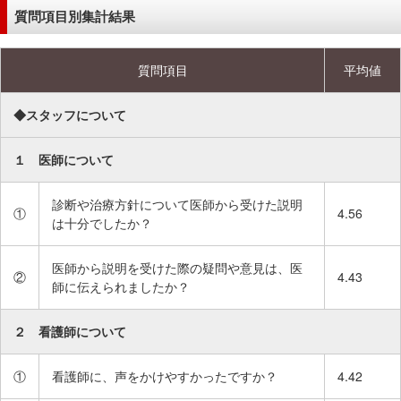
在
質問項目別集計結果
の
場
質問項目
平均値
所
へ
◆スタッフについて
移
動
１ 医師について
し
ま
す
診断や治療方針について医師から受けた説明
①
4.56
は十分でしたか？
本
文
医師から説明を受けた際の疑問や意見は、医
へ
②
4.43
師に伝えられましたか？
移
動
２ 看護師について
し
ま
①
看護師に、声をかけやすかったですか？
4.42
す