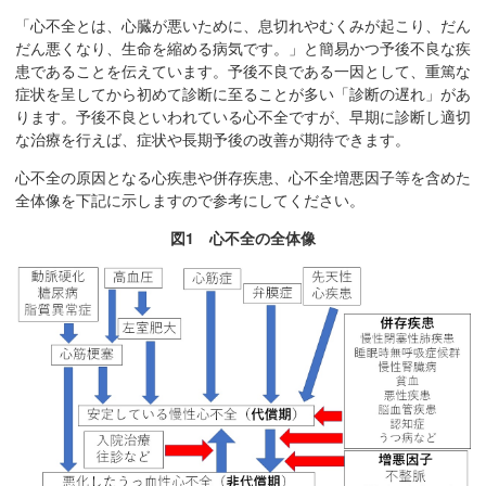
移
「心不全とは、心臓が悪いために、息切れやむくみが起こり、だん
動
だん悪くなり、生命を縮める病気です。」と簡易かつ予後不良な疾
患であることを伝えています。予後不良である一因として、重篤な
し
症状を呈してから初めて診断に至ることが多い「診断の遅れ」があ
ま
ります。予後不良といわれている心不全ですが、早期に診断し適切
す
な治療を行えば、症状や長期予後の改善が期待できます。
共
心不全の原因となる心疾患や併存疾患、心不全増悪因子等を含めた
通
全体像を下記に示しますので参考にしてください。
メ
ニ
図1 心不全の全体像
ュ
ー
へ
移
動
し
ま
す
現