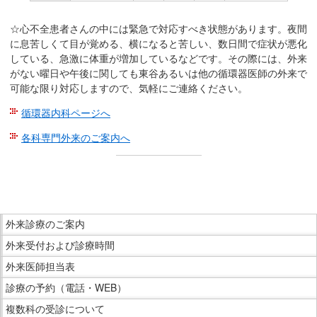
☆心不全患者さんの中には緊急で対応すべき状態があります。夜間
に息苦しくて目が覚める、横になると苦しい、数日間で症状が悪化
している、急激に体重が増加しているなどです。その際には、外来
がない曜日や午後に関しても東谷あるいは他の循環器医師の外来で
可能な限り対応しますので、気軽にご連絡ください。
循環器内科ページへ
各科専門外来のご案内へ
こ
こ
ま
こ
で
外来診療のご案内
こ
本
外来受付および診療時間
か
文
ら
外来医師担当表
で
サ
診療の予約（電話・WEB）
す。
イ
複数科の受診について
ド