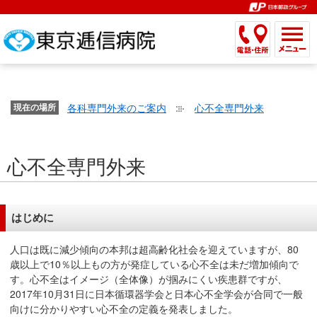
こ
ペ
こ
こ
こ
こ
こ
ー
こ
こ
こ
こ
こ
こ
が
こ
こ
ジ
こ
こ
こ
こ
か
ま
ペ
か
ま
内
か
ま
か
ま
ら
で
ー
ら
で
移
ら
で
ら
で
文
が
ジ
ヘ
ヘ
動
サ
サ
共
共
字
各科専門外来のご案内
心不全専門外来
文
現在の場所
の
ッ
ッ
メ
イ
イ
通
通
の
字
先
ダ
ダ
ニ
ト
ト
メ
メ
大
の
頭
ー
ー
ュ
内
こ
内
ニ
ニ
き
心不全専門外来
大
で
メ
メ
ー
検
こ
検
ュ
ュ
さ
き
す。
ニ
ニ
ヘ
索
か
索
ー
ー
設
さ
ュ
ュ
ッ
で
ら
で
で
で
定
設
ー
ー
ダ
す。
本
す。
す。
す。
はじめに
で
定
で
で
ー
文
す。
で
す。
す。
メ
で
人口は既に減少傾向の本邦は超高齢化社会を迎えていますが、80
す。
ニ
す。
歳以上で10％以上もの方が発症している心不全は未だ増加傾向で
す。心不全はイメージ（全体像）が掴みにくい疾患群ですが、
ュ
2017年10月31日に日本循環器学会と日本心不全学会が合同で一般
ー
向けに分かりやすい心不全の定義を発表しました。
へ