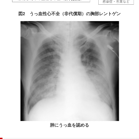
在
の
図2 うっ血性心不全（非代償期）の胸部レントゲン
場
所
へ
移
動
し
ま
す
本
文
へ
移
動
し
ま
肺にうっ血を認める
す