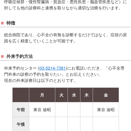
呼吸症候群・慢性腎臓病・貧血症・悪性疾患・脳血管疾患など）に
対しても他の診療科と連携を取りながら適切な治療を行います。
特徴
総合病院であり、心不全の有無を診断するだけではなく、症状の原
因を広く精査していくことが可能です。
外来予約方法
外来予約センター (
03-5214-7381
)にお電話いただき、「心不全専
門外来の診察の予約を取りたい」とお伝えください。
現在の外来診療日は以下のとおりです。
月
火
水
木
金
午前
東谷 迪昭
東谷 迪昭
午後