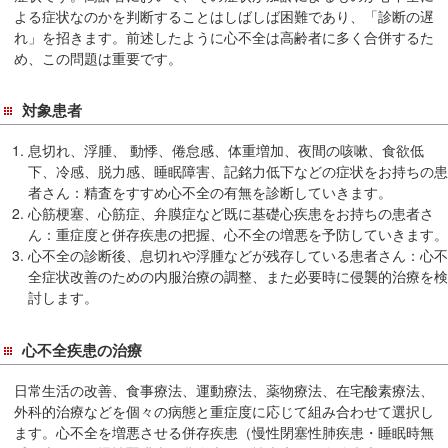
よる症状なのかを判断することはしばしば困難であり、「診断の遅
れ」を招きます。前述したように心不全は高齢者に多く合併するた
め、この問題は重要です。
対象患者
息切れ、浮腫、 動悸、倦怠感、体重増加、夜間の咳嗽、食欲低
下、冷感、脱力感、睡眠障害、記銘力低下などの症状をお持ちの患
者さん：精査をすすめ心不全の有無を診断していきます。
心筋梗塞、心筋症、弁膜症など既に基礎心疾患をお持ちの患者さ
ん：重症度と併存疾患の把握、心不全の増悪を予防していきます。
心不全の診断後、息切れや浮腫などが残存している患者さん：心不
全症状改善のための内服治療の調整、また必要時に侵襲的治療を検
討します。
心不全疾患の治療
日常生活の改善、食事療法、運動療法、薬物療法、在宅酸素療法、
外科的治療などを個々の病態と重症度に応じて組み合わせて選択し
ます。心不全を増悪させる併存疾患（慢性閉塞性肺疾患・睡眠時無