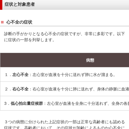
サ
症状と対象患者
イ
ド
心不全の症状
メ
ニ
診断の手がかりとなる心不全の症状ですが、非常に多彩です。以下
ュ
に症状の一部を列挙します。
ー
へ
移
病態
動
し
１．
左心不全
：左心室が血液を十分に送れず肺に水が溜まる。
ま
す
２．
右心不全
：右心室が血液を十分に肺に送れず、身体の静脈に血
3．
低心拍出量症候群
：左心室が血液を全身に十分送れず、全身の各
３つの病態に分けられた上記症状の一部は正常な高齢者にも認める
症状です。高齢者において、その症状が加齢によるものか心不全に