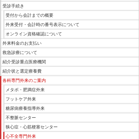
受診手続き
メ
ニ
受付から会計までの概要
ュ
外来受付・会計時の番号表示について
ー
オンライン資格確認について
で
外来料金のお支払い
す。
救急診療について
紹介受診重点医療機関
紹介状と選定療養費
各科専門外来のご案内
メタボ・肥満症外来
フットケア外来
糖尿病療養指導外来
不整脈センター
狭心症・心筋梗塞センター
心不全専門外来