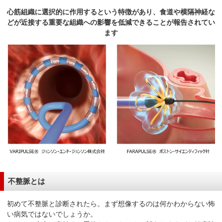
サ
心筋組織に選択的に作用するという特徴があり、食道や横隔神経な
イ
どが近接する重要な組織への影響を低減できることが報告されてい
ド
ます
メ
ニ
ュ
ー
へ
移
動
し
ま
す
不整脈とは
初めて不整脈と診断されたら。まず想像するのは何かわからない怖
い病気ではないでしょうか。