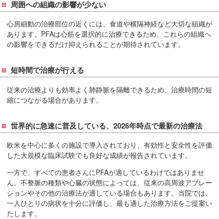
周囲への組織の影響が少ない
在
の
心房細動の治療部位の近くには、食道や横隔神経など大切な組織が
場
あります。PFAは心筋を選択的に治療できるため、これらの組織へ
所
の影響をできるだけ抑えられることが期待されています。
へ
移
短時間で治療が行える
動
し
従来の治療よりも効率よく肺静脈を隔離できるため、治療時間の短
ま
縮につながる場合があります。
す
本
世界的に急速に普及している、2026年時点で最新の治療法
文
欧米を中心に多くの施設で導入されており、有効性と安全性を評価
へ
した大規模な臨床試験でも良好な成績が報告されています。
移
動
一方で、すべての患者さんにPFAが適しているわけではありませ
ん。不整脈の種類や心臓の状態によっては、従来の高周波アブレー
し
ションやその他の治療法が適している場合もあります。当院では、
ま
一人ひとりの病状を十分に評価し、最も適した治療方法をご提案い
す
たします。