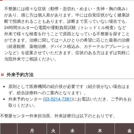
不整脈には様々な症状（動悸・息切れ・めまい・失神・胸の痛み）
があり、感じ方は個人差があります。中には自覚症状がなく健康診
断で指摘されることもあります。診断まで至っていない場合でも、
24時間ホルター心電図や運動負荷試験（トレッドミル検査）など
外来で様々な検査を行うことで原因となっている不整脈を探すこと
ができます。治療に関しては一人ひとりの希望に応じた最善の治療
（経過観察、薬物治療、デバイス植込み、カテーテルアブレーショ
ンなど）を提案させていただきます。症状のある方はまずは気軽に
当院外来でご相談ください。
外来予約方法
原則として医療機関の紹介状が必要です（紹介状がない場合はま
ず、総合診療科へのご案内となります）。
外来予約センター (
03-5214-7381
)にお電話いただき、ご予約をお
取りください。
不整脈センター外来担当医、外来診療日は以下のとおりです。
月
火
水
木
金