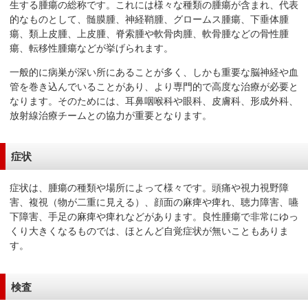
サ
生する腫瘍の総称です。これには様々な種類の腫瘍が含まれ、代表
的なものとして、髄膜腫、神経鞘腫、グロームス腫瘍、下垂体腫
イ
瘍、類上皮腫、上皮腫、脊索腫や軟骨肉腫、軟骨腫などの骨性腫
ド
瘍、転移性腫瘍などが挙げられます。
メ
ニ
一般的に病巣が深い所にあることが多く、しかも重要な脳神経や血
ュ
管を巻き込んでいることがあり、より専門的で高度な治療が必要と
なります。そのためには、耳鼻咽喉科や眼科、皮膚科、形成外科、
ー
放射線治療チームとの協力が重要となります。
へ
移
動
症状
し
ま
症状は、腫瘍の種類や場所によって様々です。頭痛や視力視野障
す
害、複視（物が二重に見える）、顔面の麻痺や痺れ、聴力障害、嚥
下障害、手足の麻痺や痺れなどがあります。良性腫瘍で非常にゆっ
くり大きくなるものでは、ほとんど自覚症状が無いこともありま
す。
検査