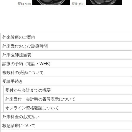
こ
こ
ま
こ
で
外来診療のご案内
こ
本
外来受付および診療時間
か
文
ら
外来医師担当表
で
サ
診療の予約（電話・WEB）
す。
イ
複数科の受診について
ド
受診手続き
メ
ニ
受付から会計までの概要
ュ
外来受付・会計時の番号表示について
ー
オンライン資格確認について
で
外来料金のお支払い
す。
救急診療について