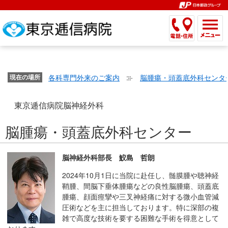
こ
ペ
こ
こ
こ
こ
こ
ー
こ
こ
こ
こ
こ
こ
が
こ
こ
ジ
こ
こ
こ
こ
か
ま
ペ
か
ま
内
か
ま
か
ま
ら
で
ー
ら
で
移
ら
で
ら
で
文
が
ジ
ヘ
ヘ
動
サ
サ
共
共
字
各科専門外来のご案内
脳腫瘍・頭蓋底外科センタ
文
現在の場所
の
ッ
ッ
メ
イ
イ
通
通
の
字
先
ダ
ダ
ニ
ト
ト
メ
メ
大
の
頭
ー
ー
ュ
内
こ
内
東京逓信病院脳神経外科
ニ
ニ
き
大
で
メ
メ
ー
検
こ
検
ュ
ュ
さ
脳腫瘍・頭蓋底外科センター
き
す。
ニ
ニ
ヘ
索
か
索
ー
ー
設
さ
ュ
ュ
ッ
で
ら
で
で
で
定
設
ー
ー
ダ
す。
本
す。
す。
す。
脳神経外科部長 鮫島 哲朗
で
定
で
で
ー
文
2024年10月1日に当院に赴任し、髄膜腫や聴神経
す。
で
す。
す。
メ
で
鞘腫、間脳下垂体腫瘍などの良性脳腫瘍、頭蓋底
す。
ニ
す。
腫瘍、顔面痙攣や三叉神経痛に対する微小血管減
ュ
圧術などを主に担当しております。特に深部の複
ー
雑で高度な技術を要する困難な手術を得意として
へ