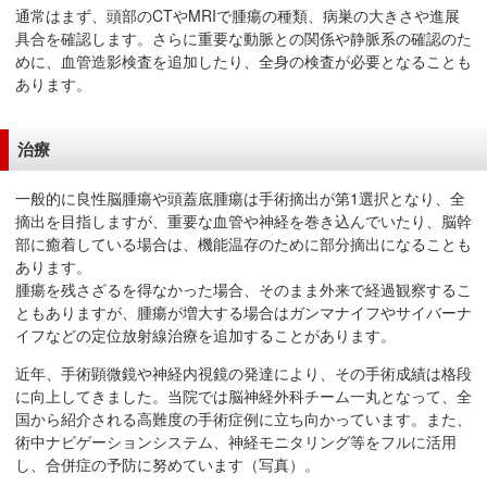
通常はまず、頭部のCTやMRIで腫瘍の種類、病巣の大きさや進展
具合を確認します。さらに重要な動脈との関係や静脈系の確認のた
めに、血管造影検査を追加したり、全身の検査が必要となることも
あります。
治療
一般的に良性脳腫瘍や頭蓋底腫瘍は手術摘出が第1選択となり、全
摘出を目指しますが、重要な血管や神経を巻き込んでいたり、脳幹
部に癒着している場合は、機能温存のために部分摘出になることも
あります。
腫瘍を残さざるを得なかった場合、そのまま外来で経過観察するこ
ともありますが、腫瘍が増大する場合はガンマナイフやサイバーナ
イフなどの定位放射線治療を追加することがあります。
近年、手術顕微鏡や神経内視鏡の発達により、その手術成績は格段
に向上してきました。当院では脳神経外科チーム一丸となって、全
国から紹介される高難度の手術症例に立ち向かっています。また、
術中ナビゲーションシステム、神経モニタリング等をフルに活用
し、合併症の予防に努めています（写真）。