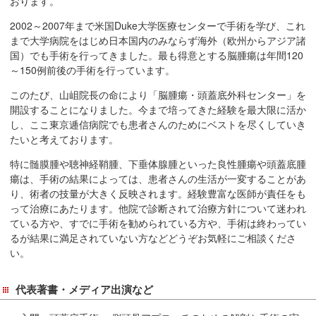
おります。
移
2002～2007年まで米国Duke大学医療センターで手術を学び、これ
動
まで大学病院をはじめ日本国内のみならず海外（欧州からアジア諸
し
国）でも手術を行ってきました。最も得意とする脳腫瘍は年間120
ま
～150例前後の手術を行っています。
す
このたび、山岨院長の命により「脳腫瘍・頭蓋底外科センター」を
共
開設することになりました。今まで培ってきた経験を最大限に活か
通
し、ここ東京逓信病院でも患者さんのためにベストを尽くしていき
メ
たいと考えております。
ニ
特に髄膜腫や聴神経鞘腫、下垂体腺腫といった良性腫瘍や頭蓋底腫
ュ
瘍は、手術の結果によっては、患者さんの生活が一変することがあ
ー
り、術者の技量が大きく反映されます。経験豊富な医師が責任をも
へ
って治療にあたります。他院で診断されて治療方針について迷われ
移
ている方や、すでに手術を勧められている方や、手術は終わってい
動
るが結果に満足されていない方などどうぞお気軽にご相談くださ
い。
し
ま
す
代表著書・メディア出演など
現