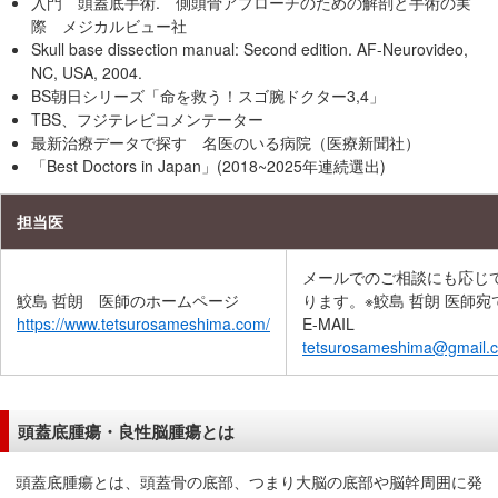
入門 頭蓋底手術. 側頭骨アプローチのための解剖と手術の実
在
際 メジカルビュー社
の
Skull base dissection manual: Second edition. AF-Neurovideo,
場
NC, USA, 2004.
所
BS朝日シリーズ「命を救う！スゴ腕ドクター3,4」
へ
TBS、フジテレビコメンテーター
最新治療データで探す 名医のいる病院（医療新聞社）
移
「Best Doctors in Japan」(2018~2025年連続選出)
動
し
担当医
ま
す
メールでのご相談にも応じ
本
鮫島 哲朗 医師のホームページ
ります。※鮫島 哲朗 医師宛
文
https://www.tetsurosameshima.com/
E-MAIL
へ
tetsurosameshima@gmail.
移
動
し
頭蓋底腫瘍・良性脳腫瘍とは
ま
す
頭蓋底腫瘍とは、頭蓋骨の底部、つまり大脳の底部や脳幹周囲に発