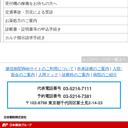
受付機の稼働をお待ちの方へ
交通事故・労災による受診
お薬処方のご案内
診断書・証明書等の申込手続き
カルテ開示請求手続き
こ
こ
ま
逓信病院Webサイトのご利用について
|
外来診療のご案内
|
入院･
で
面会のご案内
|
人間ドック
|
診療科のご案内
|
病院のご紹介
サ
イ
代表電話番号
03-5214-7111
ド
予約電話番号
03-5214-7381
メ
〒102-8798 東京都千代田区富士見2-14-23
ニ
ュ
ー
で