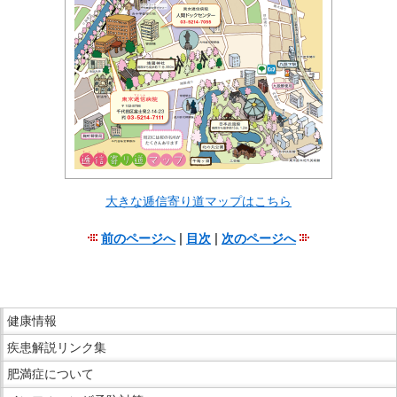
移
動
し
ま
す
共
通
メ
ニ
大きな逓信寄り道マップはこちら
ュ
ー
前のページへ
|
目次
|
次のページへ
へ
こ
移
こ
動
ま
こ
し
で
健康情報
こ
ま
本
疾患解説リンク集
か
す
文
ら
肥満症について
で
現
サ