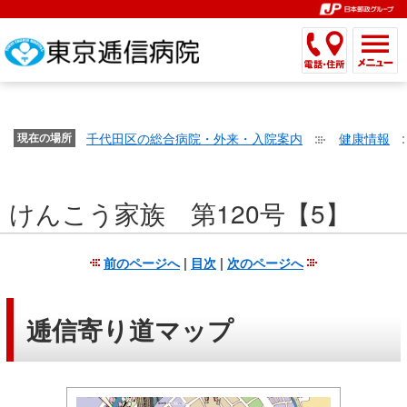
こ
ペ
こ
こ
こ
こ
こ
ー
こ
こ
こ
こ
こ
こ
が
こ
こ
ジ
こ
こ
こ
こ
か
ま
ペ
か
ま
内
か
ま
か
ま
ら
で
ー
ら
で
移
ら
で
ら
で
文
が
ジ
ヘ
ヘ
動
サ
サ
共
共
字
千代田区の総合病院・外来・入院案内
健康情報
文
現在の場所
の
ッ
ッ
メ
イ
イ
通
通
の
字
先
ダ
ダ
ニ
ト
ト
メ
メ
大
の
頭
ー
ー
ュ
内
こ
内
ニ
ニ
き
けんこう家族 第120号【5】
大
で
メ
メ
ー
検
こ
検
ュ
ュ
さ
き
す。
ニ
ニ
ヘ
索
か
索
ー
ー
設
さ
ュ
ュ
ッ
で
ら
で
で
で
前のページへ
|
目次
|
次のページへ
定
設
ー
ー
ダ
す。
本
す。
す。
す。
で
定
で
で
ー
文
す。
で
す。
す。
メ
で
逓信寄り道マップ
す。
ニ
す。
ュ
ー
へ