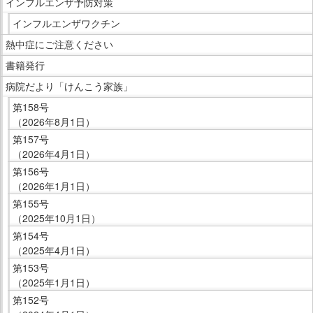
インフルエンザ予防対策
す。
在
イ
インフルエンザワクチン
の
ド
場
熱中症にご注意ください
メ
所
ニ
書籍発行
へ
ュ
病院だより「けんこう家族」
移
ー
第158号
動
で
（2026年8月1日）
し
す。
第157号
ま
（2026年4月1日）
す
第156号
本
（2026年1月1日）
文
第155号
へ
（2025年10月1日）
移
第154号
動
（2025年4月1日）
し
第153号
ま
（2025年1月1日）
す
第152号