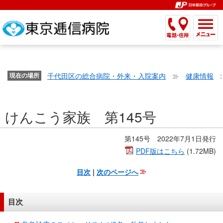
こ
ペ
こ
こ
こ
こ
こ
ー
こ
こ
こ
こ
こ
こ
が
こ
こ
ジ
こ
こ
こ
こ
か
ま
ペ
か
ま
内
か
ま
か
ま
ら
で
ー
ら
で
移
ら
で
ら
で
文
が
ジ
ヘ
ヘ
動
サ
サ
共
共
字
千代田区の総合病院・外来・入院案内
健康情報
文
現在の場所
の
ッ
ッ
メ
イ
イ
通
通
の
字
先
ダ
ダ
ニ
ト
ト
メ
メ
大
の
頭
ー
ー
ュ
内
こ
内
ニ
ニ
き
けんこう家族 第145号
大
で
メ
メ
ー
検
こ
検
ュ
ュ
さ
き
す。
ニ
ニ
ヘ
索
か
索
ー
ー
設
さ
ュ
ュ
ッ
で
ら
で
第145号 2022年7月1日発行
で
で
定
設
ー
ー
ダ
す。
本
す。
す。
PDF版はこちら
(1.72MB)
す。
で
定
で
で
ー
文
す。
目次
|
次のページへ
で
す。
す。
メ
で
す。
ニ
す。
ュ
目次
ー
へ