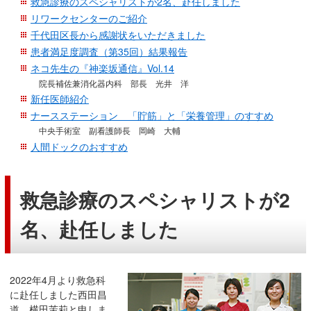
救急診療のスペシャリストが2名、赴任しました
移
リワークセンターのご紹介
動
千代田区長から感謝状をいただきました
し
患者満足度調査（第35回）結果報告
ま
ネコ先生の『神楽坂通信』Vol.14
す
院長補佐兼消化器内科 部長 光井 洋
新任医師紹介
共
ナースステーション 「貯筋」と「栄養管理」のすすめ
通
中央手術室 副看護師長 岡崎 大輔
メ
人間ドックのおすすめ
ニ
ュ
ー
救急診療のスペシャリストが2
へ
移
名、赴任しました
動
し
ま
2022年4月より救急科
す
に赴任しました西田昌
現
道、横田茉莉と申しま