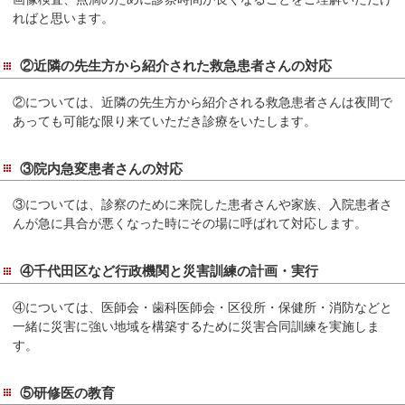
サ
ればと思います。
イ
ド
②近隣の先生方から紹介された救急患者さんの対応
メ
ニ
②については、近隣の先生方から紹介される救急患者さんは夜間で
ュ
あっても可能な限り来ていただき診療をいたします。
ー
へ
③院内急変患者さんの対応
移
動
③については、診察のために来院した患者さんや家族、入院患者さ
し
んが急に具合が悪くなった時にその場に呼ばれて対応します。
ま
す
④千代田区など行政機関と災害訓練の計画・実行
④については、医師会・歯科医師会・区役所・保健所・消防などと
一緒に災害に強い地域を構築するために災害合同訓練を実施しま
す。
⑤研修医の教育