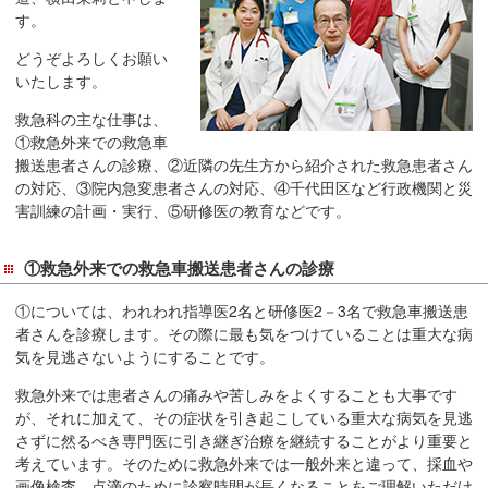
在
す。
の
どうぞよろしくお願い
場
いたします。
所
へ
救急科の主な仕事は、
①救急外来での救急車
移
搬送患者さんの診療、②近隣の先生方から紹介された救急患者さん
動
の対応、③院内急変患者さんの対応、④千代田区など行政機関と災
し
害訓練の計画・実行、⑤研修医の教育などです。
ま
す
①救急外来での救急車搬送患者さんの診療
本
文
①については、われわれ指導医2名と研修医2－3名で救急車搬送患
へ
者さんを診療します。その際に最も気をつけていることは重大な病
移
気を見逃さないようにすることです。
動
救急外来では患者さんの痛みや苦しみをよくすることも大事です
し
が、それに加えて、その症状を引き起こしている重大な病気を見逃
ま
さずに然るべき専門医に引き継ぎ治療を継続することがより重要と
す
考えています。そのために救急外来では一般外来と違って、採血や
画像検査、点滴のために診察時間が長くなることをご理解いただけ