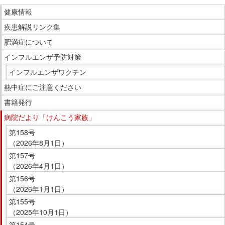
ま
こ
で
健康情報
こ
本
疾患解説リンク集
か
文
ら
肥満症について
で
サ
インフルエンザ予防対策
す。
イ
インフルエンザワクチン
ド
熱中症にご注意ください
メ
ニ
書籍発行
ュ
病院だより「けんこう家族」
ー
第158号
で
（2026年8月1日）
す。
第157号
（2026年4月1日）
第156号
（2026年1月1日）
第155号
（2025年10月1日）
第154号