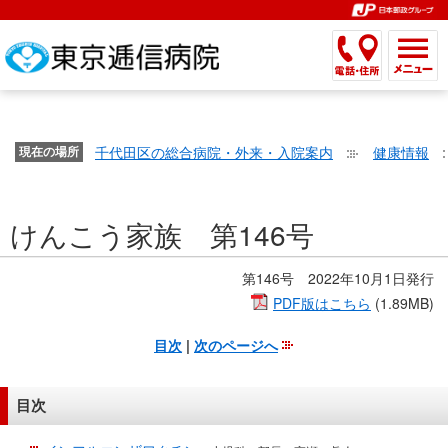
こ
ペ
こ
こ
こ
こ
こ
ー
こ
こ
こ
こ
こ
こ
が
こ
こ
ジ
こ
こ
こ
こ
か
ま
ペ
か
ま
内
か
ま
か
ま
ら
で
ー
ら
で
移
ら
で
ら
で
文
が
ジ
ヘ
ヘ
動
サ
サ
共
共
字
千代田区の総合病院・外来・入院案内
健康情報
文
現在の場所
の
ッ
ッ
メ
イ
イ
通
通
の
字
先
ダ
ダ
ニ
ト
ト
メ
メ
大
の
頭
ー
ー
ュ
内
こ
内
ニ
ニ
き
けんこう家族 第146号
大
で
メ
メ
ー
検
こ
検
ュ
ュ
さ
き
す。
ニ
ニ
ヘ
索
か
索
ー
ー
設
さ
ュ
ュ
ッ
で
ら
で
第146号 2022年10月1日発行
で
で
定
設
ー
ー
ダ
す。
本
す。
す。
PDF版はこちら
(1.89MB)
す。
で
定
で
で
ー
文
す。
目次
|
次のページへ
で
す。
す。
メ
で
す。
ニ
す。
ュ
目次
ー
へ