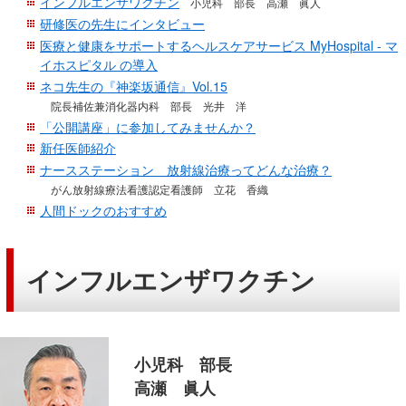
インフルエンザワクチン
小児科 部長 高瀬 眞人
移
研修医の先生にインタビュー
動
医療と健康をサポートするヘルスケアサービス MyHospital - マ
し
イホスピタル の導入
ま
ネコ先生の『神楽坂通信』Vol.15
す
院長補佐兼消化器内科 部長 光井 洋
「公開講座」に参加してみませんか？
共
新任医師紹介
通
ナースステーション 放射線治療ってどんな治療？
メ
がん放射線療法看護認定看護師 立花 香織
ニ
人間ドックのおすすめ
ュ
ー
へ
インフルエンザワクチン
移
動
し
ま
小児科 部長
す
高瀬 眞人
現