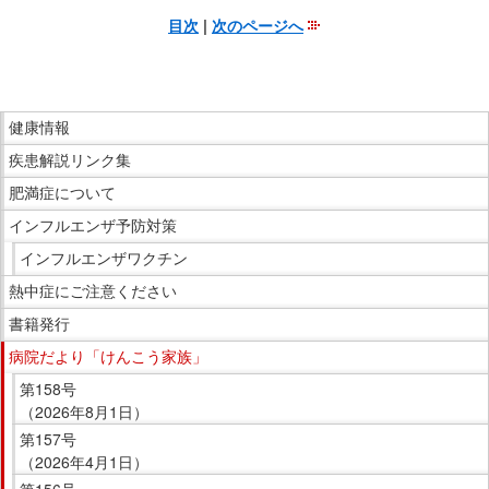
目次
|
次のページへ
こ
こ
ま
こ
で
健康情報
こ
本
疾患解説リンク集
か
文
ら
肥満症について
で
サ
インフルエンザ予防対策
す。
イ
インフルエンザワクチン
ド
熱中症にご注意ください
メ
ニ
書籍発行
ュ
病院だより「けんこう家族」
ー
第158号
で
（2026年8月1日）
す。
第157号
（2026年4月1日）
第156号