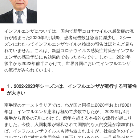
在
の
場
所
インフルエンザについては、国内で新型コロナウイルス感染症の流
へ
行が始まった2020年2月以降、患者報告数は急速に減少し、2シー
移
ズンにわたってインフルエンザウイルス検出の報告はほとんど見ら
動
れていません。これは、新型コロナウイルス感染症対策がインフル
し
エンザの感染予防にも効果的であったからです。しかし、2021年
ま
後半から2022年前半にかけて、世界各国においてインフルエンザ
の流行がみられています。
す
本
1．2022-2023年シーズンは、インフルエンザが流行する可能性
文
が大きい
へ
移
南半球のオーストラリアでは、わが国と同様に2020年および2021
動
年は、インフルエンザ患者は極めて少数でしたが、 2022年は4月
し
後半から真冬の7月にかけて、例年を超える本格的な流行が起こり
ま
ました。今後、入国制限が緩和されて国際的な人的交流が増加すれ
す
ば、インフルエンザウイルスも持ち込まれますが、社会全体のイン
フルエンザに対する集団免疫は低下しているため、一旦感染がおこ