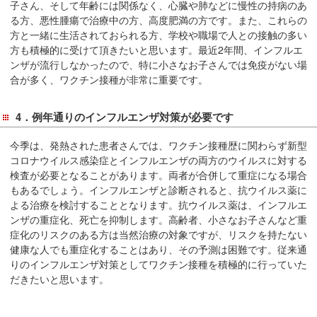
子さん、そして年齢には関係なく、心臓や肺などに慢性の持病のあ
る方、悪性腫瘍で治療中の方、高度肥満の方です。また、これらの
方と一緒に生活されておられる方、学校や職場で人との接触の多い
方も積極的に受けて頂きたいと思います。最近2年間、インフルエ
ンザが流行しなかったので、特に小さなお子さんでは免疫がない場
合が多く、ワクチン接種が非常に重要です。
4．例年通りのインフルエンザ対策が必要です
今季は、発熱された患者さんでは、ワクチン接種歴に関わらず新型
コロナウイルス感染症とインフルエンザの両方のウイルスに対する
検査が必要となることがあります。両者が合併して重症になる場合
もあるでしょう。インフルエンザと診断されると、抗ウイルス薬に
よる治療を検討することとなります。抗ウイルス薬は、インフルエ
ンザの重症化、死亡を抑制します。高齢者、小さなお子さんなど重
症化のリスクのある方は当然治療の対象ですが、リスクを持たない
健康な人でも重症化することはあり、その予測は困難です。従来通
りのインフルエンザ対策としてワクチン接種を積極的に行っていた
だきたいと思います。