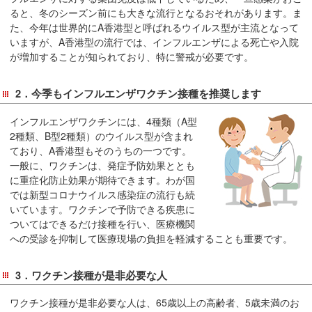
サ
ると、冬のシーズン前にも大きな流行となるおそれがあります。ま
イ
た、今年は世界的にA香港型と呼ばれるウイルス型が主流となって
ド
いますが、A香港型の流行では、インフルエンザによる死亡や入院
メ
が増加することが知られており、特に警戒が必要です。
ニ
ュ
2．今季もインフルエンザワクチン接種を推奨します
ー
へ
インフルエンザワクチンには、4種類（A型
2種類、B型2種類）のウイルス型が含まれ
移
ており、A香港型もそのうちの一つです。
動
一般に、ワクチンは、発症予防効果ととも
し
に重症化防止効果が期待できます。わが国
ま
では新型コロナウイルス感染症の流行も続
す
いています。ワクチンで予防できる疾患に
ついてはできるだけ接種を行い、医療機関
への受診を抑制して医療現場の負担を軽減することも重要です。
3．ワクチン接種が是非必要な人
ワクチン接種が是非必要な人は、65歳以上の高齢者、5歳未満のお