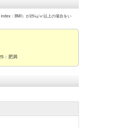
ndex：BMI）が25㎏/㎡以上の場合をい
25：肥満