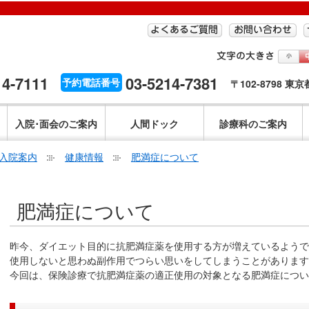
14-7111
03-5214-7381
予約電話番号
〒102-8798 東
入院･面会のご案内
人間ドック
診療科のご案内
入院案内
健康情報
肥満症について
こ
肥満症について
こ
か
ら
昨今、ダイエット目的に抗肥満症薬を使用する方が増えているようで
本
使用しないと思わぬ副作用でつらい思いをしてしまうことがあります
文
今回は、保険診療で抗肥満症薬の適正使用の対象となる肥満症につい
で
す。