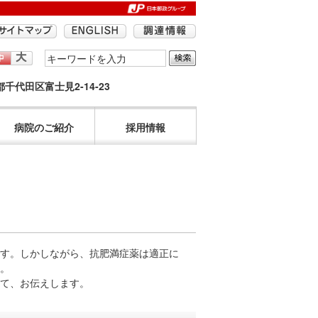
検
索
京都千代田区富士見2-14-23
す
る
語
病院のご紹介
採用情報
句
を
入
力
し
て
く
す。しかしながら、抗肥満症薬は適正に
だ
。
さ
て、お伝えします。
い。