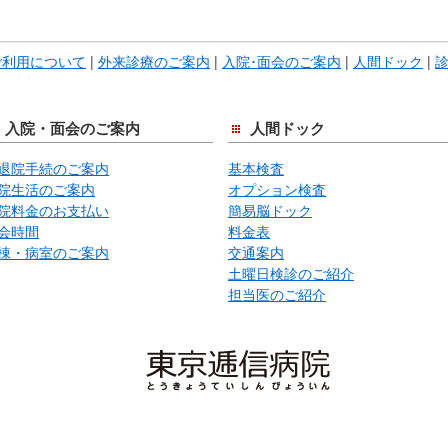
こ
こ
ま
ご利用について
|
外来診療のご案内
|
入院･面会のご案内
|
人間ドック
|
で
本
文
入院・面会のご案内
人間ドック
で
退院手続のご案内
基本検査
す。
院生活のご案内
オプション検査
院料金のお支払い
簡易脳ドック
会時間
料金表
棟・病室のご案内
交通案内
土曜日検診のご紹介
担当医のご紹介