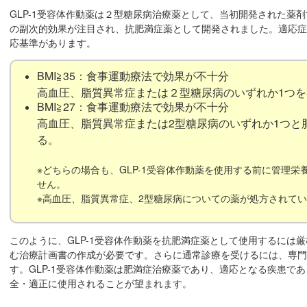
GLP-1受容体作動薬は２型糖尿病治療薬として、当初開発された薬
の副次的効果が注目され、抗肥満症薬として開発されました。適応症
応基準があります。
BMI≧35：食事運動療法で効果が不十分
高血圧、脂質異常症または２型糖尿病のいずれか1つを
BMI≧27：食事運動療法で効果が不十分
高血圧、脂質異常症または2型糖尿病のいずれか1つと
る。
※どちらの場合も、GLP-1受容体作動薬を使用する前に管理
せん。
※高血圧、脂質異常症、2型糖尿病についての薬が処方されて
このように、GLP-1受容体作動薬を抗肥満症薬として使用するには
む治療計画書の作成が必要です。さらに通常診療を受けるには、専門
す。GLP-1受容体作動薬は肥満症治療薬であり、適応となる疾患で
全・適正に使用されることが望まれます。