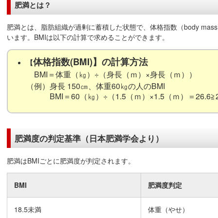
肥満とは？
肥満とは、脂肪組織が過剰に蓄積した状態で、体格指数（body mass i
います。BMIは以下の計算で求めることができます。
体格指数(BMI)】の計算方法
【
BMI＝体重（㎏）÷（身長（ｍ）×身長（ｍ））
（例）身長 150㎝、体重60㎏の人のBMI
BMI＝60（㎏）÷（1.5（ｍ）×1.5（ｍ）＝26.6≧
肥満度の判定基準（日本肥満学会より）
肥満はBMIごとに肥満度が判定されます。
BMI
肥満度判定
18.5未満
体重（やせ）