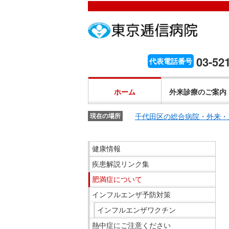
こ
ペ
こ
こ
こ
こ
ー
こ
こ
こ
こ
こ
が
こ
ジ
こ
こ
こ
か
ま
ペ
か
内
ま
か
ま
こ
ら
で
ー
ら
移
で
ら
で
こ
03-52
代表電話番号
文
が
ジ
ヘ
動
ヘ
サ
サ
か
こ
字
文
の
ッ
メ
ッ
イ
イ
ら
こ
の
字
先
ダ
ニ
ダ
ホーム
外来診療のご案内
ト
ト
共
ま
大
の
頭
ー
ュ
ー
内
内
通
で
き
大
で
メ
ー
メ
千代田区の総合病院・外来・
検
現在の場所
検
メ
共
さ
き
す。
ニ
ヘ
ニ
索
索
ニ
通
設
さ
ュ
ッ
ュ
こ
で
で
ュ
健康情報
メ
定
設
ー
ダ
ー
こ
す。
す。
ー
ニ
で
疾患解説リンク集
定
で
ー
で
か
で
ュ
す。
で
す。
メ
す。
ら
す。
肥満症について
ー
す。
ニ
サ
インフルエンザ予防対策
で
ュ
イ
インフルエンザワクチン
す。
ー
ド
熱中症にご注意ください
へ
メ