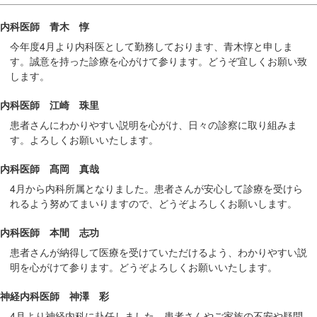
移
内科医師 青木 惇
動
今年度4月より内科医として勤務しております、青木惇と申しま
し
す。誠意を持った診療を心がけて参ります。どうぞ宜しくお願い致
ま
します。
す
共
内科医師 江崎 珠里
通
患者さんにわかりやすい説明を心がけ、日々の診察に取り組みま
メ
す。よろしくお願いいたします。
ニ
内科医師 髙岡 真哉
ュ
ー
4月から内科所属となりました。患者さんが安心して診療を受けら
れるよう努めてまいりますので、どうぞよろしくお願いします。
へ
移
内科医師 本間 志功
動
患者さんが納得して医療を受けていただけるよう、わかりやすい説
し
明を心がけて参ります。どうぞよろしくお願いいたします。
ま
す
神経内科医師 神澤 彩
現
4月より神経内科に赴任しました。患者さんやご家族の不安や疑問