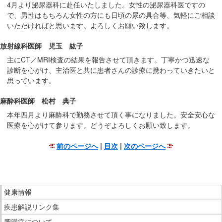
4月より泌尿器科に赴任いたしました。女性の泌尿器科医ですの
で、男性はもちろん女性の方にも日頃の尿の具合等、気軽にご相談
いただければと思います。よろしくお願い致します。
放射線科医師 児玉 紘子
主にCT／MRI検査の結果を報告させて頂きます。丁寧かつ迅速な
診断を心がけ、主治医と共に患者さんの診療に携わっていきたいと
思っています。
麻酔科医師 松村 典子
本年四月より麻酔科で勤務させて頂く事になりました。安全安心な
医療を心がけて参ります。どうぞよろしくお願い致します。
前のページへ
|
目次
|
次のページへ
こ
こ
ま
こ
で
健康情報
こ
本
疾患解説リンク集
か
文
ら
肥満症について