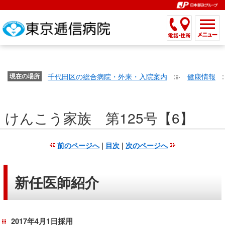
こ
ペ
こ
こ
こ
こ
こ
ー
こ
こ
こ
こ
こ
こ
が
こ
こ
ジ
こ
こ
こ
こ
か
ま
ペ
か
ま
内
か
ま
か
ま
ら
で
ー
ら
で
移
ら
で
ら
で
文
が
ジ
ヘ
ヘ
動
サ
サ
共
共
字
千代田区の総合病院・外来・入院案内
健康情報
文
現在の場所
の
ッ
ッ
メ
イ
イ
通
通
の
字
先
ダ
ダ
ニ
ト
ト
メ
メ
大
の
頭
ー
ー
ュ
内
こ
内
ニ
ニ
き
けんこう家族 第125号【6】
大
で
メ
メ
ー
検
こ
検
ュ
ュ
さ
き
す。
ニ
ニ
ヘ
索
か
索
ー
ー
設
さ
ュ
ュ
ッ
で
ら
で
で
で
前のページへ
|
目次
|
次のページへ
定
設
ー
ー
ダ
す。
本
す。
す。
す。
で
定
で
で
ー
文
す。
で
す。
す。
メ
で
新任医師紹介
す。
ニ
す。
ュ
ー
2017年4月1日採用
へ