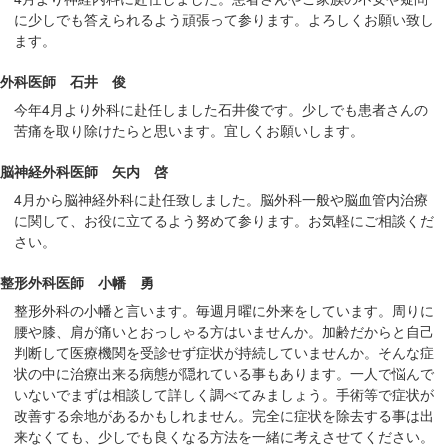
在
に少しでも答えられるよう頑張って参ります。よろしくお願い致し
の
ます。
場
外科医師 石井 俊
所
へ
今年4月より外科に赴任しました石井俊です。少しでも患者さんの
苦痛を取り除けたらと思います。宜しくお願いします。
移
動
脳神経外科医師 矢内 啓
し
4月から脳神経外科に赴任致しました。脳外科一般や脳血管内治療
ま
に関して、お役に立てるよう努めて参ります。お気軽にご相談くだ
す
さい。
本
文
整形外科医師 小幡 勇
へ
整形外科の小幡と言います。毎週月曜に外来をしています。周りに
移
腰や膝、肩が痛いとおっしゃる方はいませんか。加齢だからと自己
動
判断して医療機関を受診せず症状が持続していませんか。そんな症
状の中に治療出来る病態が隠れている事もあります。一人で悩んで
し
いないでまずは相談して詳しく調べてみましょう。手術等で症状が
ま
改善する余地があるかもしれません。完全に症状を除去する事は出
す
来なくても、少しでも良くなる方法を一緒に考えさせてください。