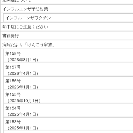
で
サ
インフルエンザ予防対策
す。
イ
インフルエンザワクチン
ド
熱中症にご注意ください
メ
ニ
書籍発行
ュ
病院だより「けんこう家族」
ー
第158号
で
（2026年8月1日）
す。
第157号
（2026年4月1日）
第156号
（2026年1月1日）
第155号
（2025年10月1日）
第154号
（2025年4月1日）
第153号
（2025年1月1日）