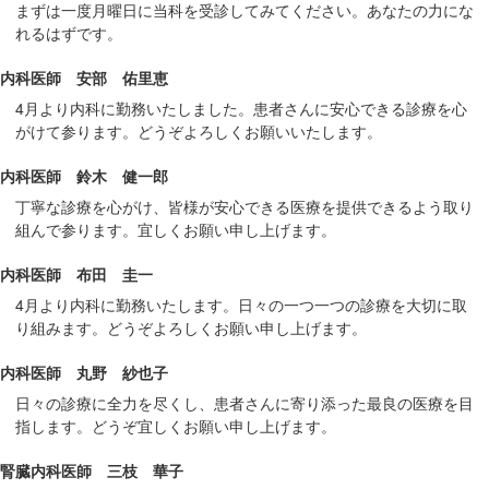
サ
まずは一度月曜日に当科を受診してみてください。あなたの力にな
イ
れるはずです。
ド
内科医師 安部 佑里恵
メ
4月より内科に勤務いたしました。患者さんに安心できる診療を心
ニ
がけて参ります。どうぞよろしくお願いいたします。
ュ
ー
内科医師 鈴木 健一郎
へ
丁寧な診療を心がけ、皆様が安心できる医療を提供できるよう取り
移
組んで参ります。宜しくお願い申し上げます。
動
し
内科医師 布田 圭一
ま
4月より内科に勤務いたします。日々の一つ一つの診療を大切に取
す
り組みます。どうぞよろしくお願い申し上げます。
内科医師 丸野 紗也子
日々の診療に全力を尽くし、患者さんに寄り添った最良の医療を目
指します。どうぞ宜しくお願い申し上げます。
腎臓内科医師 三枝 華子