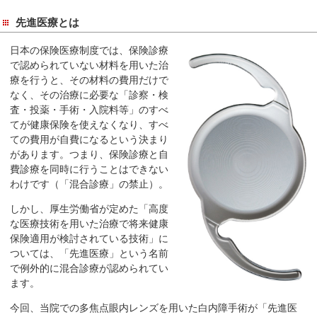
サ
イ
先進医療とは
ド
日本の保険医療制度では、保険診療
メ
で認められていない材料を用いた治
ニ
療を行うと、その材料の費用だけで
ュ
なく、その治療に必要な「診察・検
ー
査・投薬・手術・入院料等」のすべ
へ
てが健康保険を使えなくなり、すべ
移
ての費用が自費になるという決まり
があります。つまり、保険診療と自
動
費診療を同時に行うことはできない
し
わけです（「混合診療」の禁止）。
ま
す
しかし、厚生労働省が定めた「高度
な医療技術を用いた治療で将来健康
保険適用が検討されている技術」に
ついては、「先進医療」という名前
で例外的に混合診療が認められてい
ます。
今回、当院での多焦点眼内レンズを用いた白内障手術が「先進医