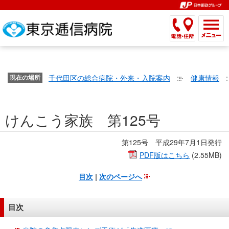
こ
ペ
こ
こ
こ
こ
こ
ー
こ
こ
こ
こ
こ
こ
が
こ
こ
ジ
こ
こ
こ
こ
か
ま
ペ
か
ま
内
か
ま
か
ま
ら
で
ー
ら
で
移
ら
で
ら
で
文
が
ジ
ヘ
ヘ
動
サ
サ
共
共
字
千代田区の総合病院・外来・入院案内
健康情報
文
現在の場所
の
ッ
ッ
メ
イ
イ
通
通
の
字
先
ダ
ダ
ニ
ト
ト
メ
メ
大
の
頭
ー
ー
ュ
内
こ
内
ニ
ニ
き
けんこう家族 第125号
大
で
メ
メ
ー
検
こ
検
ュ
ュ
さ
き
す。
ニ
ニ
ヘ
索
か
索
ー
ー
設
さ
ュ
ュ
ッ
で
ら
で
第125号 平成29年7月1日発行
で
で
定
設
ー
ー
ダ
す。
本
す。
す。
PDF版はこちら
(2.55MB)
す。
で
定
で
で
ー
文
す。
目次
|
次のページへ
で
す。
す。
メ
で
す。
ニ
す。
ュ
目次
ー
へ