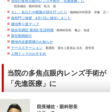
当院の多焦点眼内レンズ手術が「先進医療」に
移
院長補佐・眼科部長 松元 俊
動
もし、あなたや家族が頭を打ったら
脳神経外科部長 伊藤 正一
し
各部門ご挨拶 4月1日に就任しました
ま
逓信寄り道マップ
す
統合失調症 第3回 生活特徴
精神科部長 亀山 知道
新任医師紹介
共
敷地内全面禁煙のお知らせ
通
ナースステーション
メ
看護部 質向上委員会 吉永 貴世美
人間ドックのおすすめ
ニ
ュ
ー
当院の多焦点眼内レンズ手術が
へ
移
「先進医療」に
動
し
ま
す
院長補佐・眼科部長
現