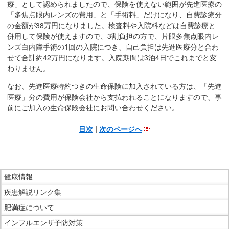
療」として認められましたので、保険を使えない範囲が先進医療の
「多焦点眼内レンズの費用」と「手術料」だけになり、自費診療分
の金額が38万円になりました。検査料や入院料などは自費診療と
併用して保険が使えますので、3割負担の方で、片眼多焦点眼内レ
ンズ白内障手術の1回の入院につき、自己負担は先進医療分と合わ
せて合計約42万円になります。入院期間は3泊4日でこれまでと変
わりません。
なお、先進医療特約つきの生命保険に加入されている方は、「先進
医療」分の費用が保険会社から支払われることになりますので、事
前にご加入の生命保険会社にお問い合わせください。
目次
|
次のページへ
こ
こ
ま
こ
で
健康情報
こ
本
疾患解説リンク集
か
文
ら
肥満症について
で
サ
インフルエンザ予防対策
す。