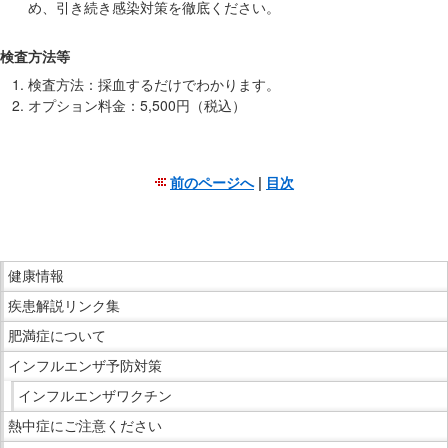
サ
め、引き続き感染対策を徹底ください。
イ
ド
検査方法等
メ
検査方法：採血するだけでわかります。
ニ
オプション料金：5,500円（税込）
ュ
ー
へ
前のページへ
|
目次
移
こ
動
こ
し
ま
こ
ま
で
健康情報
こ
す
本
疾患解説リンク集
か
文
ら
肥満症について
で
サ
インフルエンザ予防対策
す。
イ
インフルエンザワクチン
ド
熱中症にご注意ください
メ