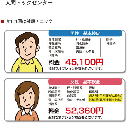
人間ドックセンター
移
動
し
年に1回は健康チェック
ま
す
共
通
メ
ニ
ュ
ー
へ
移
動
し
ま
す
現