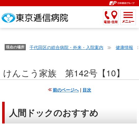
こ
ペ
こ
こ
こ
こ
こ
ー
こ
こ
こ
こ
こ
こ
が
こ
こ
ジ
こ
こ
こ
こ
か
ま
ペ
か
ま
内
か
ま
か
ま
ら
で
ー
ら
で
移
ら
で
ら
で
文
が
ジ
ヘ
ヘ
動
サ
サ
共
共
字
千代田区の総合病院・外来・入院案内
健康情報
文
現在の場所
の
ッ
ッ
メ
イ
イ
通
通
の
字
先
ダ
ダ
ニ
ト
ト
メ
メ
大
の
頭
ー
ー
ュ
内
こ
内
ニ
ニ
き
けんこう家族 第142号【10】
大
で
メ
メ
ー
検
こ
検
ュ
ュ
さ
き
す。
ニ
ニ
ヘ
索
か
索
ー
ー
設
さ
ュ
ュ
ッ
で
ら
で
で
で
前のページへ
|
目次
定
設
ー
ー
ダ
す。
本
す。
す。
す。
で
定
で
で
ー
文
す。
で
す。
す。
メ
で
人間ドックのおすすめ
す。
ニ
す。
ュ
ー
へ