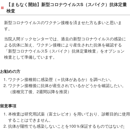
在
【まもなく開始】新型コロナウイルスS（スパイク）抗体定量
の
検査
場
新型コロナウイルスのワクチン接種を済ませた方も多いと思いま
所
す。
へ
移
当院人間ドックセンターでは、過去の新型コロナウイルスの感染に
よる抗体に加え、ワクチン接種により産生された抗体を確認する
動
「新型コロナウイルスS（スパイク）抗体定量検査」をオプション
し
検査として準備しています。
ま
す
お勧めの方
本
ワクチン接種前に感染歴（＝抗体があるか）を調べたい。
文
ワクチン接種後に抗体が産生されているかどうかを確認したい。
へ
（接種完了後、2週間以降を推奨）
移
動
留意事項
し
本検査は研究用試薬（富士レビオ）を用いており、診断目的に使用
ま
することはできません。
す
抗体が陽性でも感染しないことを100％保証するものではないた