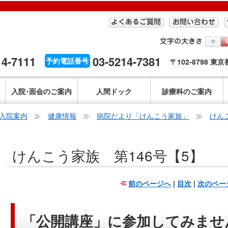
14-7111
03-5214-7381
予約電話番号
〒102-8798 東
入院･面会のご案内
人間ドック
診療科のご案内
入院案内
健康情報
病院だより「けんこう家族」
けん
こ
けんこう家族 第146号【5】
こ
か
ら
前のページへ
|
目次
|
次のペー
本
文
で
「公開講座」に参加してみませ
す。