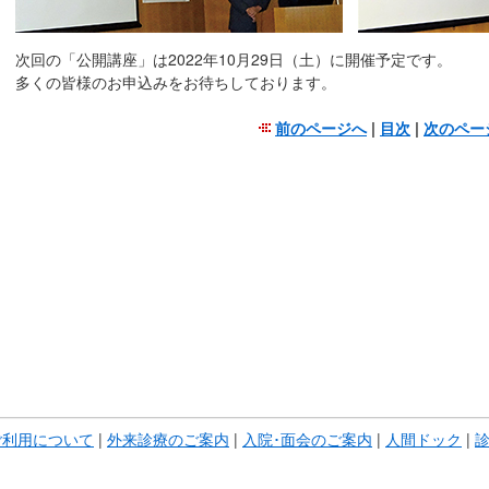
次回の「公開講座」は2022年10月29日（土）に開催予定です。
多くの皆様のお申込みをお待ちしております。
前のページへ
|
目次
|
次のペー
こ
こ
ま
で
本
文
で
す。
ご利用について
|
外来診療のご案内
|
入院･面会のご案内
|
人間ドック
|