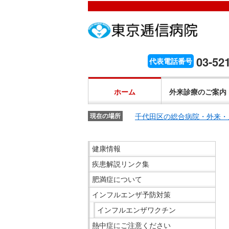
こ
ペ
こ
こ
こ
こ
ー
こ
こ
こ
こ
こ
が
こ
ジ
こ
こ
こ
か
ま
ペ
か
内
ま
か
ま
こ
ら
で
ー
ら
移
で
ら
で
こ
03-52
代表電話番号
文
が
ジ
ヘ
動
ヘ
サ
サ
か
こ
字
文
の
ッ
メ
ッ
イ
イ
ら
こ
の
字
先
ダ
ニ
ダ
ホーム
外来診療のご案内
ト
ト
共
ま
大
の
頭
ー
ュ
ー
内
内
通
で
き
大
で
メ
ー
メ
千代田区の総合病院・外来・
検
現在の場所
検
メ
共
さ
き
す。
ニ
ヘ
ニ
索
索
ニ
通
設
さ
ュ
ッ
ュ
こ
で
で
ュ
健康情報
メ
定
設
ー
ダ
ー
こ
す。
す。
ー
ニ
で
疾患解説リンク集
定
で
ー
で
か
で
ュ
す。
で
す。
メ
す。
ら
す。
肥満症について
ー
す。
ニ
サ
インフルエンザ予防対策
で
ュ
イ
インフルエンザワクチン
す。
ー
ド
熱中症にご注意ください
へ
メ