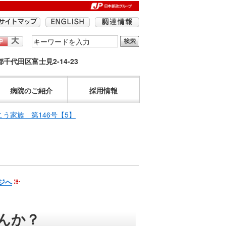
検
索
京都千代田区富士見2-14-23
す
る
語
病院のご紹介
採用情報
句
を
こう家族 第146号【5】
入
力
し
て
く
ジへ
だ
さ
い。
んか？