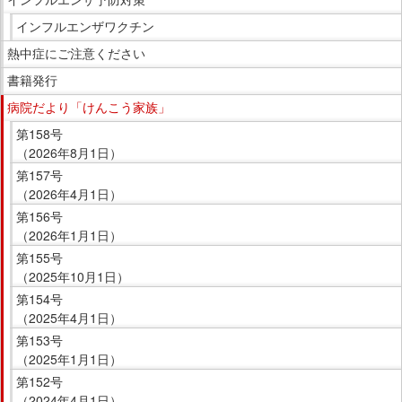
す。
イ
インフルエンザワクチン
ド
熱中症にご注意ください
メ
ニ
書籍発行
ュ
病院だより「けんこう家族」
ー
第158号
で
（2026年8月1日）
す。
第157号
（2026年4月1日）
第156号
（2026年1月1日）
第155号
（2025年10月1日）
第154号
（2025年4月1日）
第153号
（2025年1月1日）
第152号
（2024年4月1日）