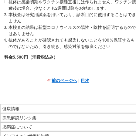
サ
抗体は感染初期やワクチン接種直後には作られません。ワクチン接
種後の場合、少なくとも2週間以降をお勧めします。
イ
本検査は研究用試薬を用いており、診断目的に使用することはでき
ド
ません
メ
本検査の結果は新型コロナウイルスの陽性・陰性を証明するもので
ニ
はありません
ュ
抗体があることが確認されても感染しないことを100％保証するも
ー
のではないため、引き続き、感染対策を徹底ください
へ
料金5,500円（消費税込み）
移
動
し
前のページへ
|
目次
ま
こ
す
こ
ま
こ
で
健康情報
こ
本
疾患解説リンク集
か
文
ら
肥満症について
で
サ
インフルエンザ予防対策