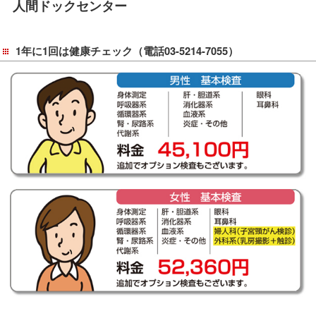
人間ドックセンター
移
動
し
1年に1回は健康チェック（電話03-5214-7055）
ま
す
共
通
メ
ニ
ュ
ー
へ
移
動
し
ま
す
現