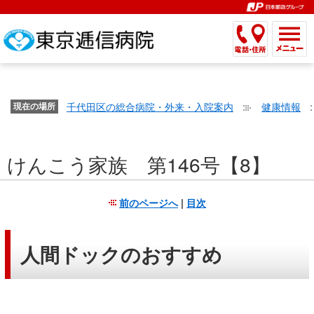
こ
ペ
こ
こ
こ
こ
こ
ー
こ
こ
こ
こ
こ
こ
が
こ
こ
ジ
こ
こ
こ
こ
か
ま
ペ
か
ま
内
か
ま
か
ま
ら
で
ー
ら
で
移
ら
で
ら
で
文
が
ジ
ヘ
ヘ
動
サ
サ
共
共
字
千代田区の総合病院・外来・入院案内
健康情報
文
現在の場所
の
ッ
ッ
メ
イ
イ
通
通
の
字
先
ダ
ダ
ニ
ト
ト
メ
メ
大
の
頭
ー
ー
ュ
内
こ
内
ニ
ニ
き
けんこう家族 第146号【8】
大
で
メ
メ
ー
検
こ
検
ュ
ュ
さ
き
す。
ニ
ニ
ヘ
索
か
索
ー
ー
設
さ
ュ
ュ
ッ
で
ら
で
で
で
前のページへ
|
目次
定
設
ー
ー
ダ
す。
本
す。
す。
す。
で
定
で
で
ー
文
す。
で
す。
す。
メ
で
人間ドックのおすすめ
す。
ニ
す。
ュ
ー
へ