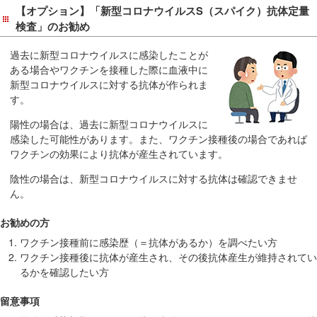
在
【オプション】「新型コロナウイルスS（スパイク）抗体定量
の
検査」のお勧め
場
過去に新型コロナウイルスに感染したことが
所
ある場合やワクチンを接種した際に血液中に
へ
新型コロナウイルスに対する抗体が作られま
移
す。
動
陽性の場合は、過去に新型コロナウイルスに
し
感染した可能性があります。また、ワクチン接種後の場合であれば
ま
ワクチンの効果により抗体が産生されています。
す
陰性の場合は、新型コロナウイルスに対する抗体は確認できませ
本
ん。
文
へ
お勧めの方
移
ワクチン接種前に感染歴（＝抗体があるか）を調べたい方
動
ワクチン接種後に抗体が産生され、その後抗体産生が維持されてい
し
るかを確認したい方
ま
す
留意事項