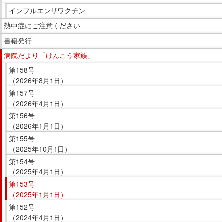
イ
在
インフルエンザワクチン
ド
の
熱中症にご注意ください
メ
場
ニ
書籍発行
所
ュ
へ
病院だより「けんこう家族」
ー
移
第158号
で
動
（2026年8月1日）
す。
し
第157号
ま
（2026年4月1日）
す
第156号
（2026年1月1日）
本
文
第155号
（2025年10月1日）
へ
第154号
移
（2025年4月1日）
動
第153号
し
（2025年1月1日）
ま
第152号
す
（2024年4月1日）