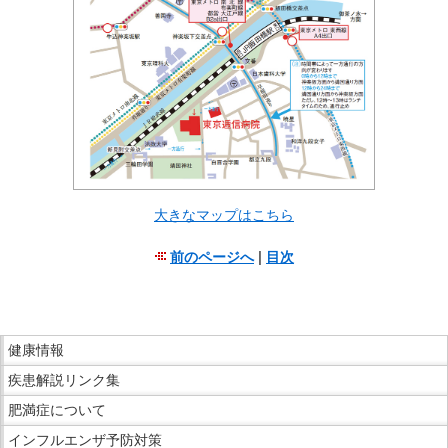
移
動
し
ま
す
共
通
メ
大きなマップはこちら
ニ
ュ
前のページへ
|
目次
ー
こ
へ
こ
移
ま
こ
動
で
健康情報
こ
し
本
疾患解説リンク集
か
ま
文
ら
す
肥満症について
で
サ
現
インフルエンザ予防対策
す。