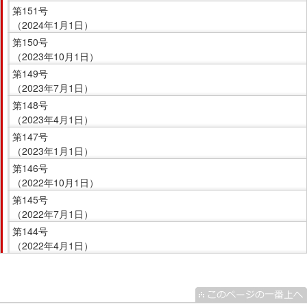
サ
第151号
イ
（2024年1月1日）
ド
第150号
メ
（2023年10月1日）
ニ
第149号
ュ
（2023年7月1日）
ー
第148号
へ
（2023年4月1日）
移
第147号
動
（2023年1月1日）
し
第146号
（2022年10月1日）
ま
す
第145号
（2022年7月1日）
第144号
（2022年4月1日）
こ
こ