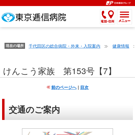
こ
ペ
こ
こ
こ
こ
こ
ー
こ
こ
こ
こ
こ
こ
が
こ
こ
ジ
こ
こ
こ
こ
か
ま
ペ
か
ま
内
か
ま
か
ま
ら
で
ー
ら
で
移
ら
で
ら
で
文
が
ジ
ヘ
ヘ
動
サ
サ
共
共
字
千代田区の総合病院・外来・入院案内
健康情報
文
現在の場所
の
ッ
ッ
メ
イ
イ
通
通
の
字
先
ダ
ダ
ニ
ト
ト
メ
メ
大
の
頭
ー
ー
ュ
内
こ
内
ニ
ニ
き
けんこう家族 第153号【7】
大
で
メ
メ
ー
検
こ
検
ュ
ュ
さ
き
す。
ニ
ニ
ヘ
索
か
索
ー
ー
設
さ
ュ
ュ
ッ
で
ら
で
で
で
前のページへ
|
目次
定
設
ー
ー
ダ
す。
本
す。
す。
す。
で
定
で
で
ー
文
す。
で
す。
す。
メ
で
交通のご案内
す。
ニ
す。
ュ
ー
へ