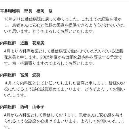
移
耳鼻咽喉科 部長 福岡 修
動
13年ぶりに逓信病院に戻って参りました。これまでの経験を活か
し
し、患者さんに安心と信頼の医療を提供できるよう心がけていきた
ま
いと思います。どうぞよろしくお願いいたします。
す
共
内科医師 近藤 花奈美
通
4月より内科専攻医として逓信病院で働かせていただいている近藤
メ
花奈美と申します。2025年度からは消化器内科を専攻する予定で
ニ
す。精一杯頑張りますのでよろしくお願いします。
ュ
内科医師 冨滿 悠葵
ー
４月より内科医として赴任いたしました冨滿と申します。皆様のお
へ
役にたてるよう誠心誠意勤めてまいります。どうぞよろしくお願い
移
いたします。
動
し
内科医師 西崎 由希子
ま
4月から内科医として勤務しております。患者さんに安心感を与え
す
られるような診療を心掛けてまいります。よろしくお願いいたしま
現
す。