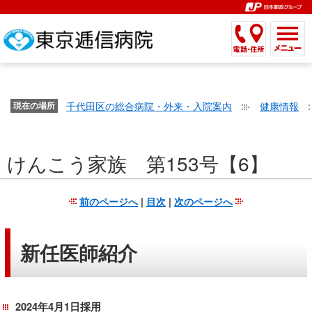
こ
ペ
こ
こ
こ
こ
こ
ー
こ
こ
こ
こ
こ
こ
が
こ
こ
ジ
こ
こ
こ
こ
か
ま
ペ
か
ま
内
か
ま
か
ま
ら
で
ー
ら
で
移
ら
で
ら
で
文
が
ジ
ヘ
ヘ
動
サ
サ
共
共
字
千代田区の総合病院・外来・入院案内
健康情報
文
現在の場所
の
ッ
ッ
メ
イ
イ
通
通
の
字
先
ダ
ダ
ニ
ト
ト
メ
メ
大
の
頭
ー
ー
ュ
内
こ
内
ニ
ニ
き
けんこう家族 第153号【6】
大
で
メ
メ
ー
検
こ
検
ュ
ュ
さ
き
す。
ニ
ニ
ヘ
索
か
索
ー
ー
設
さ
ュ
ュ
ッ
で
ら
で
で
で
前のページへ
|
目次
|
次のページへ
定
設
ー
ー
ダ
す。
本
す。
す。
す。
で
定
で
で
ー
文
す。
で
す。
す。
メ
で
新任医師紹介
す。
ニ
す。
ュ
ー
2024年4月1日採用
へ