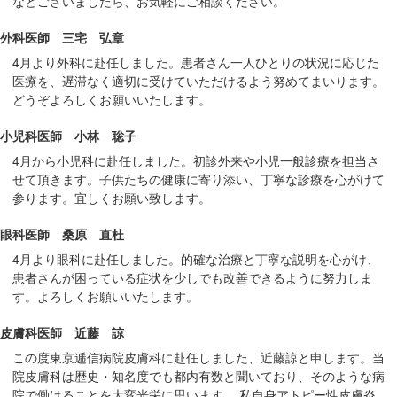
などございましたら、お気軽にご相談ください。
外科医師 三宅 弘章
4月より外科に赴任しました。患者さん一人ひとりの状況に応じた
医療を、遅滞なく適切に受けていただけるよう努めてまいります。
どうぞよろしくお願いいたします。
小児科医師 小林 聡子
4月から小児科に赴任しました。初診外来や小児一般診療を担当さ
せて頂きます。子供たちの健康に寄り添い、丁寧な診療を心がけて
参ります。宜しくお願い致します。
眼科医師 桑原 直杜
4月より眼科に赴任しました。的確な治療と丁寧な説明を心がけ、
患者さんが困っている症状を少しでも改善できるように努力しま
す。よろしくお願いいたします。
皮膚科医師 近藤 諒
この度東京逓信病院皮膚科に赴任しました、近藤諒と申します。当
院皮膚科は歴史・知名度でも都内有数と聞いており、そのような病
院で働けることを大変光栄に思います。 私自身アトピー性皮膚炎