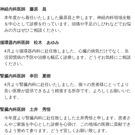
サ
イ
神経内科医師 藤原 昌
ド
本年度から着任いたしました藤原昌と申します。神経内科領域全般
メ
を中心として診療を行っています。頭痛や手足のしびれなどでお悩
みの方はぜひご相談ください。
ニ
ュ
循環器内科医師 松木 あゆみ
ー
4月より循環器内科に赴任致しました。心臓の病気だけでなく、生
へ
活習慣病の予防や治療も幅広く診療します。どうぞお気軽にご相談
移
ください。
動
し
腎臓内科医師 串田 夏樹
ま
4月より腎臓内科に赴任いたしました。個々の患者様にとってより
す
良い医療が提供できるよう精進する所存です。よろしくお願いいた
します。
腎臓内科医師 土井 秀悟
今年度より腎臓内科に赴任致しました土井秀悟と申します。患者さ
んやご家族を中心とした診療を心掛け、この地域の医療に貢献でき
るよう努めて参ります。どうぞ宜しくお願い致します。