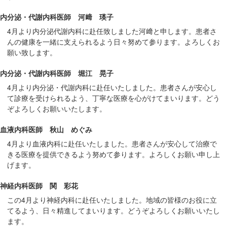
在
内分泌・代謝内科医師 河﨑 瑛子
の
場
4月より内分泌代謝内科に赴任致しました河﨑と申します。患者さ
んの健康を一緒に支えられるよう日々努めて参ります。よろしくお
所
願い致します。
へ
移
内分泌・代謝内科医師 堀江 晃子
動
4月より内分泌・代謝内科に赴任いたしました。患者さんが安心し
し
て診療を受けられるよう、丁寧な医療を心がけてまいります。どう
ま
ぞよろしくお願いいたします。
す
血液内科医師 秋山 めぐみ
本
文
4月より血液内科に赴任いたしました。患者さんが安心して治療で
へ
きる医療を提供できるよう努めて参ります。よろしくお願い申し上
げます。
移
動
神経内科医師 関 彩花
し
この4月より神経内科に赴任いたしました。地域の皆様のお役に立
ま
てるよう、日々精進してまいります。どうぞよろしくお願いいたし
す
ます。