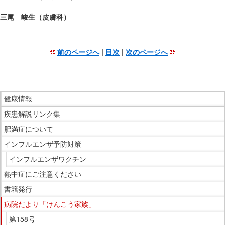
三尾 峻生（皮膚科）
前のページへ
|
目次
|
次のページへ
こ
こ
ま
こ
で
健康情報
こ
本
疾患解説リンク集
か
文
ら
肥満症について
で
サ
インフルエンザ予防対策
す。
イ
インフルエンザワクチン
ド
熱中症にご注意ください
メ
ニ
書籍発行
ュ
病院だより「けんこう家族」
ー
第158号
で