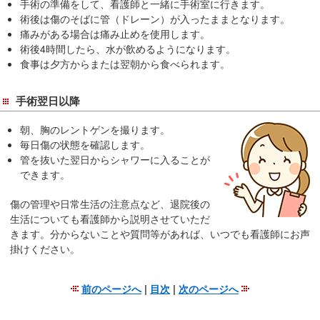
手術の準備をして、看護師と一緒に手術室に行きます。
在
術後は傷のそばに管（ドレーン）が入ったままとなります。
の
痛みがある場合は痛み止めを使用します。
場
術後4時間したら、水が飲めるようになります。
所
食事は夕方からまたは翌朝から食べられます。
へ
移
手術翌日以降
動
し
朝、胸のレントゲンを撮ります。
毎日傷の状態を確認します。
ま
管を抜いた翌日からシャワーに入ることが
す
できます。
本
文
傷の管理や日常生活の注意点など、退院後の
へ
生活についても看護師から説明させていただ
きます。分からないことや質問等があれば、いつでも看護師にお声
移
掛けください。
動
し
ま
前のページへ
|
目次
|
次のページへ
す
こ