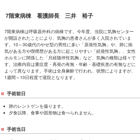
移
動
7階東病棟 看護師長 三井 裕子
し
ま
7階東病棟は呼吸器外科の病棟です。今年度、当院に気胸センター
す
が開設されたことにより、気胸の患者さんが多く入院されていま
す。10～30歳代のやせ型の男性に多い「原発性気胸」や、肺に病
共
気がある方や喫煙歴がある方に起こりやすい「続発性気胸」、女性
通
ホルモンに関係した「月経随伴性気胸」など、気胸の種類は様々で
メ
す。治療内容は重症度・再発の有無・年齢・基礎疾患の有無などに
ニ
よって異なります。手術は全身麻酔で行われ、状態によりますが、
ュ
1週間～10日程度で退院となります。
ー
へ
手術前日
移
動
肺のレントゲンを撮ります。
し
夕食以降、食事や固形物は食べられません。
ま
す
手術当日
現