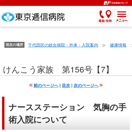
こ
ペ
こ
こ
こ
こ
こ
ー
こ
こ
こ
こ
こ
こ
が
こ
こ
ジ
こ
こ
こ
こ
か
ま
ペ
か
ま
内
か
ま
か
ま
ら
で
ー
ら
で
移
ら
で
ら
で
文
が
ジ
ヘ
ヘ
動
サ
サ
共
共
字
千代田区の総合病院・外来・入院案内
健康情報
文
現在の場所
の
ッ
ッ
メ
イ
イ
通
通
の
字
先
ダ
ダ
ニ
ト
ト
メ
メ
大
の
頭
ー
ー
ュ
内
こ
内
ニ
ニ
き
けんこう家族 第156号【7】
大
で
メ
メ
ー
検
こ
検
ュ
ュ
さ
き
す。
ニ
ニ
ヘ
索
か
索
ー
ー
設
さ
ュ
ュ
ッ
で
ら
で
で
で
前のページへ
|
目次
|
次のページへ
定
設
ー
ー
ダ
す。
本
す。
す。
す。
で
定
で
で
ー
文
す。
で
す。
す。
メ
で
ナースステーション 気胸の手
す。
ニ
す。
術入院について
ュ
ー
へ