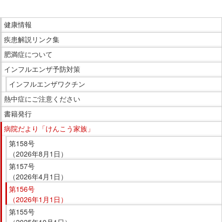
こ
サ
ま
イ
こ
で
健康情報
ド
こ
本
メ
疾患解説リンク集
か
文
ニ
ら
肥満症について
で
ュ
サ
インフルエンザ予防対策
す。
ー
イ
インフルエンザワクチン
へ
ド
移
熱中症にご注意ください
メ
動
ニ
書籍発行
し
ュ
病院だより「けんこう家族」
ま
ー
第158号
す
で
（2026年8月1日）
す。
第157号
（2026年4月1日）
第156号
（2026年1月1日）
第155号