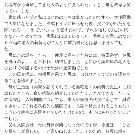
在
北地方から避難してきた人のように見られた。」と、母と叔母は笑
っていました。
の
家に残った父と私ははじめのうちは良かったのですが、大便騒動
場
で大変になりました。洋式トイレに座らせた後、父に便が出たかを
所
聞いたら、 「出ていない」と答えたので、それを信じてお尻を拭
へ
かなかったのですが、実際には出ていました。着替える意志のない
移
６５kgの老人の着替えがこんなに重労働だとは思いませんでし
動
た。
し
母にこの話をしたら、「便座に座らせた時には、毎回必ず、お尻
を洗うのよ。」と言われ、納得しました。とにかく認知症の老人を
ま
ひとりで介護するのは予想外の重労働でした。
す
この日を境に、精根尽き果てた母は、自分ひとりで父の介護をす
本
ることを諦めました。
文
母が主治医（両親を診てくれている自宅近くの内科の先生）に相
へ
談したところ、良い病院を紹介していただくことができました。そ
移
の病院は、入院期間についても、本人や家族の状況に応じて、融通
をきかしてくれる良心的な病院です。長期間待たされることもなく
動
こういう病棟に入院させていただけたのは、本当にありがたいこと
し
でした。
ま
父を入院させ、母は身体が楽になったのですが、今度は、「ひと
す
り暮らしが寂しい。」と言い出しました。そのため、叔母に頼ん