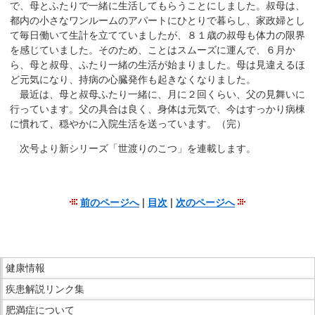
サ
で、母とふたりで一緒に生活してもらうことにしました。叔母は、
イ
都内の小さなワンルームのアパートにひとりで暮らし、家政婦とし
て毎日働いて生計を立てていましたが、８１歳の叔母も体力の限界
ド
を感じていました。そのため、ことはスムーズに運んで、６月か
メ
ら、母と叔母、ふたり一緒の生活が始まりました。母は見違えるほ
ニ
ど元気になり、持病の心臓発作も起きなくなりました。
ュ
最近は、母と叔母ふたり一緒に、月に２回くらい、父の見舞いに
ー
行っています。父の具合は良く、身体は元気で、今はすっかり病棟
へ
に慣れて、穏やかに入院生活を送っています。（完）
移
次号より新シリーズ「世渡りのこつ」を連載します。
動
し
ま
前のページへ
|
目次
|
次のページへ
す
こ
こ
ま
こ
で
健康情報
こ
本
疾患解説リンク集
か
文
ら
肥満症について