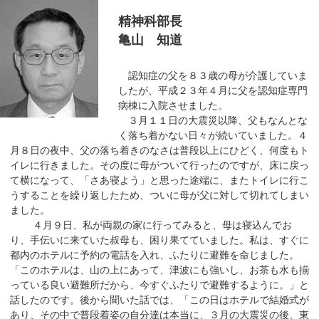
移
精神科部長
動
亀山 知道
し
ま
認知症の父を８３歳の母が介護していま
す
したが、平成２３年４月に父を認知症専門
共
病棟に入院させました。
通
３月１１日の大震災以降、父もなんとな
く落ち着かない日々が続いていました。４
メ
月８日の夜中、父の落ち着きのなさは普段以上にひどく、何度もト
ニ
イレに行きました。その度に母がついて行ったのですが、床に戻っ
ュ
て横になって、「さあ寝よう」と思った途端に、またトイレに行こ
ー
うすることを繰り返したため、ついに母が父に対して切れてしまい
へ
ました。
移
４月９日、私が両親の家に行ってみると、母は寝込んでお
動
り、手伝いに来ていた叔母も、困り果てていました。私は、すぐに
都内のホテルに予約の電話を入れ、ふたりに避難を命じました。
し
「このホテルは、山の上にあって、津波にも強いし、お茶も水も揃
ま
っている良い避難所だから、今すぐふたりで避難するように。」と
す
話したのです。後から聞いた話では、「この日はホテルで結婚式が
現
あり、その中で普段着姿の自分達は本当に、３月の大震災の後、東