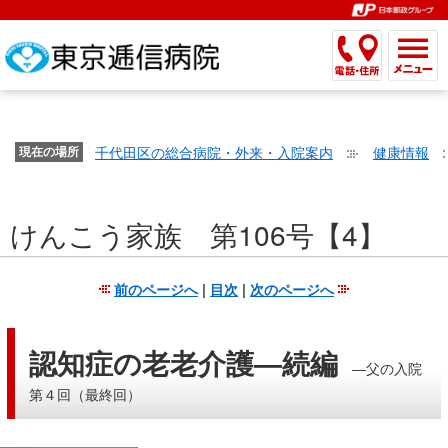
こ
ペ
こ
こ
こ
こ
こ
ー
こ
こ
こ
こ
こ
こ
が
こ
こ
ジ
こ
こ
こ
こ
か
ま
ペ
か
ま
内
か
ま
か
ま
ら
で
ー
ら
で
移
ら
で
ら
で
文
が
ジ
ヘ
ヘ
動
サ
サ
共
共
字
千代田区の総合病院・外来・入院案内
健康情報
文
現在の場所
の
ッ
ッ
メ
イ
イ
通
通
の
字
先
ダ
ダ
ニ
ト
ト
メ
メ
大
の
頭
ー
ー
ュ
内
こ
内
ニ
ニ
き
けんこう家族 第106号【4】
大
で
メ
メ
ー
検
こ
検
ュ
ュ
さ
き
す。
ニ
ニ
ヘ
索
か
索
ー
ー
設
さ
ュ
ュ
ッ
で
ら
で
で
で
前のページへ
|
目次
|
次のページへ
定
設
ー
ー
ダ
す。
本
す。
す。
す。
で
定
で
で
ー
文
す。
で
す。
す。
メ
で
認知症の老老介護―続編
―父の入院
す。
ニ
す。
第４回（最終回）
ュ
ー
へ