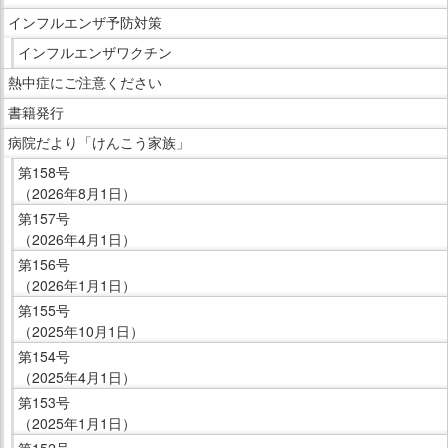
で
サ
インフルエンザ予防対策
す。
イ
インフルエンザワクチン
ド
熱中症にご注意ください
メ
ニ
書籍発行
ュ
病院だより「けんこう家族」
ー
第158号
で
（2026年8月1日）
す。
第157号
（2026年4月1日）
第156号
（2026年1月1日）
第155号
（2025年10月1日）
第154号
（2025年4月1日）
第153号
（2025年1月1日）
第152号