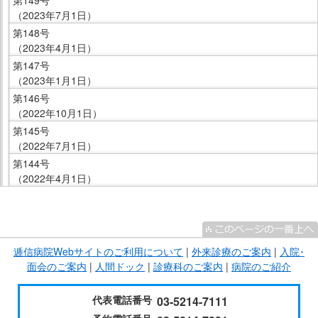
サ
（2023年7月1日）
イ
第148号
ド
（2023年4月1日）
メ
第147号
ニ
（2023年1月1日）
ュ
第146号
ー
（2022年10月1日）
へ
第145号
移
（2022年7月1日）
動
第144号
し
（2022年4月1日）
ま
す
こ
こ
ま
逓信病院Webサイトのご利用について
|
外来診療のご案内
|
入院･
で
面会のご案内
|
人間ドック
|
診療科のご案内
|
病院のご紹介
サ
イ
代表電話番号
03-5214-7111
ド