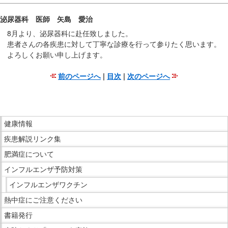
移
泌尿器科 医師 矢島 愛治
動
8月より、泌尿器科に赴任致しました。
し
患者さんの各疾患に対して丁寧な診療を行って参りたく思います。
ま
よろしくお願い申し上げます。
す
共
前のページへ
|
目次
|
次のページへ
通
こ
メ
こ
ニ
ま
こ
ュ
で
健康情報
こ
ー
本
疾患解説リンク集
か
へ
文
ら
肥満症について
移
で
サ
インフルエンザ予防対策
動
す。
イ
し
インフルエンザワクチン
ド
ま
熱中症にご注意ください
メ
す
ニ
書籍発行
現
ュ