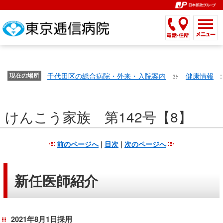
こ
ペ
こ
こ
こ
こ
こ
ー
こ
こ
こ
こ
こ
こ
が
こ
こ
ジ
こ
こ
こ
こ
か
ま
ペ
か
ま
内
か
ま
か
ま
ら
で
ー
ら
で
移
ら
で
ら
で
文
が
ジ
ヘ
ヘ
動
サ
サ
共
共
字
千代田区の総合病院・外来・入院案内
健康情報
文
現在の場所
の
ッ
ッ
メ
イ
イ
通
通
の
字
先
ダ
ダ
ニ
ト
ト
メ
メ
大
の
頭
ー
ー
ュ
内
こ
内
ニ
ニ
き
けんこう家族 第142号【8】
大
で
メ
メ
ー
検
こ
検
ュ
ュ
さ
き
す。
ニ
ニ
ヘ
索
か
索
ー
ー
設
さ
ュ
ュ
ッ
で
ら
で
で
で
前のページへ
|
目次
|
次のページへ
定
設
ー
ー
ダ
す。
本
す。
す。
す。
で
定
で
で
ー
文
す。
で
す。
す。
メ
で
新任医師紹介
す。
ニ
す。
ュ
ー
2021年8月1日採用
へ