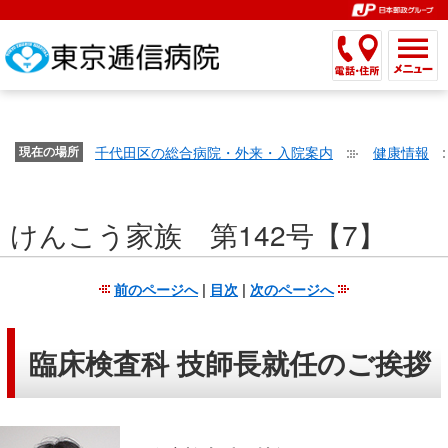
こ
ペ
こ
こ
こ
こ
こ
ー
こ
こ
こ
こ
こ
こ
が
こ
こ
ジ
こ
こ
こ
こ
か
ま
ペ
か
ま
内
か
ま
か
ま
ら
で
ー
ら
で
移
ら
で
ら
で
文
が
ジ
ヘ
ヘ
動
サ
サ
共
共
字
千代田区の総合病院・外来・入院案内
健康情報
文
現在の場所
の
ッ
ッ
メ
イ
イ
通
通
の
字
先
ダ
ダ
ニ
ト
ト
メ
メ
大
の
頭
ー
ー
ュ
内
こ
内
ニ
ニ
き
けんこう家族 第142号【7】
大
で
メ
メ
ー
検
こ
検
ュ
ュ
さ
き
す。
ニ
ニ
ヘ
索
か
索
ー
ー
設
さ
ュ
ュ
ッ
で
ら
で
で
で
前のページへ
|
目次
|
次のページへ
定
設
ー
ー
ダ
す。
本
す。
す。
す。
で
定
で
で
ー
文
す。
で
す。
す。
メ
で
臨床検査科 技師長就任のご挨拶
す。
ニ
す。
ュ
ー
へ