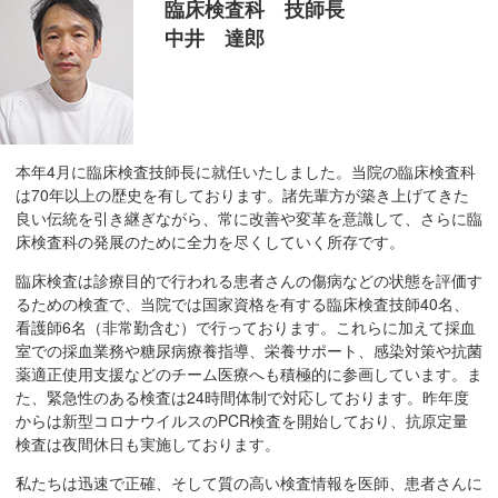
臨床検査科 技師長
移
中井 達郎
動
し
ま
す
共
本年4月に臨床検査技師長に就任いたしました。当院の臨床検査科
通
は70年以上の歴史を有しております。諸先輩方が築き上げてきた
メ
良い伝統を引き継ぎながら、常に改善や変革を意識して、さらに臨
ニ
床検査科の発展のために全力を尽くしていく所存です。
ュ
臨床検査は診療目的で行われる患者さんの傷病などの状態を評価す
ー
るための検査で、当院では国家資格を有する臨床検査技師40名、
へ
看護師6名（非常勤含む）で行っております。これらに加えて採血
移
室での採血業務や糖尿病療養指導、栄養サポート、感染対策や抗菌
動
薬適正使用支援などのチーム医療へも積極的に参画しています。ま
た、緊急性のある検査は24時間体制で対応しております。昨年度
し
からは新型コロナウイルスのPCR検査を開始しており、抗原定量
ま
検査は夜間休日も実施しております。
す
私たちは迅速で正確、そして質の高い検査情報を医師、患者さんに
現