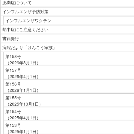
ら
肥満症について
で
サ
インフルエンザ予防対策
す。
イ
インフルエンザワクチン
ド
熱中症にご注意ください
メ
ニ
書籍発行
ュ
病院だより「けんこう家族」
ー
第158号
で
（2026年8月1日）
す。
第157号
（2026年4月1日）
第156号
（2026年1月1日）
第155号
（2025年10月1日）
第154号
（2025年4月1日）
第153号
（2025年1月1日）