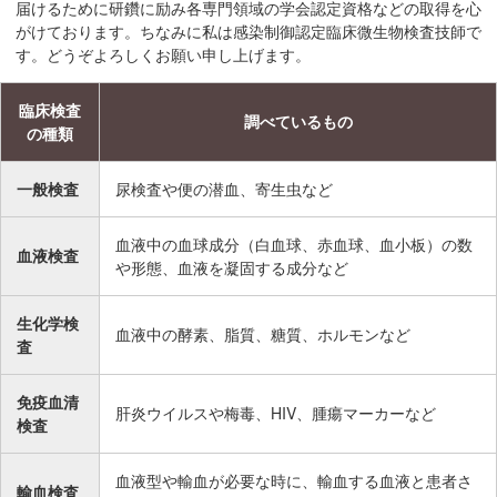
届けるために研鑽に励み各専門領域の学会認定資格などの取得を心
在
がけております。ちなみに私は感染制御認定臨床微生物検査技師で
の
す。どうぞよろしくお願い申し上げます。
場
所
臨床検査
へ
調べているもの
の種類
移
動
一般検査
尿検査や便の潜血、寄生虫など
し
ま
血液中の血球成分（白血球、赤血球、血小板）の数
す
血液検査
や形態、血液を凝固する成分など
本
文
生化学検
血液中の酵素、脂質、糖質、ホルモンなど
へ
査
移
動
免疫血清
肝炎ウイルスや梅毒、HIV、腫瘍マーカーなど
し
検査
ま
す
血液型や輸血が必要な時に、輸血する血液と患者さ
輸血検査