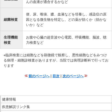
サ
んの血液が適合するかなど
イ
ド
便、尿、喀痰、膿、血液などを培養し、感染症の原
メ
細菌検査
因となる微生物を特定し、どの薬が効くか（効かな
いか）など
ニ
ュ
ー
生理機能
お腹や心臓の超音波や心電図、呼吸機能、脳波、聴
検査
力検査など
へ
移
※臨床検査には細胞などを顕微鏡で観察し、悪性細胞などをみつけ
動
る病理・細胞診検査がありますが、当院では病理診断科で行ってお
し
ります
ま
す
前のページへ
|
目次
|
次のページへ
こ
こ
ま
こ
で
健康情報
こ
本
疾患解説リンク集
か
文