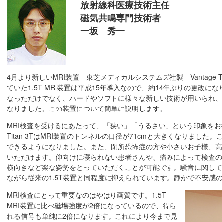
放射線科医療技術主任
磁気共鳴専門技術者
一坂 秀一
4月より新しいMRI装置 東芝メディカルシステムズ社製 Vantage T
ていた1.5T MRI装置は平成15年導入なので、約14年ぶりの更改にな
なっただけでなく、ハードやソフトに様々な新しい技術が用いられ、
なりました。この装置について簡単に説明します。
MRI検査を受けるにあたって、「狭い」「うるさい」という印象を
Titan 3TはMRI装置のトンネルの口径が71cmと大きくなりまし
できるようになりました。また、閉所恐怖症の方や小さいお子様、高
いただけます。仰向けに寝られない患者さんや、痛みによって検査の
横向きなど楽な姿勢をとっていただくことが可能です。騒音に関して
ながら従来の1.5T装置と同程度に抑えられています。静かで不安感
MRI検査にとって重要なのはやはり画質です。1.5T
MRI装置に比べ磁場強度が2倍になっているので、得ら
れる信号も単純に2倍になります。これにより今まで見