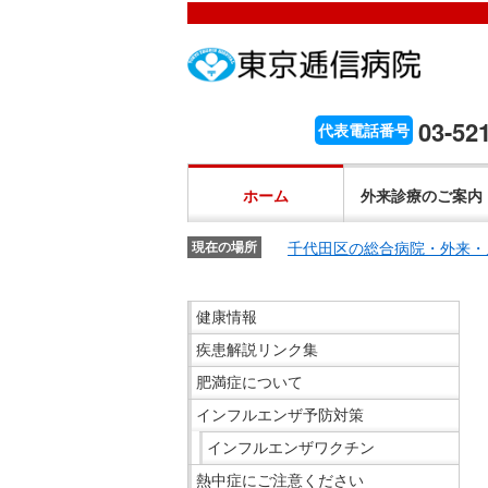
こ
ペ
こ
こ
こ
こ
ー
こ
こ
こ
こ
こ
が
こ
ジ
こ
こ
こ
か
ま
ペ
か
内
ま
か
ま
こ
ら
で
ー
ら
移
で
ら
で
こ
03-52
代表電話番号
文
が
ジ
ヘ
動
ヘ
サ
サ
か
こ
字
文
の
ッ
メ
ッ
イ
イ
ら
こ
の
字
先
ダ
ニ
ダ
ホーム
外来診療のご案内
ト
ト
共
ま
大
の
頭
ー
ュ
ー
内
内
通
で
き
大
で
メ
ー
メ
千代田区の総合病院・外来・
検
現在の場所
検
メ
共
さ
き
す。
ニ
ヘ
ニ
索
索
ニ
通
設
さ
ュ
ッ
ュ
こ
で
で
ュ
健康情報
メ
定
設
ー
ダ
ー
こ
す。
す。
ー
ニ
で
疾患解説リンク集
定
で
ー
で
か
で
ュ
す。
で
す。
メ
す。
ら
す。
肥満症について
ー
す。
ニ
サ
インフルエンザ予防対策
で
ュ
イ
インフルエンザワクチン
す。
ー
ド
熱中症にご注意ください
へ
メ