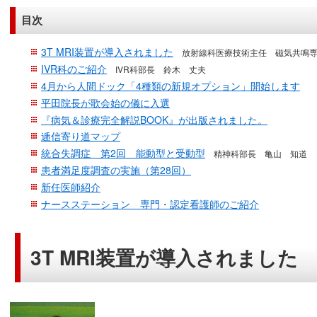
目次
3T MRI装置が導入されました
放射線科医療技術主任 磁気共鳴
IVR科のご紹介
IVR科部長 鈴木 丈夫
4月から人間ドック「4種類の新規オプション」開始します
平田院長が歌会始の儀に入選
『病気＆診療完全解説BOOK』が出版されました。
逓信寄り道マップ
統合失調症 第2回 能動型と受動型
精神科部長 亀山 知道
患者満足度調査の実施（第28回）
新任医師紹介
ナースステーション 専門・認定看護師のご紹介
3T MRI装置が導入されました