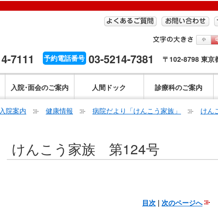
14-7111
03-5214-7381
予約電話番号
〒102-8798 東
入院･面会のご案内
人間ドック
診療科のご案内
入院案内
健康情報
病院だより「けんこう家族」
けん
こ
けんこう家族 第124号
こ
か
ら
本
文
目次
|
次のページへ
で
す。