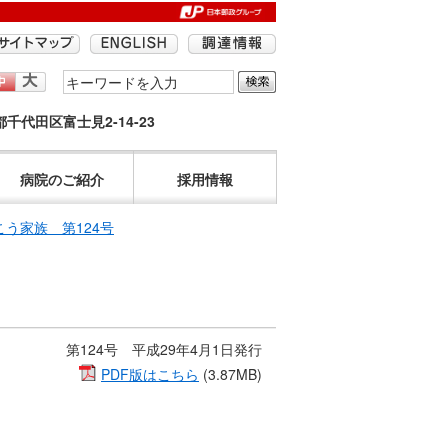
検
索
京都千代田区富士見2-14-23
す
る
語
病院のご紹介
採用情報
句
を
こう家族 第124号
入
力
し
て
く
第124号 平成29年4月1日発行
だ
PDF版はこちら
(3.87MB)
さ
い。