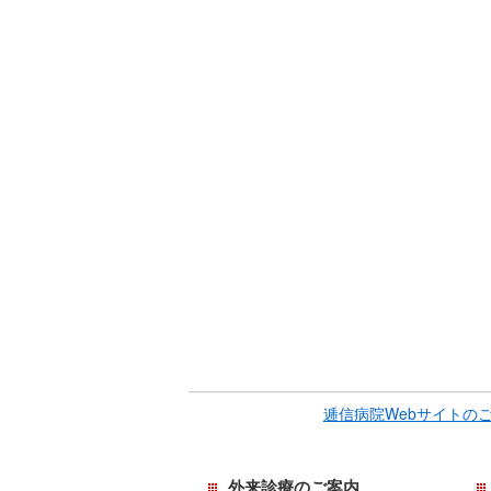
サ
イ
イ
ド
ド
メ
メ
ニ
ニ
ュ
ュ
ー
ー
で
へ
す。
移
動
し
ま
す
逓信病院Webサイトの
外来診療のご案内