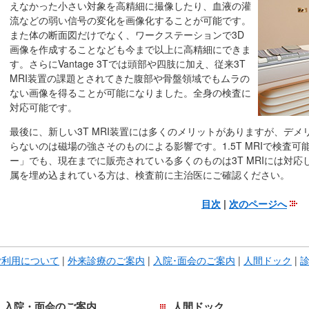
えなかった小さい対象を高精細に撮像したり、血液の灌
流などの弱い信号の変化を画像化することが可能です。
また体の断面図だけでなく、ワークステーションで3D
画像を作成することなども今まで以上に高精細にできま
す。さらにVantage 3Tでは頭部や四肢に加え、従来3T
MRI装置の課題とされてきた腹部や骨盤領域でもムラの
ない画像を得ることが可能になりました。全身の検査に
対応可能です。
最後に、新しい3T MRI装置には多くのメリットがありますが、デ
らないのは磁場の強さそのものによる影響です。1.5T MRIで検査可
ー」でも、現在までに販売されている多くのものは3T MRIには対
属を埋め込まれている方は、検査前に主治医にご確認ください。
目次
|
次のページへ
こ
こ
ま
ご利用について
|
外来診療のご案内
|
入院･面会のご案内
|
人間ドック
|
で
本
文
入院・面会のご案内
人間ドック