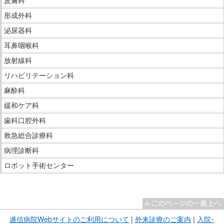
形成外科
泌尿器科
耳鼻咽喉科
放射線科
リハビリテーション科
麻酔科
緩和ケア科
歯科口腔外科
救急総合診療科
病理診断科
ロボット手術センター
こ
こ
ま
逓信病院Webサイトのご利用について
|
外来診療のご案内
|
入院･