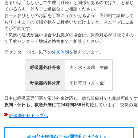
あるいは「もしかして生理（月経）と関係があるのでは？」と感じ
ている方も、どうぞご遠慮なくご相談ください。
お一人おひとりのお話を丁寧にうかがえるよう、予約制で診療して
おりますますので紹介状をご持参いただけますと、スムーズにご案
内が可能です。
＊気胸の症状が強い場合やお急ぎの場合は、緊急対応が可能ですの
で予約センター・地域連携室までご相談ください。
当センターでは、以下の
外来体制
を整えています。
呼吸器外科外来
火・水・金曜 午前
呼吸器内科外来
平日毎日（月～金）
日中は呼吸器専門医が常時外来対応し、総合診療科でも相談可能です
夜間・休日も、救急外来にて24時間365日対応
しています。突然の発
呼吸器外科トップへ
まずは気軽にお電話ください。