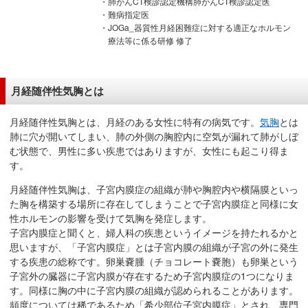
肺がんCT検診認定機構肺がんCT検診認定医
移
難病指定医
JOGa_器質性月経困難症に対する適正なホルモン
動
療法等に係る研修 修了
し
ま
す
月経随伴性気胸とは
共
通
月経随伴性気胸とは、月経のある女性に特有の病気です。
気胸
とは
メ
肺に穴が開いてしまい、肺の外側の胸腔内に空気が漏れて肺がしぼ
ニ
む状態で、男性に多い疾患ではありますが、女性にも起こり得ま
ュ
す。
ー
月経随伴性気胸は、子宮内膜症の組織が肺や胸腔内や横隔膜といっ
へ
た胸を構築する場所に存在してしまうことで子宮内膜症と同様に女
移
性ホルモンの影響を受けて気胸を発症します。
動
子宮内膜症と聞くと、婦人科の疾患というイメージを持たれるかと
し
思いますが、「子宮内膜症」とは子宮内膜の組織が子宮の外に発生
する疾患の総称です。卵巣嚢腫（チョコレート嚢胞）も卵巣という
ま
子宮外の臓器に子宮内膜が存在するため子宮内膜症の1つになりま
す
す。同様に胸の中に子宮内膜の組織が認められることがあります。
現
頻度については稀であるため「希少部位子宮内膜症」とされ、専門