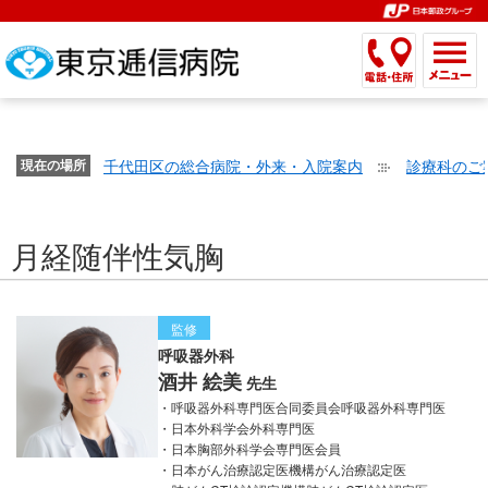
こ
ペ
こ
こ
こ
こ
こ
ー
こ
こ
こ
こ
こ
こ
が
こ
こ
ジ
こ
こ
こ
こ
か
ま
ペ
か
ま
内
か
ま
か
ま
ら
で
ー
ら
で
移
ら
で
ら
で
文
が
ジ
ヘ
ヘ
動
サ
サ
共
共
字
千代田区の総合病院・外来・入院案内
診療科のご
文
現在の場所
の
ッ
ッ
メ
イ
イ
通
通
の
字
先
ダ
ダ
ニ
ト
ト
メ
メ
大
の
頭
ー
ー
ュ
内
こ
内
ニ
ニ
き
月経随伴性気胸
大
で
メ
メ
ー
検
こ
検
ュ
ュ
さ
き
す。
ニ
ニ
ヘ
索
か
索
ー
ー
設
さ
ュ
ュ
ッ
で
ら
で
で
で
定
設
ー
ー
ダ
す。
本
す。
す。
監修
す。
で
定
で
で
ー
文
呼吸器外科
す。
で
す。
酒井 絵美
す。
メ
で
先生
す。
ニ
す。
呼吸器外科専門医合同委員会呼吸器外科専門医
日本外科学会外科専門医
ュ
日本胸部外科学会専門医会員
ー
日本がん治療認定医機構がん治療認定医
へ