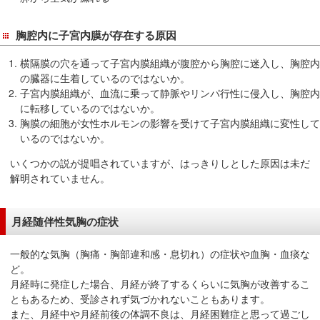
サ
イ
胸腔内に子宮内膜が存在する原因
ド
メ
横隔膜の穴を通って子宮内膜組織が腹腔から胸腔に迷入し、胸腔内
ニ
の臓器に生着しているのではないか。
ュ
子宮内膜組織が、血流に乗って静脈やリンパ行性に侵入し、胸腔内
ー
に転移しているのではないか。
へ
胸膜の細胞が女性ホルモンの影響を受けて子宮内膜組織に変性して
いるのではないか。
移
動
いくつかの説が提唱されていますが、はっきりしとした原因は未だ
し
解明されていません。
ま
す
月経随伴性気胸の症状
一般的な気胸（胸痛・胸部違和感・息切れ）の症状や血胸・血痰な
ど。
月経時に発症した場合、月経が終了するくらいに気胸が改善するこ
ともあるため、受診されず気づかれないこともあります。
また、月経中や月経前後の体調不良は、月経困難症と思って過ごし