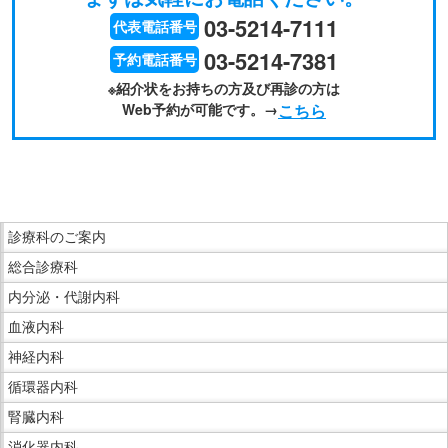
03-5214-7111
代表電話番号
03-5214-7381
予約電話番号
※紹介状をお持ちの方及び再診の方は
Web予約
が可能です。→
こちら
こ
こ
ま
こ
で
診療科のご案内
こ
本
総合診療科
か
文
ら
内分泌・代謝内科
で
サ
血液内科
す。
イ
神経内科
ド
循環器内科
メ
ニ
腎臓内科
ュ
消化器内科