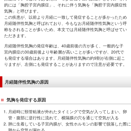
在
的には「胸腔子宮内膜症」、それに伴う気胸を「胸腔子宮内膜症性
の
気胸」と呼びます。
この疾患が、以前より月経に一致して発症することが多かったため
場
月経随伴性気胸と呼ばれており、今もなお月経随伴性気胸という呼
所
称をされることが多いため、本文では月経随伴性気胸と呼ばせてい
へ
ただきます。
移
動
月経随伴性気胸の発症年齢は、40歳前後の方が多く、一般的な子
宮内膜症の30歳前後より年齢層が高いことが多いですが、20代で
し
も発症する場合はあります。月経随伴性気胸の約9割が右側に起こ
ま
りますが、左側にも発症することがありますので注意が必要です。
す
本
月経随伴性気胸の原因
文
へ
移
気胸を発症する原因
動
し
月経時に頸管粘液が外れたタイミングで空気が入ってしまい、卵
ま
管・腹部に逆行性に流れて、横隔膜の穴を通じて空気が入る
肺に生着している子宮内膜が、女性ホルモンの影響で脱落した際に
す
肺から空気が漏れる