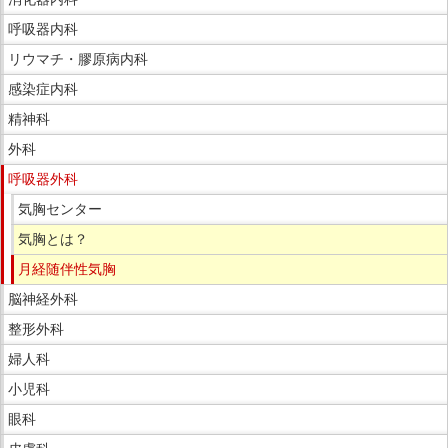
ー
呼吸器内科
で
リウマチ・膠原病内科
す。
感染症内科
精神科
外科
呼吸器外科
気胸センター
気胸とは？
月経随伴性気胸
脳神経外科
整形外科
婦人科
小児科
眼科
皮膚科