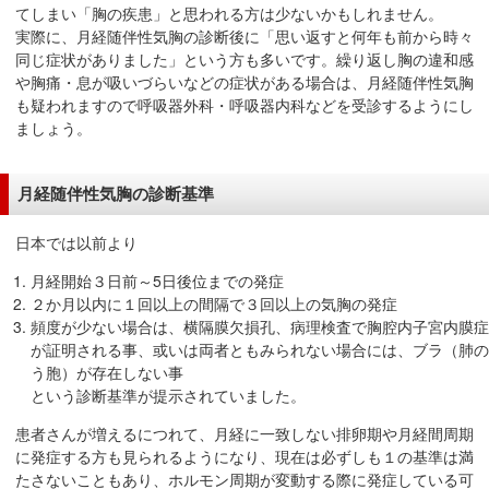
てしまい「胸の疾患」と思われる方は少ないかもしれません。
実際に、月経随伴性気胸の診断後に「思い返すと何年も前から時々
同じ症状がありました」という方も多いです。繰り返し胸の違和感
や胸痛・息が吸いづらいなどの症状がある場合は、月経随伴性気胸
も疑われますので呼吸器外科・呼吸器内科などを受診するようにし
ましょう。
月経随伴性気胸の診断基準
日本では以前より
月経開始３日前～5日後位までの発症
２か月以内に１回以上の間隔で３回以上の気胸の発症
頻度が少ない場合は、横隔膜欠損孔、病理検査で胸腔内子宮内膜症
が証明される事、或いは両者ともみられない場合には、ブラ（肺の
う胞）が存在しない事
という診断基準が提示されていました。
患者さんが増えるにつれて、月経に一致しない排卵期や月経間周期
に発症する方も見られるようになり、現在は必ずしも１の基準は満
たさないこともあり、ホルモン周期が変動する際に発症している可