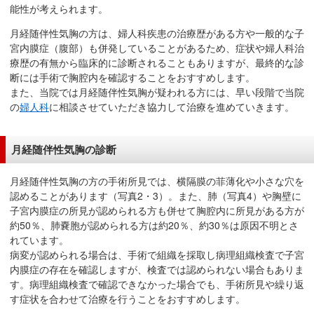
能性が考えられます。
月経随伴性気胸の方は、婦人科疾患の治療歴がある方や一般的な子
宮内膜症（腹部）も併発していることがあるため、症状や婦人科治
療歴の有無から臨床的に診断されることもありますが、最終的な診
断には手術で胸腔内を確認することをおすすめします。
また、当院では月経随伴性気胸が疑われる方には、早い段階で当院
の
婦人科
に相談させていただき協力して治療を進めていきます。
月経随伴性気胸の診断
月経随伴性気胸の方の手術所見では、横隔膜の菲薄化や小さな穴を
認めることがあります（写真2・3）。また、肺（写真4）や胸壁に
子宮内膜症の所見が認められる方も併せて胸腔内に所見がある方が
約50％、肺嚢胞が認められる方は約20％、約30％は原因不明とさ
れています。
病変が認められる場合は、手術で組織を採取し病理組織検査で子宮
内膜症の存在を確認しますが、検査では認められない場合もありま
す。病理組織検査で確認できなかった場合でも、手術所見や繰り返
す症状を合わせて治療を行うことをおすすめします。