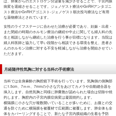
は、卵巣からのエストロゲン分泌量を減少させることで、子宮内膜
病変を退縮させることです。ジェノゲスト療法やGnRHアンタゴニ
スト療法やGnRHアゴニスト-ジェノゲスト順次投与療法など有用
な薬物療法とされています。
女性のライフステージに合わせた治療が必要であり、妊娠・出産・
また閉経の時期のホルモン療法の継続や中止に関しても婦人科の先
生と相談しながら継続した治療を行う事が目標になります。当院は
婦人科医師と協力して早い段階から相談できる環境を整え、患者さ
んのホルモン治療に対する不安を軽減しながら治療を開始させてい
ただきます。
月経随伴性気胸に対する当科の手術療法
当科では全身麻酔の胸腔鏡下手術を行っています。気胸側の側胸部
に1.5cm、7ｍｍ、7mmの小さな穴をあけてカメラや自動縫合器を
挿入します。自然気胸と同様に肺嚢胞が認められた場合は切除や焼
灼します。胸腔内の子宮内膜症病変は凝固焼灼します。
横隔膜に小さな穴が複数開いていることが多いために、お腹との交
通を防ぐために横隔膜を被覆材で広範囲に被覆します。肺全体も全
体をカバーリングすることで、新たな子宮内膜組織の生着を予防