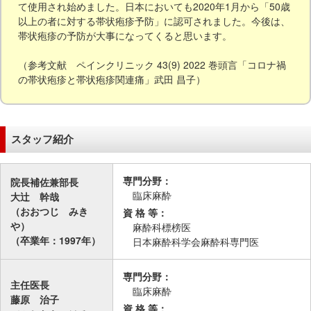
て使用され始めました。日本においても2020年1月から「50歳
以上の者に対する帯状疱疹予防」に認可されました。今後は、
帯状疱疹の予防が大事になってくると思います。
（参考文献 ペインクリニック 43(9) 2022 巻頭言「コロナ禍
の帯状疱疹と帯状疱疹関連痛」武田 昌子）
スタッフ紹介
専門分野：
院長補佐兼部長
臨床麻酔
大辻 幹哉
（おおつじ みき
資 格 等：
や）
麻酔科標榜医
（卒業年：1997年）
日本麻酔科学会麻酔科専門医
専門分野：
主任医長
臨床麻酔
藤原 治子
資 格 等：