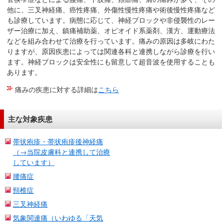
他に、三叉神経痛、癌性疼痛、外傷性慢性疼痛や術後慢性疼痛など
も診療しています。病態に応じて、神経ブロックや非侵襲性のレー
ザー治療に加え、鎮痛補助薬、オピオイド系薬剤、漢方、運動療法
などを組み合わせて治療を行っています。痛みの原因は多岐にわた
りますが、原因疾患によっては関連各科と連携しながら診療を行い
ます。神経ブロックは安全性にも留意して超音波を使用することも
あります。
痛みの疾患に対する詳細は
こちら
主な対象疾患
帯状疱疹・帯状疱疹後神経痛
（→当院皮膚科と連携して治療
しています）
腰痛症
頸椎症
三叉神経痛
気象関連痛（いわゆる「天気