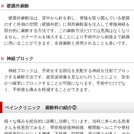
硬膜外麻酔
硬膜外麻酔法は、背中から針を刺し、脊髄を取り囲んでいる硬膜
のすぐ外側の空間（硬膜外腔）に局所麻酔薬を注入して脊髄神経を
部分的に麻酔する方法です。この麻酔方法だけでは意識はなくなり
ません。カテーテルを挿入することにより手術中から術後まで鎮痛
に用いることができます。全身麻酔と併用されることも多いです。
神経ブロック
神経ブロックは、手術をする部位を支配する神経を注射でブロッ
クする麻酔方法です。超音波画像を見ながら行うことにより、安全
かつ確実にブロックすることが可能になります。手術中だけでな
く、手術後も痛みを軽減することができます。
ペインクリニック 麻酔科の紹介②
様々な痛みを総合的に診断し治療しています。当科に来られる患者
さんを疾患別でみると、帯状疱疹後神経痛、椎間板ヘルニアや脊柱
管狭窄症などによる腰痛、下肢痛、頚部痛、肩の痛みが多く、その