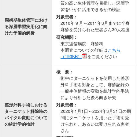
質の高い生体管理を目指し、深層学
習をいかに活用できるかの検証
対象患者：
周術期生体管理におけ
2010年９月～2011年3月までに全身
る深層学習実用化に向
麻酔を受けられた患者さん30人程度
けた予備的解析
研究機関：
東京逓信病院 麻酔科
本調査についての詳細は
こちら
（193KB）
をご覧ください
概 要：
術中にターニケットを使用した整形
外科手術を対象として、麻酔記録の
一般生体情報の変動を統計学的手法
により分析した後ろ向き研究
整形外科手術における
対象患者：
ターニケット解除時の
2020年1月1日～2024年3月31日の期
バイタル変動について
間にターニケットを用いた手術を受
の統計学的検討
けられた、あるいは受けられる患者
さん