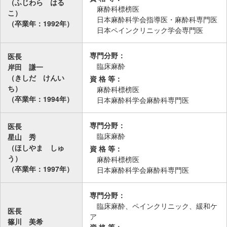
（ふじわら はる
麻酔科標榜医
こ）
日本麻酔科学会指導医・麻酔科専門医
（卒業年：1992年）
日本ペインクリニック学会専門医
専門分野：
医長
臨床麻酔
岸田 謙一
（きしだ けんい
資 格 等：
ち）
麻酔科標榜医
（卒業年：1994年）
日本麻酔科学会麻酔科専門医
専門分野：
医長
臨床麻酔
星山 秀
（ほしやま しゅ
資 格 等：
う）
麻酔科標榜医
（卒業年：1997年）
日本麻酔科学会麻酔科専門医
専門分野：
臨床麻酔、ペインクリニック、緩和ケ
医長
ア
篠川 美希