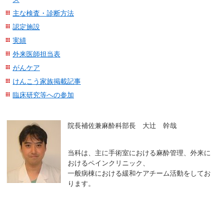
移
主な検査・診断方法
動
認定施設
し
実績
ま
外来医師担当表
す
がんケア
共
けんこう家族掲載記事
通
メ
臨床研究等への参加
ニ
ュ
院長補佐兼麻酔科部長 大辻 幹哉
ー
へ
移
当科は、主に手術室における麻酔管理、外来に
おけるペインクリニック、
動
一般病棟における緩和ケアチーム活動をしてお
し
ります。
ま
す
現