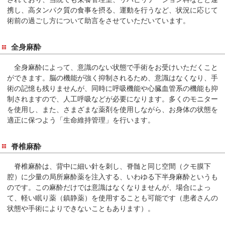
サ
携し、高タンパク質の食事を摂る、運動を行うなど、状況に応じて
イ
術前の過ごし方について助言をさせていただいています。
ド
メ
全身麻酔
ニ
ュ
全身麻酔によって、意識のない状態で手術をお受けいただくこと
ー
ができます。脳の機能が強く抑制されるため、意識はなくなり、手
へ
術の記憶も残りませんが、同時に呼吸機能や心臓血管系の機能も抑
移
制されますので、人工呼吸などが必要になります。多くのモニター
を使用し、また、さまざまな薬剤を使用しながら、お身体の状態を
動
適正に保つよう「生命維持管理」を行います。
し
ま
脊椎麻酔
す
脊椎麻酔は、背中に細い針を刺し、脊髄と同じ空間（クモ膜下
腔）に少量の局所麻酔薬を注入する、いわゆる下半身麻酔というも
のです。この麻酔だけでは意識はなくなりませんが、場合によっ
て、軽い眠り薬（鎮静薬）を使用することも可能です（患者さんの
状態や手術によりできないこともあります）。