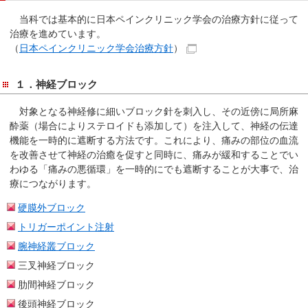
当科では基本的に日本ペインクリニック学会の治療方針に従って
治療を進めています。
（
日本ペインクリニック学会治療方針
）
１．神経ブロック
対象となる神経修に細いブロック針を刺入し、その近傍に局所麻
酔薬（場合によりステロイドも添加して）を注入して、神経の伝達
機能を一時的に遮断する方法です。これにより、痛みの部位の血流
を改善させて神経の治癒を促すと同時に、痛みが緩和することでい
わゆる「痛みの悪循環」を一時的にでも遮断することが大事で、治
療につながります。
硬膜外ブロック
トリガーポイント注射
腕神経叢ブロック
三叉神経ブロック
肋間神経ブロック
後頭神経ブロック