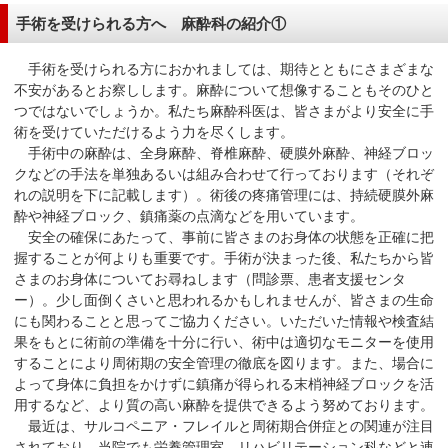
在
手術を受けられる方へ 麻酔科の紹介①
の
場
手術を受けられる方におかれましては、期待とともにさまざまな
所
不安があるとお察しします。麻酔について想像することもそのひと
へ
つではないでしょうか。私たち麻酔科医は、皆さまがより安全に手
移
術を受けていただけるよう力を尽くします。
手術中の麻酔は、全身麻酔、脊椎麻酔、硬膜外麻酔、神経ブロッ
動
クなどの手法を単独あるいは組み合わせて行っております（それぞ
し
れの説明を下に記載します）。術後の疼痛管理には、持続硬膜外麻
ま
酔や神経ブロック、鎮痛薬の点滴などを用いています。
す
安全の確保にあたって、事前に皆さまのお身体の状態を正確に把
本
握することが何よりも重要です。手術が決まった後、私たちから皆
さまのお身体についてお尋ねします（問診票、患者支援センタ
文
ー）。少し面倒くさいと思われるかもしれませんが、皆さまの生命
へ
にも関わることと思ってご協力ください。いただいた情報や検査結
移
果をもとに術前の準備を十分に行い、術中は適切なモニターを使用
動
することにより周術期の安全管理の徹底を図ります。また、場合に
し
よって身体に負担をかけずに鎮痛が得られる末梢神経ブロックを活
ま
用するなど、より質の高い麻酔を提供できるよう努めております。
す
最近は、サルコペニア・フレイルと周術期合併症との関連が注目
されており、当院でも栄養管理室、リハビリテーション科などと連