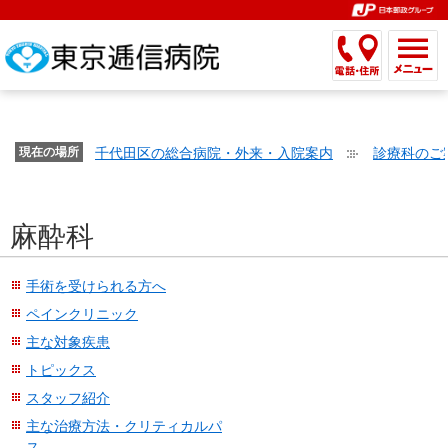
こ
ペ
こ
こ
こ
こ
こ
ー
こ
こ
こ
こ
こ
こ
が
こ
こ
ジ
こ
こ
こ
こ
か
ま
ペ
か
ま
内
か
ま
か
ま
ら
で
ー
ら
で
移
ら
で
ら
で
文
が
ジ
ヘ
ヘ
動
サ
サ
共
共
字
千代田区の総合病院・外来・入院案内
診療科のご
文
現在の場所
の
ッ
ッ
メ
イ
イ
通
通
の
字
先
ダ
ダ
ニ
ト
ト
メ
メ
大
の
頭
ー
ー
ュ
内
こ
内
ニ
ニ
き
麻酔科
大
で
メ
メ
ー
検
こ
検
ュ
ュ
さ
き
す。
ニ
ニ
ヘ
索
か
索
ー
ー
設
さ
ュ
ュ
ッ
で
ら
で
で
で
手術を受けられる方へ
定
設
ー
ー
ダ
す。
本
す。
す。
す。
ペインクリニック
で
定
で
で
ー
文
主な対象疾患
す。
で
す。
す。
メ
で
トピックス
す。
ニ
す。
ュ
スタッフ紹介
ー
主な治療方法・クリティカルパ
へ
ス