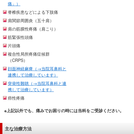
痛」）
脊椎疾患などによる下肢痛
肩関節周囲炎（五十肩）
肩の筋膜性疼痛（肩こり）
筋緊張性頭痛
片頭痛
複合性局所疼痛症候群
（CRPS）
顔面神経麻痺（→当院耳鼻科と
連携して治療しています）
突発性難聴（→当院耳鼻科と連
携して治療しています）
癌性疼痛
※上記以外でも、痛みでお困りの時には当科をご受診ください。
主な治療方法