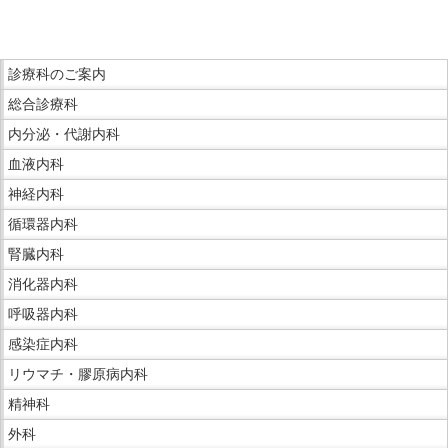
こ
こ
ま
こ
で
診療科のご案内
こ
本
総合診療科
か
文
ら
内分泌・代謝内科
で
サ
血液内科
す。
イ
神経内科
ド
循環器内科
メ
ニ
腎臓内科
ュ
消化器内科
ー
呼吸器内科
で
感染症内科
す。
リウマチ・膠原病内科
精神科
外科