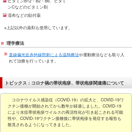
ビタミンB12・B2・B6、ビタミ
ンCなどのビタミン剤
湿布などの貼付薬
※上記以外の薬剤も使用しています。
理学療法
直線偏光近赤外線照射による温熱療法
や運動療法なども取り入
れて治療を行っています。
トピックス：コロナ禍の帯状疱疹、帯状疱疹関連痛について
コロナウイルス感染症（COVID-19）の拡大と、COVID-19ワ
クチン接種が開始されてから数年が経過しました。COVID-19
により水痘帯状疱疹ウイルスの再活性化が引き起こされる可能
性や、COVID-19ワクチン接種後に帯状疱疹を発症する報告も
散見されるようになってきました。