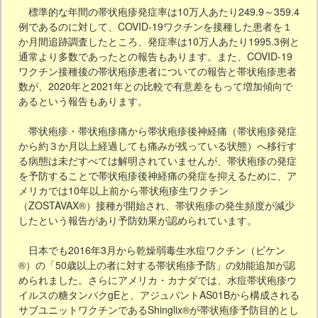
標準的な年間の帯状疱疹発症率は10万人あたり249.9～359.4
例であるのに対して、COVID-19ワクチンを接種した患者を１
か月間追跡調査したところ、発症率は10万人あたり1995.3例と
通常より多数であったとの報告もあります。また、COVID-19
ワクチン接種後の帯状疱疹患者についての報告と帯状疱疹患者
数が、2020年と2021年との比較で有意差をもって増加傾向で
あるという報告もあります。
帯状疱疹・帯状疱疹痛から帯状疱疹後神経痛（帯状疱疹発症
から約３か月以上経過しても痛みが残っている状態）へ移行す
る病態は未だすべては解明されていませんが、帯状疱疹の発症
を予防することで帯状疱疹後神経痛の発症を抑えるために、ア
メリカでは10年以上前から帯状疱疹生ワクチン
（ZOSTAVAX®）接種が開始され、帯状疱疹の発生頻度が減少
したという報告があり予防効果が認められています。
日本でも2016年3月から乾燥弱毒生水痘ワクチン（ビケン
®）の「50歳以上の者に対する帯状疱疹予防」の効能追加が認
められました。さらにアメリカ・カナダでは、水痘帯状疱疹ウ
イルスの糖タンパクgEと、アジュバントAS01Bから構成される
サブユニットワクチンであるShinglix®が帯状疱疹予防目的とし