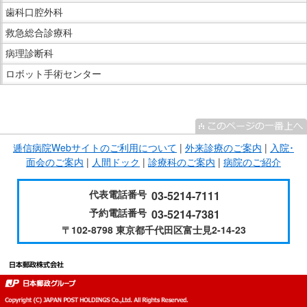
歯科口腔外科
救急総合診療科
病理診断科
ロボット手術センター
こ
こ
ま
逓信病院Webサイトのご利用について
|
外来診療のご案内
|
入院･
で
面会のご案内
|
人間ドック
|
診療科のご案内
|
病院のご紹介
サ
イ
代表電話番号
03-5214-7111
ド
予約電話番号
03-5214-7381
メ
〒102-8798 東京都千代田区富士見2-14-23
ニ
ュ
ー
で
す。