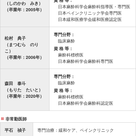
資 格 等：
（しのかわ みき）
日本麻酔科学会麻酔科指導医・専門医
（卒業年：2005年）
日本ペインクリニック学会専門医
日本緩和医療学会緩和医療認定医
専門分野：
松村 典子
臨床麻酔
（まつむら のり
資 格 等：
こ）
麻酔科標榜医
（卒業年：2006年）
日本麻酔科学会麻酔科専門医
専門分野：
臨床麻酔
森田 泰斗
（もりた たいと）
資 格 等：
（卒業年：2020年）
麻酔科標榜医
日本麻酔科学会麻酔科認定医
非常勤医師
平石 禎子
専門治療：緩和ケア、ペインクリニック