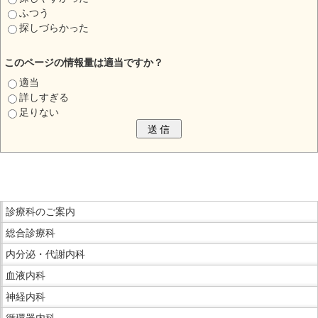
ふつう
探しづらかった
このページの情報量は適当ですか？
適当
詳しすぎる
足りない
こ
こ
ま
こ
で
診療科のご案内
こ
本
総合診療科
か
文
ら
内分泌・代謝内科
で
サ
血液内科
す。
イ
神経内科
ド
循環器内科