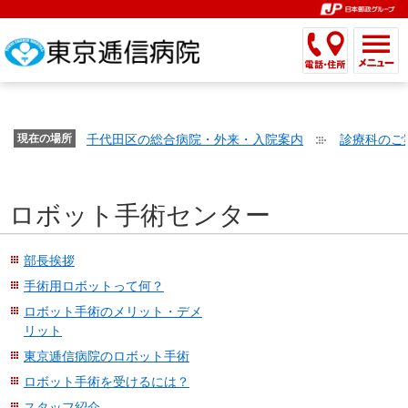
こ
ペ
こ
こ
こ
こ
こ
ー
こ
こ
こ
こ
こ
こ
が
こ
こ
ジ
こ
こ
こ
こ
か
ま
ペ
か
ま
内
か
ま
か
ま
ら
で
ー
ら
で
移
ら
で
ら
で
文
が
ジ
ヘ
ヘ
動
サ
サ
共
共
字
千代田区の総合病院・外来・入院案内
診療科のご
文
現在の場所
の
ッ
ッ
メ
イ
イ
通
通
の
字
先
ダ
ダ
ニ
ト
ト
メ
メ
大
の
頭
ー
ー
ュ
内
こ
内
ニ
ニ
き
ロボット手術センター
大
で
メ
メ
ー
検
こ
検
ュ
ュ
さ
き
す。
ニ
ニ
ヘ
索
か
索
ー
ー
設
さ
ュ
ュ
ッ
で
ら
で
で
で
部長挨拶
定
設
ー
ー
ダ
す。
本
す。
す。
す。
手術用ロボットって何？
で
定
で
で
ー
文
ロボット手術のメリット・デメ
す。
で
す。
す。
メ
で
リット
す。
ニ
す。
東京逓信病院のロボット手術
ュ
ロボット手術を受けるには？
ー
へ
スタッフ紹介