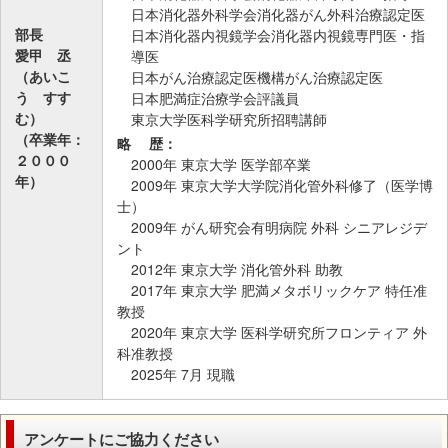
日本消化器外科学会消化器がん外科治療認定医
部長
日本消化器内視鏡学会消化器内視鏡専門医・指
愛甲 丞
導医
（あいこ
日本がん治療認定医機構がん治療認定医
う すす
日本肥満症治療学会評議員
む）
東京大学医科学研究所招聘講師
（卒業年：
略 歴：
２０００
2000年 東京大学 医学部卒業
年）
2009年 東京大学大学院消化管外科修了（医学博
士）
2009年 がん研究会有明病院 外科 シニアレジデ
ント
2012年 東京大学 消化管外科 助教
2017年 東京大学 肥満メタボリックケア 特任准
教授
2020年 東京大学 医科学研究所フロンティア 外
科准教授
2025年 7月 現職
アンケートにご協力ください