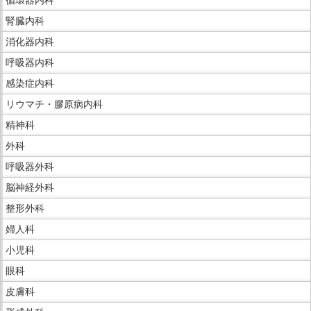
メ
ニ
腎臓内科
ュ
消化器内科
ー
呼吸器内科
で
感染症内科
す。
リウマチ・膠原病内科
精神科
外科
呼吸器外科
脳神経外科
整形外科
婦人科
小児科
眼科
皮膚科