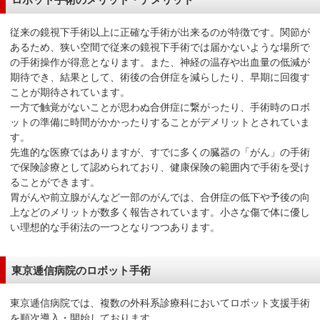
従来の鏡視下手術以上に正確な手術が出来るのが特徴です。関節が
あるため、狭い空間で従来の鏡視下手術では届かないような場所で
の手術操作が得意となります。また、神経の温存や出血量の低減が
期待でき、結果として、術後の合併症を減らしたり、早期に回復す
ことが期待されています。
一方で触覚がないことが思わぬ合併症に繋がったり、手術時のロボ
ットの準備に時間がかかったりすることがデメリットとされていま
す。
先進的な医療ではありますが、すでに多くの臓器の「がん」の手術
で保険診療として認められており、健康保険の範囲内で手術を受け
ることができます。
胃がんや前立腺がんなど一部のがんでは、合併症の低下や予後の向
上などのメリットが数多く報告されています。小さな傷で体に優し
い理想的な手術法の一つとなりつつあります。
東京逓信病院のロボット手術
東京逓信病院では、複数の外科系診療科においてロボット支援手術
を順次導入・開始しております。