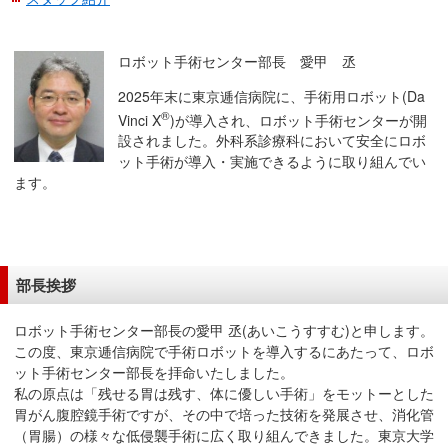
移
動
ロボット手術センター部長 愛甲 丞
し
ま
2025年末に東京逓信病院に、手術用ロボット(Da
す
®
Vinci X
)が導入され、ロボット手術センターが開
設されました。外科系診療科において安全にロボ
共
ット手術が導入・実施できるように取り組んでい
通
ます。
メ
ニ
ュ
ー
部長挨拶
へ
移
ロボット手術センター部長の愛甲 丞(あいこうすすむ)と申します。
動
この度、東京逓信病院で手術ロボットを導入するにあたって、ロボ
し
ット手術センター部長を拝命いたしました。
ま
私の原点は「残せる胃は残す、体に優しい手術」をモットーとした
す
胃がん腹腔鏡手術ですが、その中で培った技術を発展させ、消化管
（胃腸）の様々な低侵襲手術に広く取り組んできました。東京大学
現