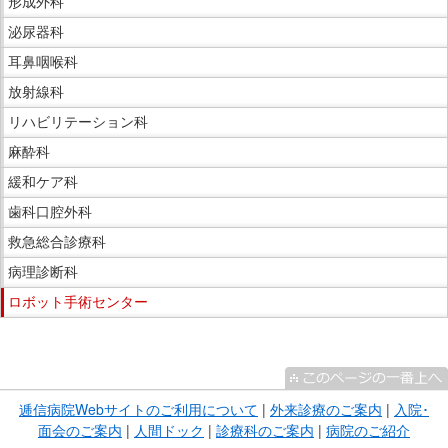
形成外科
泌尿器科
耳鼻咽喉科
放射線科
リハビリテーション科
麻酔科
緩和ケア科
歯科口腔外科
救急総合診療科
病理診断科
ロボット手術センター
こ
こ
ま
逓信病院Webサイトのご利用について
|
外来診療のご案内
|
入院･
で
面会のご案内
|
人間ドック
|
診療科のご案内
|
病院のご紹介
サ