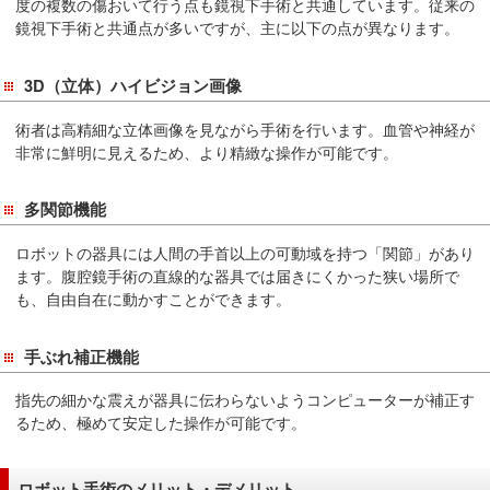
サ
度の複数の傷おいて行う点も鏡視下手術と共通しています。従来の
鏡視下手術と共通点が多いですが、主に以下の点が異なります。
イ
ド
メ
3D（立体）ハイビジョン画像
ニ
術者は高精細な立体画像を見ながら手術を行います。血管や神経が
ュ
非常に鮮明に見えるため、より精緻な操作が可能です。
ー
へ
多関節機能
移
動
ロボットの器具には人間の手首以上の可動域を持つ「関節」があり
し
ます。腹腔鏡手術の直線的な器具では届きにくかった狭い場所で
ま
も、自由自在に動かすことができます。
す
手ぶれ補正機能
指先の細かな震えが器具に伝わらないようコンピューターが補正す
るため、極めて安定した操作が可能です。
ロボット手術のメリット・デメリット