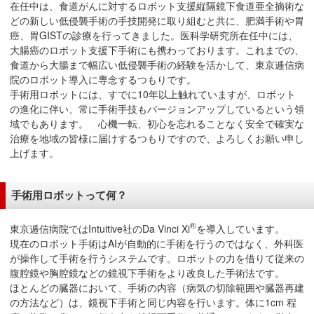
在任中は、食道がんに対するロボット支援縦隔鏡下食道亜全摘術な
在
どの新しい低侵襲手術の手技開発に取り組むと共に、肥満手術や胃
の
癌、胃GISTの診療を行ってきました。医科学研究所在任中には、
場
大腸癌のロボット支援下手術にも携わっております。これまでの、
所
食道から大腸まで幅広い低侵襲手術の経験を活かして、東京逓信病
へ
院のロボット導入に専念するつもりです。
移
手術用ロボットには、すでに10年以上触れていますが、ロボット
の進化に伴い、常に手術手技もバージョンアップしているという領
動
域でもあります。 心機一転、初心を忘れることなく安全で確実な
し
治療を地域の皆様に届けするつもりですので、よろしくお願い申し
ま
上げます。
す
本
手術用ロボットって何？
文
へ
®
東京逓信病院ではIntuitive社のDa Vinci Xi
を導入しています。
移
現在のロボット手術はAIが自動的に手術を行うのではなく、外科医
動
が操作して手術を行うシステムです。ロボットの力を借りて従来の
し
腹腔鏡や胸腔鏡などの鏡視下手術をより改良した手術法です。
ま
ほとんどの臓器において、手術の内容（病気の切除範囲や臓器再建
す
の方法など）は、鏡視下手術と同じ内容を行います。体に1cm 程